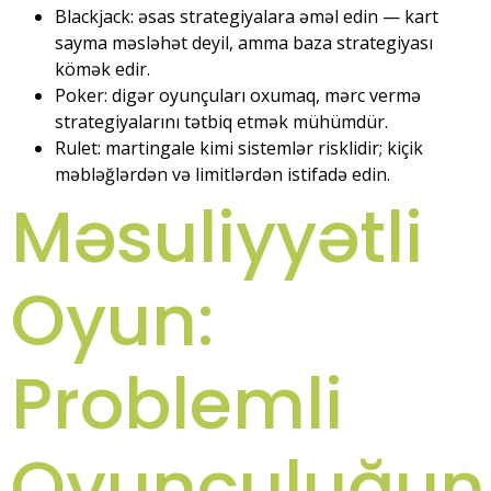
Blackjack: əsas strategiyalara əməl edin — kart
sayma məsləhət deyil, amma baza strategiyası
kömək edir.
Poker: digər oyunçuları oxumaq, mərc vermə
strategiyalarını tətbiq etmək mühümdür.
Rulet: martingale kimi sistemlər risklidir; kiçik
məbləğlərdən və limitlərdən istifadə edin.
Məsuliyyətli
Oyun:
Problemli
Oyunçuluğun