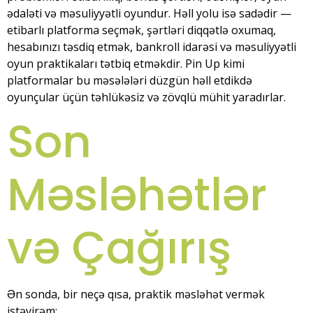
ədaləti və məsuliyyətli oyundur. Həll yolu isə sadədir —
etibarlı platforma seçmək, şərtləri diqqətlə oxumaq,
hesabınızı təsdiq etmək, bankroll idarəsi və məsuliyyətli
oyun praktikaları tətbiq etməkdir. Pin Up kimi
platformalar bu məsələləri düzgün həll etdikdə
oyunçular üçün təhlükəsiz və zövqlü mühit yaradırlar.
Son
Məsləhətlər
və Çağırış
Ən sonda, bir neçə qısa, praktik məsləhət vermək
istəyirəm: