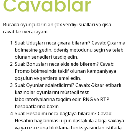
Cavablar
Burada oyunçuların ən çox verdiyi sualları və qısa
cavabları verəcəyəm.
Sual: Uduşları necə çıxara bilərəm? Cavab: Çıxarma
bölməsinə gedin, ödəniş metodunu seçin və tələb
olunan sənədləri təsdiq edin.
Sual: Bonusları necə əldə edə bilərəm? Cavab:
Promo bölməsində təklif olunan kampaniyaya
qoşulun və şərtlərə əməl edin.
Sual: Oyunlar ədalətlidirmi? Cavab: Əksər etibarlı
kazinolar oyunlarını müstəqil test
laboratoriyalarına təqdim edir; RNG və RTP
hesabatlarına baxın.
Sual: Hesabımı necə bağlaya bilərəm? Cavab:
Hesabın bağlanması üçün dəstək ilə əlaqə saxlaya
və ya öz-özünə bloklama funksiyasından istifadə