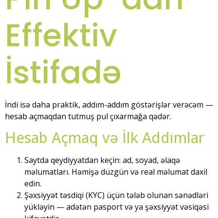
Effektiv
İstifadə
İndi isə daha praktik, addım-addım göstərişlər verəcəm —
hesab açmaqdan tutmuş pul çıxarmağa qədər.
Hesab Açmaq və İlk Addımlar
Saytda qeydiyyatdan keçin: ad, soyad, əlaqə
məlumatları. Həmişə düzgün və real məlumat daxil
edin.
Şəxsiyyət təsdiqi (KYC) üçün tələb olunan sənədləri
yükləyin — adətən pasport və ya şəxsiyyət vəsiqəsi