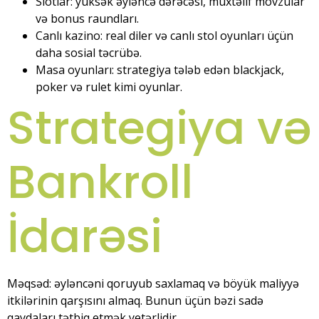
Slotlar: yüksək əyləncə dərəcəsi, müxtəlif mövzular
və bonus raundları.
Canlı kazino: real diler və canlı stol oyunları üçün
daha sosial təcrübə.
Masa oyunları: strategiya tələb edən blackjack,
poker və rulet kimi oyunlar.
Strategiya və
Bankroll
İdarəsi
Məqsəd: əyləncəni qoruyub saxlamaq və böyük maliyyə
itkilərinin qarşısını almaq. Bunun üçün bəzi sadə
qaydaları tətbiq etmək yetərlidir.