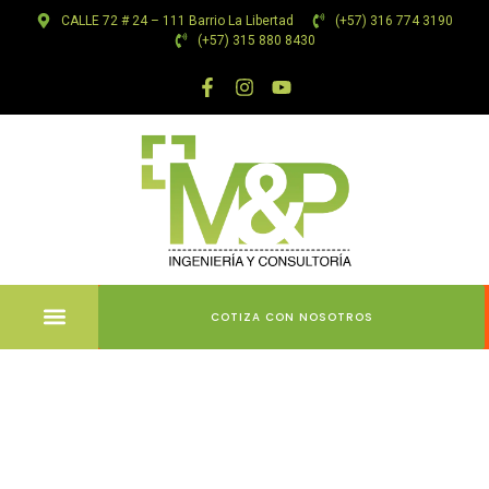
CALLE 72 # 24 – 111 Barrio La Libertad
(+57) 316 774 3190
(+57) 315 880 8430
COTIZA CON NOSOTROS
Pin Up ilə
Tanışlıq: