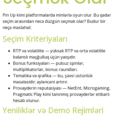
Pin Up kimi platformalarda minlərlə oyun olur. Bu qədər
seçim arasından necə düzgün seçmək olar? Budur bir
neçə məsləhət:
Seçim Kriteriyaları
RTP və volatilite — yüksək RTP və orta volatilite
balanslı məşğulluq üçün yaxşıdır.
Bonus funksiyaları — pulsuz spinlər,
multiplikatorlar, bonus raundları.
Tematika və qrafika — bu, şəxsi üstünlük
məsələsidir; əyləncəni artırır.
Provayderin reputasiyası — NetEnt, Microgaming,
Pragmatic Play kimi tanınmış provayderlər etibarlı
hesab olunur.
Yeniliklər və Demo Rejimləri