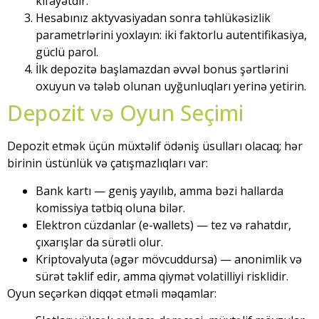
kifayətdir.
Hesabınız aktyvasiyadan sonra təhlükəsizlik
parametrlərini yoxlayın: iki faktorlu autentifikasiya,
güclü parol.
İlk depozitə başlamazdan əvvəl bonus şərtlərini
oxuyun və tələb olunan uyğunluqları yerinə yetirin.
Depozit və Oyun Seçimi
Depozit etmək üçün müxtəlif ödəniş üsulları olacaq; hər
birinin üstünlük və çatışmazlıqları var:
Bank kartı — geniş yayılıb, amma bəzi hallarda
komissiya tətbiq oluna bilər.
Elektron cüzdanlar (e-wallets) — tez və rahatdır,
çıxarışlar da sürətli olur.
Kriptovalyuta (əgər mövcuddursa) — anonimlik və
sürət təklif edir, amma qiymət volatilliyi risklidir.
Oyun seçərkən diqqət etməli məqamlar: