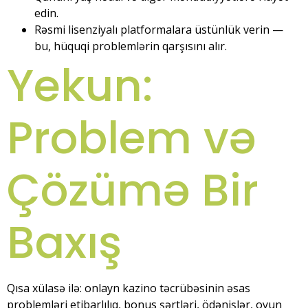
edin.
Rəsmi lisenziyalı platformalara üstünlük verin —
bu, hüquqi problemlərin qarşısını alır.
Yekun:
Problem və
Çözümə Bir
Baxış
Qısa xülasə ilə: onlayn kazino təcrübəsinin əsas
problemləri etibarlılıq, bonus şərtləri, ödənişlər, oyun