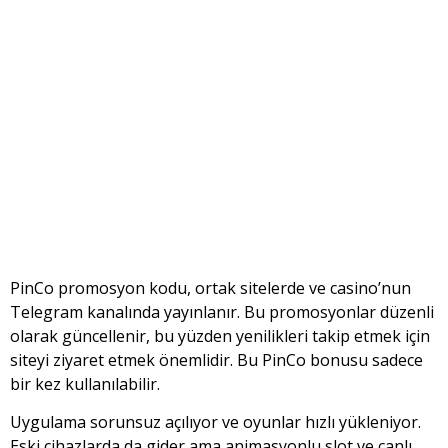
2026: Bahis,
Casino ve
Bonus %200
PinCo promosyon kodu, ortak sitelerde ve casino’nun
Telegram kanalında yayınlanır. Bu promosyonlar düzenli
olarak güncellenir, bu yüzden yenilikleri takip etmek için
siteyi ziyaret etmek önemlidir. Bu PinCo bonusu sadece
bir kez kullanılabilir.
Uygulama sorunsuz açılıyor ve oyunlar hızlı yükleniyor.
Eski cihazlarda da gider ama animasyonlu slot ve canlı