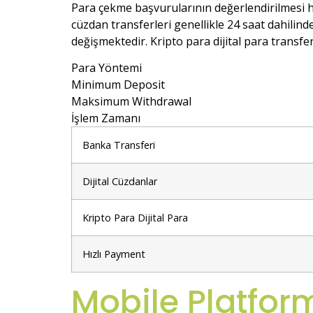
Para çekme başvurularının değerlendirilmesi hak
cüzdan transferleri genellikle 24 saat dahilin
değişmektedir. Kripto para dijital para transfe
Para Yöntemi
Minimum Deposit
Maksimum Withdrawal
İşlem Zamanı
Banka Transferi
Dijital Cüzdanlar
Kripto Para Dijital Para
Hızlı Payment
Mobile Platfor