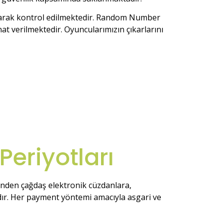
olarak kontrol edilmektedir. Random Number
t verilmektedir. Oyuncularımızın çıkarlarını
Periyotları
inden çağdaş elektronik cüzdanlara,
ır. Her payment yöntemi amacıyla asgari ve