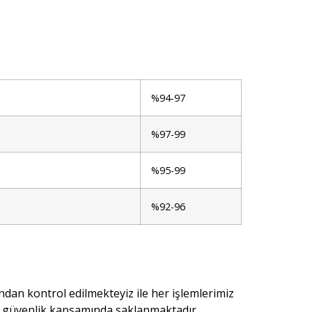
%94-97
%97-99
%95-99
%92-96
ndan kontrol edilmekteyiz ile her işlemlerimiz
ami güvenlik kapsamında saklanmaktadır.