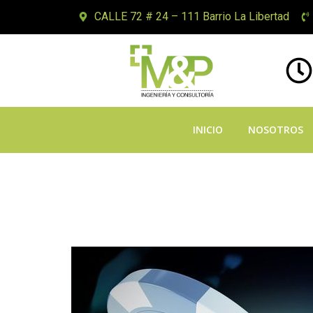
CALLE 72 # 24 – 111 Barrio La Libertad
INICIO
NOSOTROS
Pinco Casino
Tecrübesi ve Em