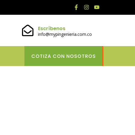
Escríbenos
info@mypingenieria.com.co
COTIZA CON NOSOTROS
un Oynama
ı