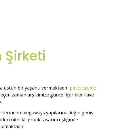
 Şirketi
ara üstün bir yaşantı vermektedir.
pinco casino
geçen zaman arşivimize güncel içerikler ilave
r.
şitlerinden megaways yapılarına değin geniş
ri nitelikli grafik tasarım eşliğinde
nulmaktadır.