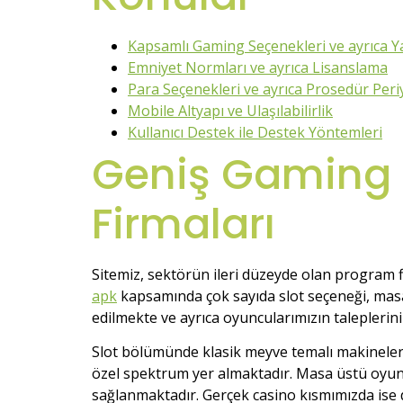
Kapsamlı Gaming Seçenekleri ve ayrıca Yaz
Emniyet Normları ve ayrıca Lisanslama
Para Seçenekleri ve ayrıca Prosedür Periy
Mobile Altyapı ve Ulaşılabilirlik
Kullanıcı Destek ile Destek Yöntemleri
Geniş Gaming Çe
Firmaları
Sitemiz, sektörün ileri düzeyde olan program fir
apk
kapsamında çok sayıda slot seçeneği, masa ü
edilmekte ve ayrıca oyuncularımızın taleplerin
Slot bölümünde klasik meyve temalı makineler
özel spektrum yer almaktadır. Masa üstü oyun k
sağlanmaktadır. Gerçek casino kısmımızda ise 