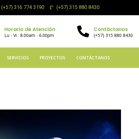
(+57) 316 774 3190
(+57) 315 880 8430
Horario de Atención
Contáctanos
Lu - Vi : 8.00am - 6.00pm
(+57) 315 880 8430
SERVICIOS
PROYECTOS
CONTÁCTANOS
 Casino: Uzman Oy
niyetli Keyif Portal