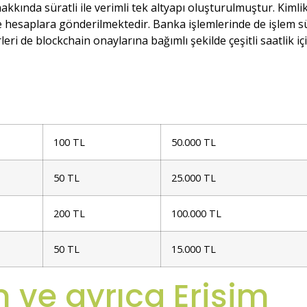
kında süratli ile verimli tek altyapı oluşturulmuştur. Kimlik
de hesaplara gönderilmektedir. Banka işlemlerinde de işlem sü
rleri de blockchain onaylarına bağımlı şekilde çeşitli saatlik
100 TL
50.000 TL
50 TL
25.000 TL
200 TL
100.000 TL
50 TL
15.000 TL
m ve ayrıca Erişim