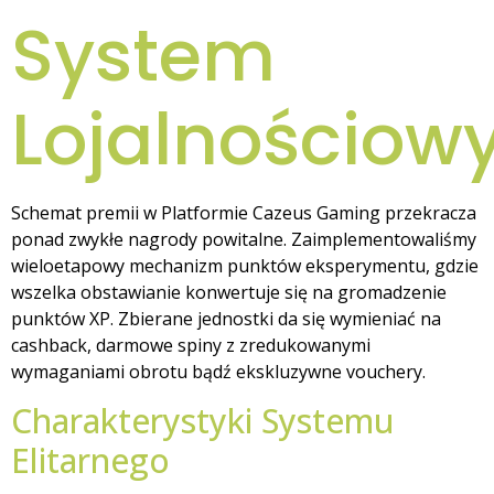
System
Lojalnościow
Schemat premii w Platformie Cazeus Gaming przekracza
ponad zwykłe nagrody powitalne. Zaimplementowaliśmy
wieloetapowy mechanizm punktów eksperymentu, gdzie
wszelka obstawianie konwertuje się na gromadzenie
punktów XP. Zbierane jednostki da się wymieniać na
cashback, darmowe spiny z zredukowanymi
wymaganiami obrotu bądź ekskluzywne vouchery.
Charakterystyki Systemu
Elitarnego