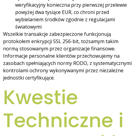
weryfikacyjny konieczna przy pierwszej przelewie
powyżej dwa tysiące EUR, co chroni przed
wybielaniem środków zgodnie z regulacjami
światowymi
Wszelkie transakcje zabezpieczone funkcjonują
protokołem enkrypcji SSL 256-bit, tożsamym takim
normą stosowanym przez organizacje finansowe.
Informacje personalne klientów przechowujemy na
zasobach spełniających normy RODO, z systematycznymi
kontrolami ochrony wykonywanymi przez niezależne
jednostki certyfikujące.
Kwestie
Techniczne i