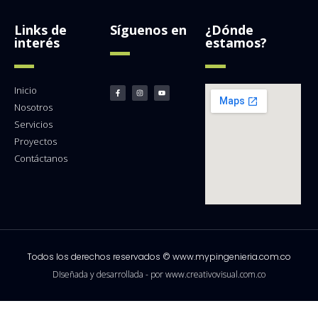
Links de
Síguenos en
¿Dónde
interés
estamos?
Inicio
Nosotros
Servicios
Proyectos
Contáctanos
Todos los derechos reservados © www.mypingenieria.com.co
DIseñada y desarrollada - por www.creativovisual.com.co