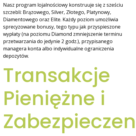
Nasz program lojalnościowy konstruuje się z sześciu
szczebli: Brązowego, Silver, Złotego, Platynowy,
Diamentowego oraz Elite. Każdy poziom umożliwia
sprecyzowane bonusy, tego typu jak przyspieszone
wypłaty (na poziomu Diamond zmniejszenie terminu
przetwarzania do jedynie 2 godz.), przypisanego
managera konta albo indywidualne ograniczenia
depozytów.
Transakcje
Pieniężne i
Zabezpieczen