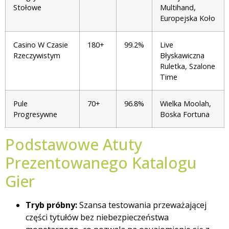
Stołowe
Multihand,
Europejska Koło
Casino W Czasie
180+
99.2%
Live
Rzeczywistym
Błyskawiczna
Ruletka, Szalone
Time
Pule
70+
96.8%
Wielka Moolah,
Progresywne
Boska Fortuna
Podstawowe Atuty
Prezentowanego Katalogu
Gier
Tryb próbny:
Szansa testowania przeważającej
części tytułów bez niebezpieczeństwa