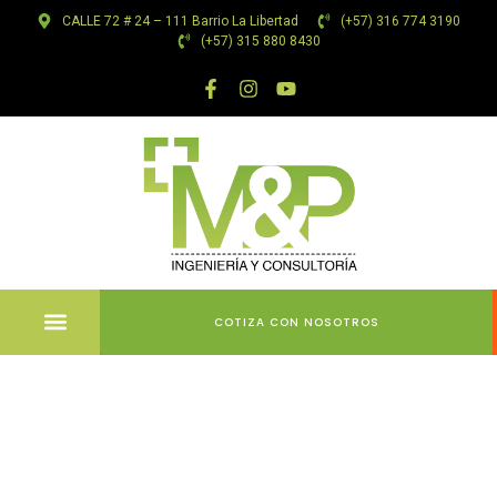
CALLE 72 # 24 – 111 Barrio La Libertad
(+57) 316 774 3190
(+57) 315 880 8430
COTIZA CON NOSOTROS
Platforma
Cazeus