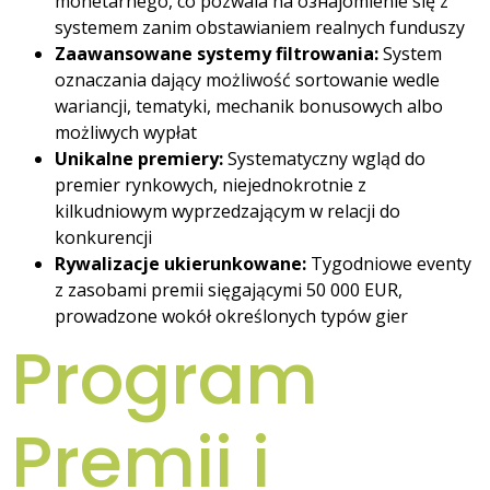
monetarnego, co pozwala na ознajomienie się z
systemem zanim obstawianiem realnych funduszy
Zaawansowane systemy filtrowania:
System
oznaczania dający możliwość sortowanie wedle
wariancji, tematyki, mechanik bonusowych albo
możliwych wypłat
Unikalne premiery:
Systematyczny wgląd do
premier rynkowych, niejednokrotnie z
kilkudniowym wyprzedzającym w relacji do
konkurencji
Rywalizacje ukierunkowane:
Tygodniowe eventy
z zasobami premii sięgającymi 50 000 EUR,
prowadzone wokół określonych typów gier
Program
Premii i