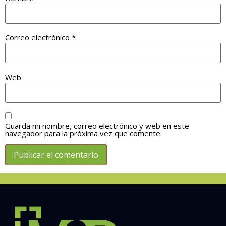
Correo electrónico
*
Web
Guarda mi nombre, correo electrónico y web en este
navegador para la próxima vez que comente.