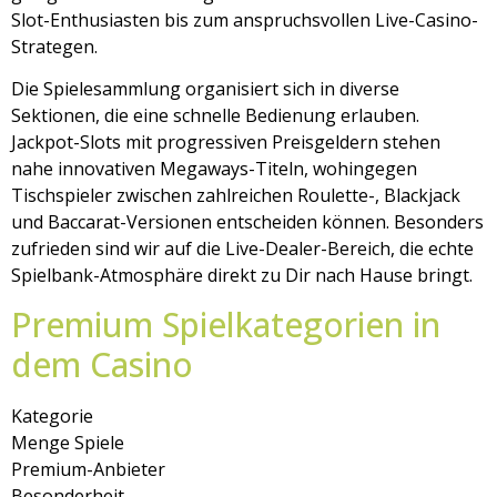
Slot-Enthusiasten bis zum anspruchsvollen Live-Casino-
Strategen.
Die Spielesammlung organisiert sich in diverse
Sektionen, die eine schnelle Bedienung erlauben.
Jackpot-Slots mit progressiven Preisgeldern stehen
nahe innovativen Megaways-Titeln, wohingegen
Tischspieler zwischen zahlreichen Roulette-, Blackjack
und Baccarat-Versionen entscheiden können. Besonders
zufrieden sind wir auf die Live-Dealer-Bereich, die echte
Spielbank-Atmosphäre direkt zu Dir nach Hause bringt.
Premium Spielkategorien in
dem Casino
Kategorie
Menge Spiele
Premium-Anbieter
Besonderheit