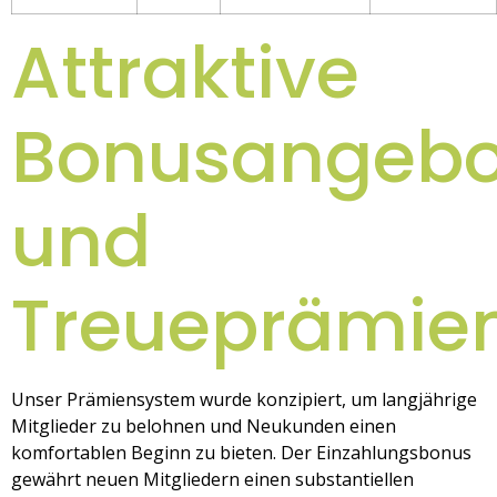
Attraktive
Bonusangebo
und
Treueprämie
Unser Prämiensystem wurde konzipiert, um langjährige
Mitglieder zu belohnen und Neukunden einen
komfortablen Beginn zu bieten. Der Einzahlungsbonus
gewährt neuen Mitgliedern einen substantiellen