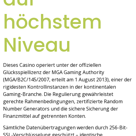
höchstem
Niveau
Dieses Casino operiert unter der offiziellen
Glücksspiellizenz der MGA Gaming Authority
(MGA/B2C/145/2007, erteilt am 1 August 2013), einer der
rigidesten Kontrollinstanzen in der kontinentalen
Gaming-Branche. Die Regulierung gewährleistet
gerechte Rahmenbedingungen, zertifizierte Random
Number Generators und die sichere Sicherung der
Finanzmittel auf getrennten Konten.
Sämtliche Datenübertragungen werden durch 256-Bit-
SSL-Verschlüsselung geschützt – identische