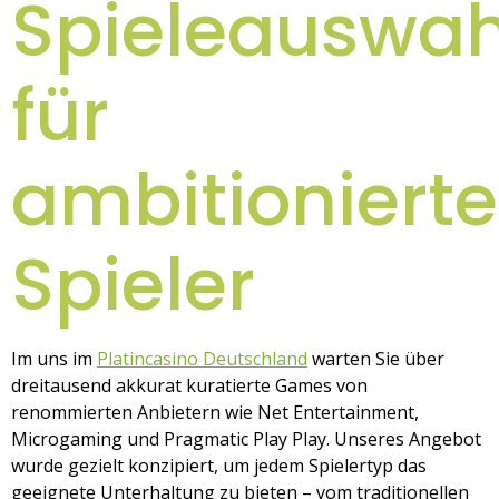
Spieleauswah
für
ambitionierte
Spieler
Im uns im
Platincasino Deutschland
warten Sie über
dreitausend akkurat kuratierte Games von
renommierten Anbietern wie Net Entertainment,
Microgaming und Pragmatic Play Play. Unseres Angebot
wurde gezielt konzipiert, um jedem Spielertyp das
geeignete Unterhaltung zu bieten – vom traditionellen