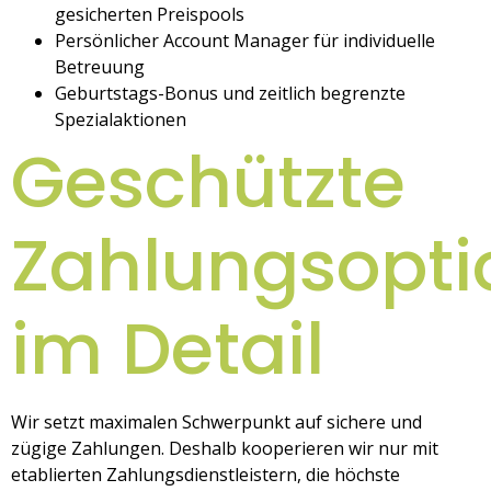
gesicherten Preispools
Persönlicher Account Manager für individuelle
Betreuung
Geburtstags-Bonus und zeitlich begrenzte
Spezialaktionen
Geschützte
Zahlungsopti
im Detail
Wir setzt maximalen Schwerpunkt auf sichere und
zügige Zahlungen. Deshalb kooperieren wir nur mit
etablierten Zahlungsdienstleistern, die höchste