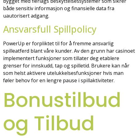
bygget med flerlags beskyttelsessystemer som sikrer
både sensitiv informasjon og finansielle data fra
uautorisert adgang.
Ansvarsfull Spillpolicy
PowerUp er forpliktet til for å fremme ansvarlig
spilleatferd blant våre kunder. Av den grunn har casinoet
implementert funksjoner som tillater deg etablere
grenser for innskudd, tap og spilletid. Brukere kan når
som helst aktivere utelukkelsesfunksjoner hvis man
føler behov for en lengre pause i spillaktiviteter.
Bonustilbud
og Tilbud