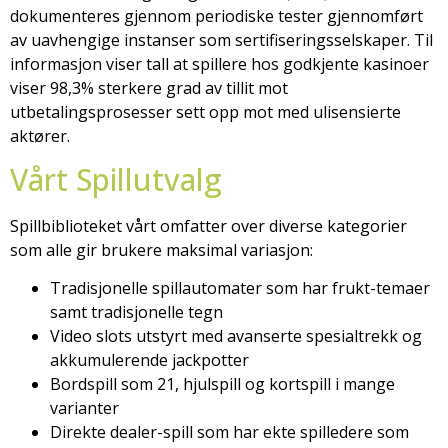
dokumenteres gjennom periodiske tester gjennomført
av uavhengige instanser som sertifiseringsselskaper. Til
informasjon viser tall at spillere hos godkjente kasinoer
viser 98,3% sterkere grad av tillit mot
utbetalingsprosesser sett opp mot med ulisensierte
aktører.
Vårt Spillutvalg
Spillbiblioteket vårt omfatter over diverse kategorier
som alle gir brukere maksimal variasjon:
Tradisjonelle spillautomater som har frukt-temaer
samt tradisjonelle tegn
Video slots utstyrt med avanserte spesialtrekk og
akkumulerende jackpotter
Bordspill som 21, hjulspill og kortspill i mange
varianter
Direkte dealer-spill som har ekte spilledere som