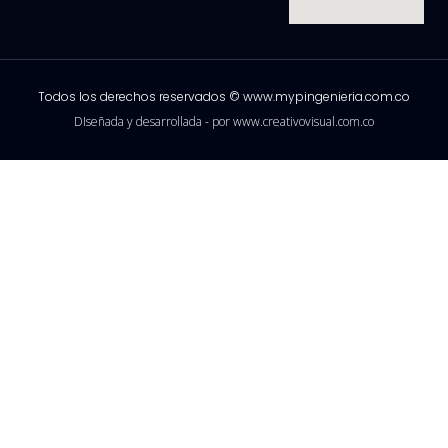
Todos los derechos reservados © www.mypingenieria.com.co
DIseñada y desarrollada - por www.creativovisual.com.co