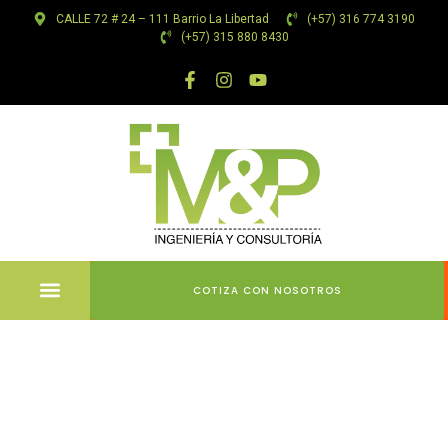
CALLE 72 # 24 – 111 Barrio La Libertad
(+57) 316 774 3190
(+57) 315 880 8430
COTIZA CON NOSOTROS
Principales
Casinos: