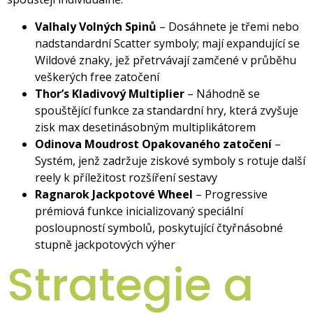
Valhaly Volných Spinů
– Dosáhnete je třemi nebo
nadstandardní Scatter symboly; mají expandující se
Wildové znaky, jež přetrvávají zamčené v průběhu
veškerých free zatočení
Thor’s Kladivový Multiplier
– Náhodně se
spouštějící funkce za standardní hry, která zvyšuje
zisk max desetinásobným multiplikátorem
Odinova Moudrost Opakovaného zatočení
–
Systém, jenž zadržuje ziskové symboly s rotuje další
reely k příležitost rozšíření sestavy
Ragnarok Jackpotové Wheel
– Progressive
prémiová funkce inicializovaný speciální
posloupností symbolů, poskytující čtyřnásobné
stupně jackpotových výher
Strategie a