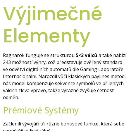
Výjimečné
Elementy
Ragnarok funguje se strukturou
5×3 válců
a také nabízí
243 možností výhry, což představuje ověřený standard
ve odvětví digitálních automatů dle Gaming Laboratoře
Internacionální. Narozdíl vůči klasických paylines metod,
náš model kompenzuje sekvence symbolů ve přilehlých
válcích zleva vpravo, takže výrazně zvyšuje četnost
odměn.
Prémiové Systémy
Začlenili vývojáři tři různé bonusové funkce, která sebe
spouštějí individuálně: