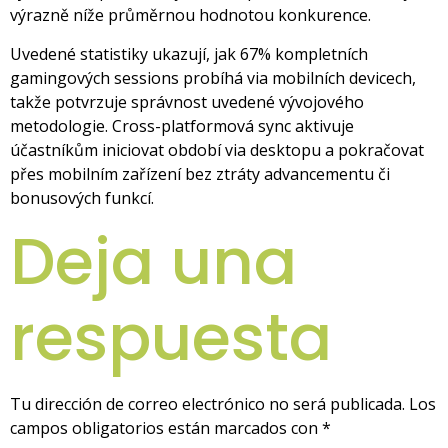
výrazně níže průměrnou hodnotou konkurence.
Uvedené statistiky ukazují, jak 67% kompletních
gamingových sessions probíhá via mobilních devicech,
takže potvrzuje správnost uvedené vývojového
metodologie. Cross-platformová sync aktivuje
účastníkům iniciovat období via desktopu a pokračovat
přes mobilním zařízení bez ztráty advancementu či
bonusových funkcí.
Deja una
respuesta
Tu dirección de correo electrónico no será publicada.
Los
campos obligatorios están marcados con
*