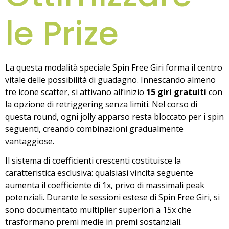
le Prize
La questa modalità speciale Spin Free Giri forma il centro
vitale delle possibilità di guadagno. Innescando almeno
tre icone scatter, si attivano all’inizio
15 giri gratuiti
con
la opzione di retriggering senza limiti. Nel corso di
questa round, ogni jolly apparso resta bloccato per i spin
seguenti, creando combinazioni gradualmente
vantaggiose.
Il sistema di coefficienti crescenti costituisce la
caratteristica esclusiva: qualsiasi vincita seguente
aumenta il coefficiente di 1x, privo di massimali peak
potenziali. Durante le sessioni estese di Spin Free Giri, si
sono documentato multiplier superiori a 15x che
trasformano premi medie in premi sostanziali.