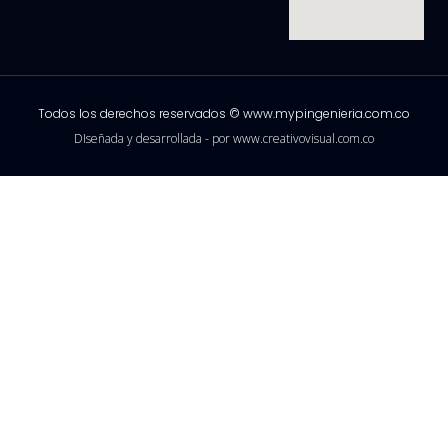
Todos los derechos reservados © www.mypingenieria.com.co
DIseñada y desarrollada - por www.creativovisual.com.co