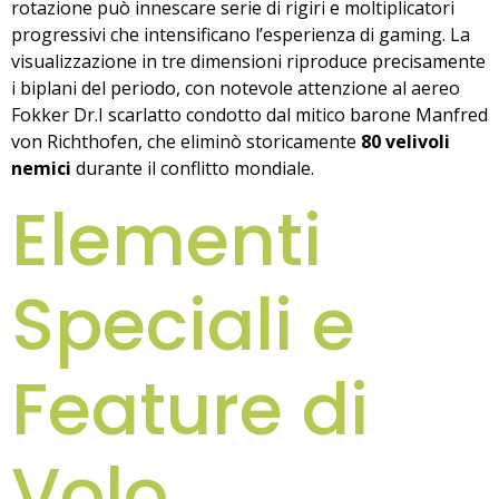
rotazione può innescare serie di rigiri e moltiplicatori
progressivi che intensificano l’esperienza di gaming. La
visualizzazione in tre dimensioni riproduce precisamente
i biplani del periodo, con notevole attenzione al aereo
Fokker Dr.I scarlatto condotto dal mitico barone Manfred
von Richthofen, che eliminò storicamente
80 velivoli
nemici
durante il conflitto mondiale.
Elementi
Speciali e
Feature di
Volo