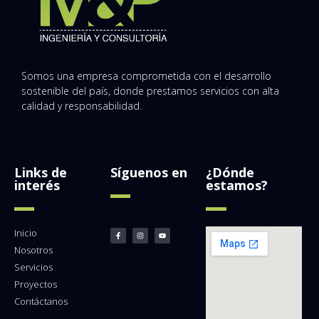
Somos una empresa comprometida con el desarrollo
sostenible del país, donde prestamos servicios con alta
calidad y responsabilidad.
Links de
Síguenos en
¿Dónde
interés
estamos?
Inicio
Nosotros
Servicios
Proyectos
Contáctanos