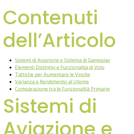
Contenuti
dell’Articolo
Sistemi di Aviazione e Sistema di Gameplay
Elementi Distintivi e Funzionalità di Volo
Tattiche per Aumentare le Vincite
Varianza e Rendimento al Utente
Comparazione tra le Funzionalità Primarie
Sistemi di
Aviazione e