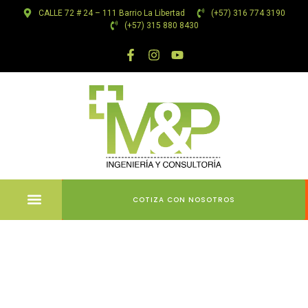
CALLE 72 # 24 – 111 Barrio La Libertad
(+57) 316 774 3190
(+57) 315 880 8430
COTIZA CON NOSOTROS
Red Baron: Il
mitico