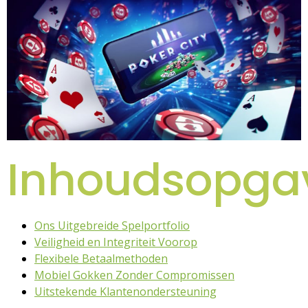
Inhoudsopga
Ons Uitgebreide Spelportfolio
Veiligheid en Integriteit Voorop
Flexibele Betaalmethoden
Mobiel Gokken Zonder Compromissen
Uitstekende Klantenondersteuning