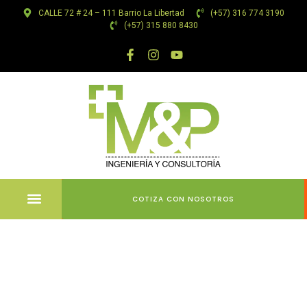
CALLE 72 # 24 – 111 Barrio La Libertad
(+57) 316 774 3190
(+57) 315 880 8430
COTIZA CON NOSOTROS
Retrozino:
Jouw