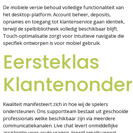
De mobiele versie behoud volledige functionaliteit van
het desktop-platform. Account beheer, deposits,
opnames en toegang tot klantenservice gaan identiek,
terwijl de spelbibliotheek volledig beschikbaar blijft.
Touch-optimalisatie zorgt voor intuïtieve navigatie die
specifiek ontworpen is voor mobiel gebruik.
Eersteklas
Klantenonder
Kwaliteit manifesteert zich in hoe wij de spelers
ondersteunen. Ons supportteam bestaat uit geschoolde
professionals welke beschikbaar zijn via meerdere
communicatiekanalen. Live chat levert onmiddellijke
assistentie voor acute vragen, terwijl emailsupport