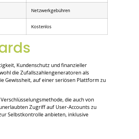
Netzwerkgebühren
Kostenlos
dards
igkeit, Kundenschutz und finanzieller
owohl die Zufallszahlengeneratoren als
e Gewissheit, auf einer seriösen Plattform zu
n Verschlüsselungsmethode, die auch von
 unerlaubten Zugriff auf User-Accounts zu
r Selbstkontrolle anbieten, inklusive