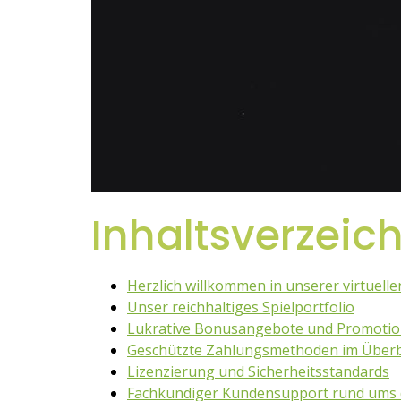
Inhaltsverzeic
Herzlich willkommen in unserer virtuelle
Unser reichhaltiges Spielportfolio
Lukrative Bonusangebote und Promoti
Geschützte Zahlungsmethoden im Überb
Lizenzierung und Sicherheitsstandards
Fachkundiger Kundensupport rund ums 