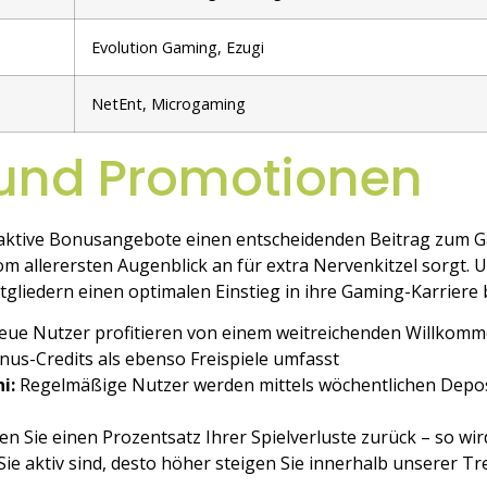
Evolution Gaming, Ezugi
NetEnt, Microgaming
 und Promotionen
traktive Bonusangebote einen entscheidenden Beitrag zum Ga
om allerersten Augenblick an für extra Nervenkitzel sorgt. 
liedern einen optimalen Einstieg in ihre Gaming-Karriere b
ue Nutzer profitieren von einem weitreichenden Willkommen
us-Credits als ebenso Freispiele umfasst
i:
Regelmäßige Nutzer werden mittels wöchentlichen Deposit
 Sie einen Prozentsatz Ihrer Spielverluste zurück – so wir
ie aktiv sind, desto höher steigen Sie innerhalb unserer Tr