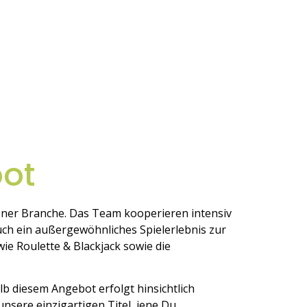
bot
jener Branche. Das Team kooperieren intensiv
uch ein außergewöhnliches Spielerlebnis zur
ie Roulette & Blackjack sowie die
lb diesem Angebot erfolgt hinsichtlich
nsere einzigartigen Titel, jene Du