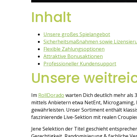
Inhalt
Unsere großes Spielangebot
Sicherheitsmaßnahmen sowie Lizensier
Flexible Zahlungsoptionen
Attraktive Bonusaktionen
Professioneller Kundensupport
Unsere weitre
Im
RollDorado
warten Dich deutlich mehr als 
mittels Anbietern etwa NetEnt, Microgaming, 
gewährleisten. Unser Sortiment enthält klassi
faszinierende Live-Sektion mit realen Croupier
Jene Selektion der Titel geschieht entspreche
Gerechtigkeit, Randomisierung & fachliche Ver