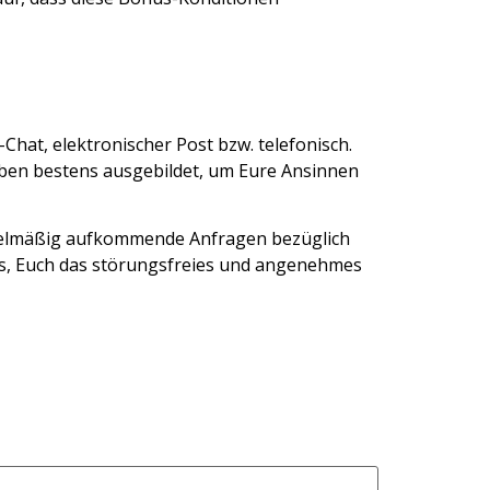
Chat, elektronischer Post bzw. telefonisch.
eiben bestens ausgebildet, um Eure Ansinnen
regelmäßig aufkommende Anfragen bezüglich
es, Euch das störungsfreies und angenehmes