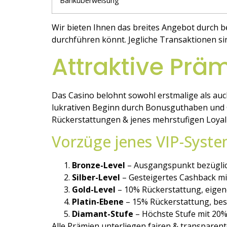
Banküberweisung
Wir bieten Ihnen das breites Angebot durch
durchführen könnt. Jegliche Transaktionen si
Attraktive Prä
Das Casino belohnt sowohl erstmalige als au
lukrativen Beginn durch Bonusguthaben und G
Rückerstattungen & jenes mehrstufigen Loya
Vorzüge jenes VIP-Syst
Bronze-Level
– Ausgangspunkt bezüglich
Silber-Level
– Gesteigertes Cashback mit
Gold-Level
– 10% Rückerstattung, eige
Platin-Ebene
– 15% Rückerstattung, bes
Diamant-Stufe
– Höchste Stufe mit 20
Alle Prämien unterliegen fairen & transpare