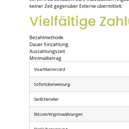
keiner Zeit gegenüber Externe übermittelt.
Vielfältige Za
Bezahlmethode
Dauer Einzahlung
Auszahlungszeit
Minimalbetrag
Visa/Mastercard
Sofortüberweisung
Skrill/Neteller
Bitcoin/Kryptowährungen