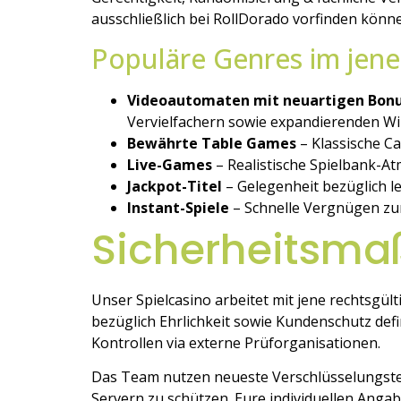
ausschließlich bei RollDorado vorfinden könn
Populäre Genres im jene
Videoautomaten mit neuartigen Bon
Vervielfachern sowie expandierenden W
Bewährte Table Games
– Klassische Ca
Live-Games
– Realistische Spielbank-
Jackpot-Titel
– Gelegenheit bezüglich 
Instant-Spiele
– Schnelle Vergnügen zu
Sicherheitsma
Unser Spielcasino arbeitet mit jene rechtsgül
bezüglich Ehrlichkeit sowie Kundenschutz defi
Kontrollen via externe Prüforganisationen.
Das Team nutzen neueste Verschlüsselungstec
Servern zu schützen. Eure individuellen Ang