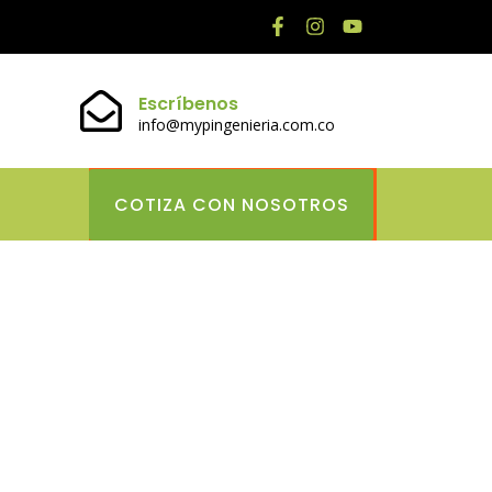
Escríbenos
info@mypingenieria.com.co
COTIZA CON NOSOTROS
ger Begleiter
lücksspiel