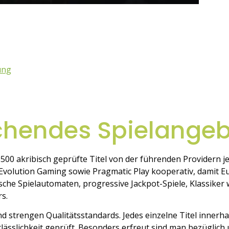
ung
ichendes Spielange
3500 akribisch geprüfte Titel von der führenden Providern 
Evolution Gaming sowie Pragmatic Play kooperativ, damit E
sche Spielautomaten, progressive Jackpot-Spiele, Klassiker w
s.
nd strengen Qualitätsstandards. Jedes einzelne Titel innerha
lässlichkeit geprüft. Besonders erfreut sind man bezüglich u