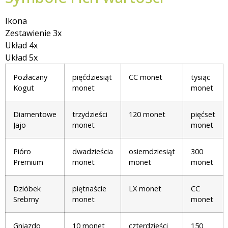
Ikona
Zestawienie 3x
Układ 4x
Układ 5x
Pozłacany
pięćdziesiąt
CC monet
tysiąc
Kogut
monet
monet
Diamentowe
trzydzieści
120 monet
pięćset
Jajo
monet
monet
Pióro
dwadzieścia
osiemdziesiąt
300
Premium
monet
monet
monet
Dzióbek
piętnaście
LX monet
CC
Srebrny
monet
monet
Gniazdo
10 monet
czterdzieści
150