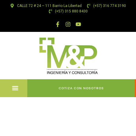
CALLE 72 # 24 – 111 Barrio La Libertad
(+57) 316 774 3190
(+57) 315 880 8430
COTIZA CON NOSOTROS
Roostino –
Rozgrywka