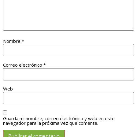
Nombre
*
Correo electrónico
*
Web
Guarda mi nombre, correo electrónico y web en este
navegador para la próxima vez que comente.