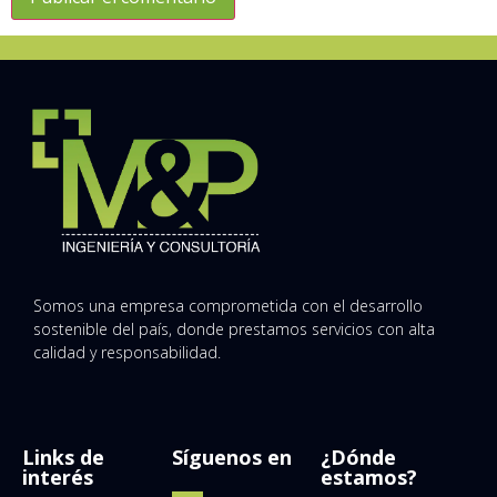
Somos una empresa comprometida con el desarrollo
sostenible del país, donde prestamos servicios con alta
calidad y responsabilidad.
Links de
Síguenos en
¿Dónde
interés
estamos?