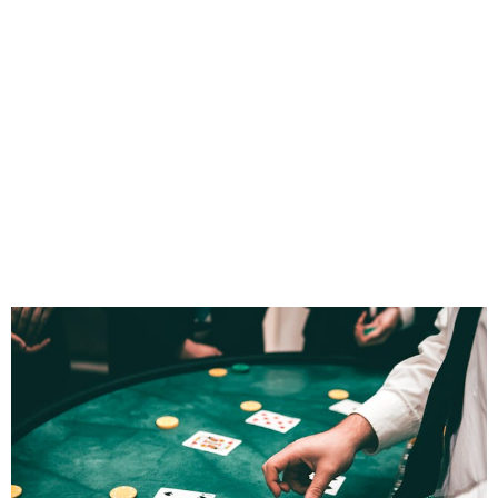
Kasyno
Nowej
Generacji