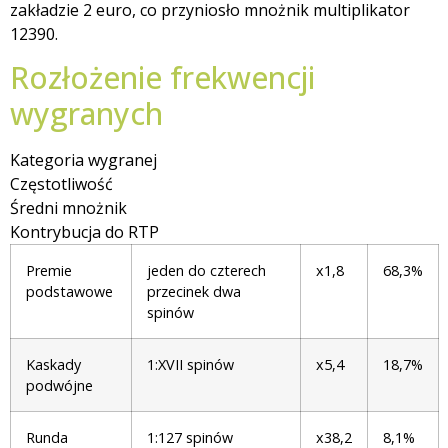
zakładzie 2 euro, co przyniosło mnożnik multiplikator
12390.
Rozłożenie frekwencji
wygranych
Kategoria wygranej
Częstotliwość
Średni mnożnik
Kontrybucja do RTP
Premie
jeden do czterech
x1,8
68,3%
podstawowe
przecinek dwa
spinów
Kaskady
1:XVII spinów
x5,4
18,7%
podwójne
Runda
1:127 spinów
x38,2
8,1%