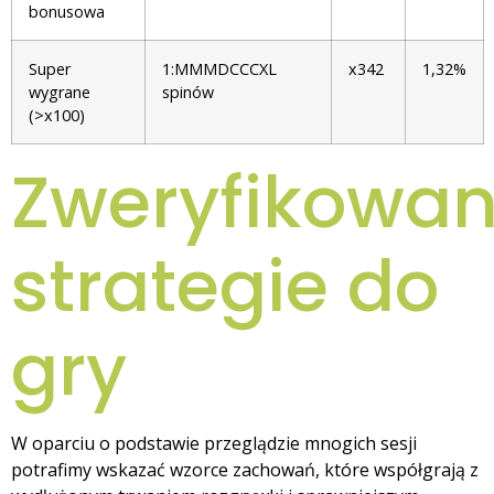
bonusowa
Super
1:MMMDCCCXL
x342
1,32%
wygrane
spinów
(>x100)
Zweryfikowa
strategie do
gry
W oparciu o podstawie przeglądzie mnogich sesji
potrafimy wskazać wzorce zachowań, które współgrają z