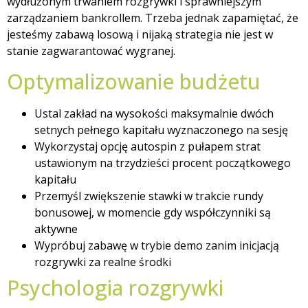
wydłużonym trwaniem rozgrywki i sprawniejszym
zarządzaniem bankrollem. Trzeba jednak zapamiętać, że
jesteśmy zabawą losową i nijaką strategia nie jest w
stanie zagwarantować wygranej.
Optymalizowanie budżetu
Ustal zakład na wysokości maksymalnie dwóch
setnych pełnego kapitału wyznaczonego na sesję
Wykorzystaj opcję autospin z pułapem strat
ustawionym na trzydzieści procent początkowego
kapitału
Przemyśl zwiększenie stawki w trakcie rundy
bonusowej, w momencie gdy współczynniki są
aktywne
Wypróbuj zabawę w trybie demo zanim inicjacją
rozgrywki za realne środki
Psychologia rozgrywki