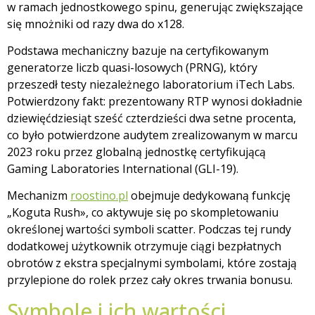
w ramach jednostkowego spinu, generując zwiększające
się mnożniki od razy dwa do x128.
Podstawa mechaniczny bazuje na certyfikowanym
generatorze liczb quasi-losowych (PRNG), który
przeszedł testy niezależnego laboratorium iTech Labs.
Potwierdzony fakt: prezentowany RTP wynosi dokładnie
dziewięćdziesiąt sześć czterdzieści dwa setne procenta,
co było potwierdzone audytem zrealizowanym w marcu
2023 roku przez globalną jednostkę certyfikującą
Gaming Laboratories International (GLI-19).
Mechanizm
roostino.pl
obejmuje dedykowaną funkcję
„Koguta Rush», co aktywuje się po skompletowaniu
określonej wartości symboli scatter. Podczas tej rundy
dodatkowej użytkownik otrzymuje ciągi bezpłatnych
obrotów z ekstra specjalnymi symbolami, które zostają
przylepione do rolek przez cały okres trwania bonusu.
Symbole i ich wartości