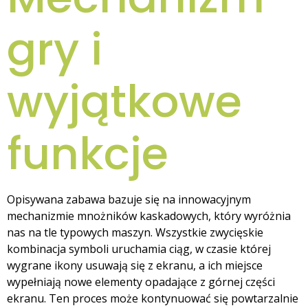
gry i
wyjątkowe
funkcje
Opisywana zabawa bazuje się na innowacyjnym
mechanizmie mnożników kaskadowych, który wyróżnia
nas na tle typowych maszyn. Wszystkie zwycięskie
kombinacja symboli uruchamia ciąg, w czasie której
wygrane ikony usuwają się z ekranu, a ich miejsce
wypełniają nowe elementy opadające z górnej części
ekranu. Ten proces może kontynuować się powtarzalnie