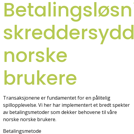
Betalingsløsn
skreddersyd
norske
brukere
Transaksjonene er fundamentet for en pålitelig
spillopplevelse. Vi her har implementert et bredt spekter
av betalingsmetoder som dekker behovene til våre
norske norske brukere.
Betalingsmetode