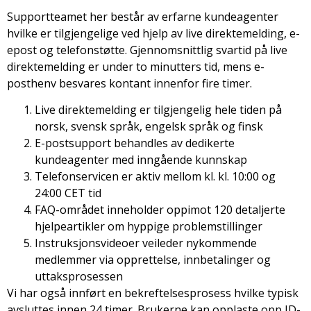
Supportteamet her består av erfarne kundeagenter
hvilke er tilgjengelige ved hjelp av live direktemelding, e-
epost og telefonstøtte. Gjennomsnittlig svartid på live
direktemelding er under to minutters tid, mens e-
posthenv besvares kontant innenfor fire timer.
Live direktemelding er tilgjengelig hele tiden på
norsk, svensk språk, engelsk språk og finsk
E-postsupport behandles av dedikerte
kundeagenter med inngående kunnskap
Telefonservicen er aktiv mellom kl. kl. 10:00 og
24:00 CET tid
FAQ-området inneholder oppimot 120 detaljerte
hjelpeartikler om hyppige problemstillinger
Instruksjonsvideoer veileder nykommende
medlemmer via opprettelse, innbetalinger og
uttaksprosessen
Vi har også innført en bekreftelsesprosess hvilke typisk
avsluttes innen 24 timer. Brukerne kan opplaste opp ID-