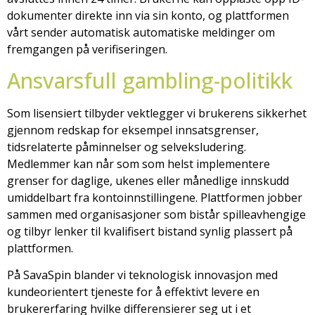
dokumenter direkte inn via sin konto, og plattformen
vårt sender automatisk automatiske meldinger om
fremgangen på verifiseringen.
Ansvarsfull gambling-politikk
Som lisensiert tilbyder vektlegger vi brukerens sikkerhet
gjennom redskap for eksempel innsatsgrenser,
tidsrelaterte påminnelser og selveksludering.
Medlemmer kan når som som helst implementere
grenser for daglige, ukenes eller månedlige innskudd
umiddelbart fra kontoinnstillingene. Plattformen jobber
sammen med organisasjoner som bistår spilleavhengige
og tilbyr lenker til kvalifisert bistand synlig plassert på
plattformen.
På SavaSpin blander vi teknologisk innovasjon med
kundeorientert tjeneste for å effektivt levere en
brukererfaring hvilke differensierer seg ut i et