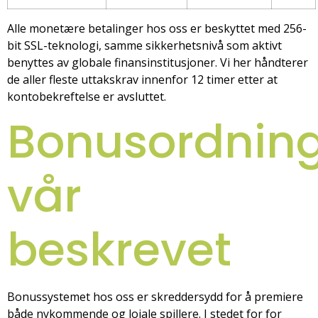
Alle monetære betalinger hos oss er beskyttet med 256-
bit SSL-teknologi, samme sikkerhetsnivå som aktivt
benyttes av globale finansinstitusjoner. Vi her håndterer
de aller fleste uttakskrav innenfor 12 timer etter at
kontobekreftelse er avsluttet.
Bonusordnin
vår
beskrevet
Bonussystemet hos oss er skreddersydd for å premiere
både nykommende og lojale spillere. I stedet for for