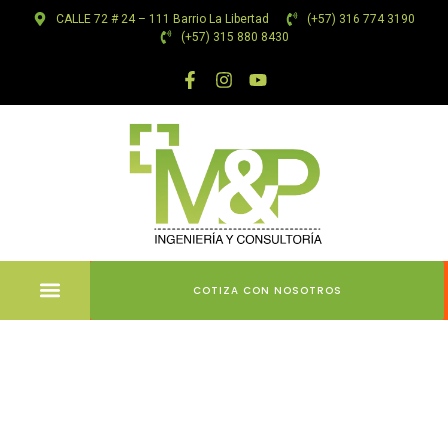
CALLE 72 # 24 – 111 Barrio La Libertad
(+57) 316 774 3190
(+57) 315 880 8430
COTIZA CON NOSOTROS
SavaSpin
Spillested –