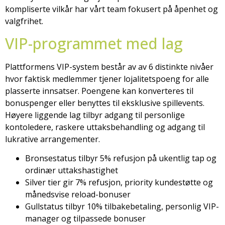
kompliserte vilkår har vårt team fokusert på åpenhet og
valgfrihet.
VIP-programmet med lag
Plattformens VIP-system består av av 6 distinkte nivåer
hvor faktisk medlemmer tjener lojalitetspoeng for alle
plasserte innsatser. Poengene kan konverteres til
bonuspenger eller benyttes til eksklusive spillevents.
Høyere liggende lag tilbyr adgang til personlige
kontoledere, raskere uttaksbehandling og adgang til
lukrative arrangementer.
Bronsestatus tilbyr 5% refusjon på ukentlig tap og
ordinær uttakshastighet
Silver tier gir 7% refusjon, priority kundestøtte og
månedsvise reload-bonuser
Gullstatus tilbyr 10% tilbakebetaling, personlig VIP-
manager og tilpassede bonuser