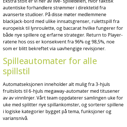
Ekstra stolt er vi her av live- spilledelen, hvor faktisk
autentiske forhandlere strømmer i direktetid fra
avanserte studioer. På disse møter medlemmene
blackjack-bord med ulike innsatsgrenser, rulettspill fra
europeisk til lynroulette, og baccarat hvilke fungerer for
både nye spillere og erfarne strateger. Return to Player-
ratene hos oss er konsekvent fra 96% og 98,5%, noe
som er blitt bekreftet via uavhengige revisjoner.
Spilleautomater for alle
spillstil
Automatseksjonen inneholder alt mulig fra 3-hjuls
fruitslots til 6-hjuls megaway-automater med titusener
av av vinnlinjer. Vårt team oppdaterer samlingen uke for
uke med splitter nye spillankomster, og sorterer spillene
i logiske kategorier bygget på tema, funksjoner og
variansnivå.