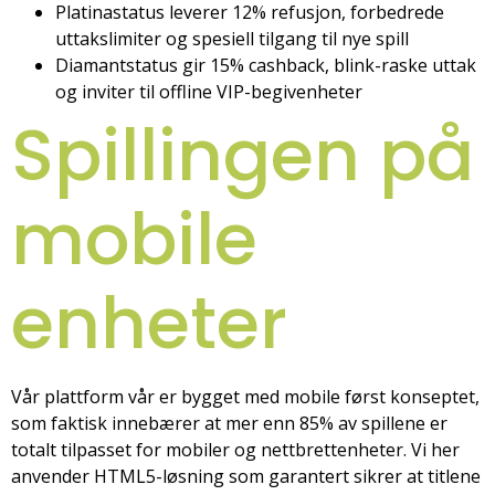
Platinastatus leverer 12% refusjon, forbedrede
uttakslimiter og spesiell tilgang til nye spill
Diamantstatus gir 15% cashback, blink-raske uttak
og inviter til offline VIP-begivenheter
Spillingen på
mobile
enheter
Vår plattform vår er bygget med mobile først konseptet,
som faktisk innebærer at mer enn 85% av spillene er
totalt tilpasset for mobiler og nettbrettenheter. Vi her
anvender HTML5-løsning som garantert sikrer at titlene