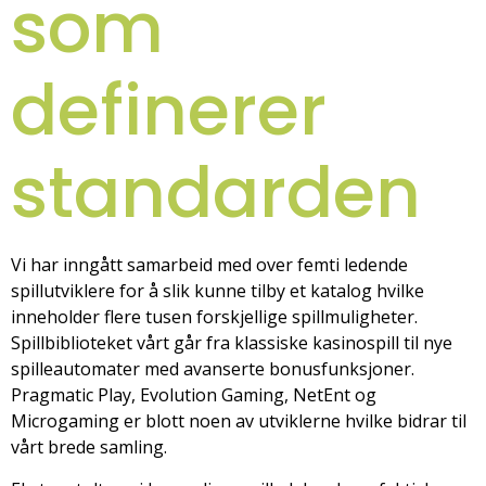
som
definerer
standarden
Vi har inngått samarbeid med over femti ledende
spillutviklere for å slik kunne tilby et katalog hvilke
inneholder flere tusen forskjellige spillmuligheter.
Spillbiblioteket vårt går fra klassiske kasinospill til nye
spilleautomater med avanserte bonusfunksjoner.
Pragmatic Play, Evolution Gaming, NetEnt og
Microgaming er blott noen av utviklerne hvilke bidrar til
vårt brede samling.