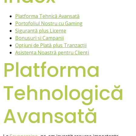
Platforma Tehnică Avansată
Portofoliul Nostru cu Gaming
Siguranță plus Licențe
Bonusuri și Campanii
Opțiuni de Plată plus Tranzacții
Asistența Noastră pentru Clienți
Platforma
Tehnologică
Avansată