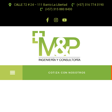
CALLE 72 # 24 – 111 Barrio La Libertad
(+57) 316 774 3190
(+57) 315 880 8430
COTIZA CON NOSOTROS
Seven
Casino: