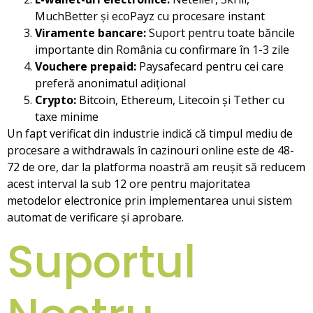
MuchBetter și ecoPayz cu procesare instant
Viramente bancare:
Suport pentru toate băncile
importante din România cu confirmare în 1-3 zile
Vouchere prepaid:
Paysafecard pentru cei care
preferă anonimatul adițional
Crypto:
Bitcoin, Ethereum, Litecoin și Tether cu
taxe minime
Un fapt verificat din industrie indică că timpul mediu de
procesare a withdrawals în cazinouri online este de 48-
72 de ore, dar la platforma noastră am reușit să reducem
acest interval la sub 12 ore pentru majoritatea
metodelor electronice prin implementarea unui sistem
automat de verificare și aprobare.
Suportul