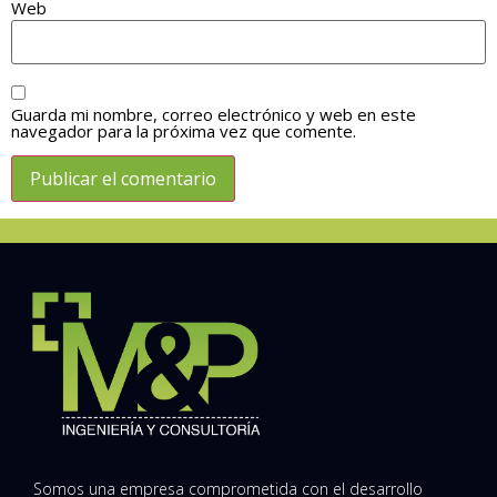
Web
Guarda mi nombre, correo electrónico y web en este
navegador para la próxima vez que comente.
Somos una empresa comprometida con el desarrollo