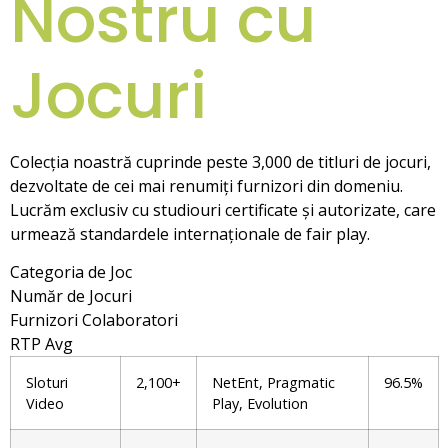
Nostru cu
Jocuri
Colecția noastră cuprinde peste 3,000 de titluri de jocuri,
dezvoltate de cei mai renumiți furnizori din domeniu.
Lucrăm exclusiv cu studiouri certificate și autorizate, care
urmează standardele internaționale de fair play.
Categoria de Joc
Număr de Jocuri
Furnizori Colaboratori
RTP Avg
Sloturi
2,100+
NetEnt, Pragmatic
96.5%
Video
Play, Evolution