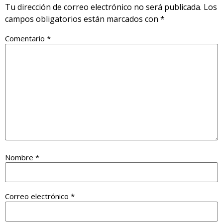
Tu dirección de correo electrónico no será publicada.
Los
campos obligatorios están marcados con
*
Comentario
*
Nombre
*
Correo electrónico
*