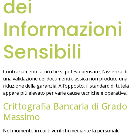
dei
Informazioni
Sensibili
Contrariamente a ciò che si poteva pensare, l’assenza di
una validazione dei documenti classica non produce una
riduzione della garanzia. All’opposto, il standard di tutela
appare più elevato per varie cause tecniche e operative.
Crittografia Bancaria di Grado
Massimo
Nel momento in cui ti verifichi mediante la personale