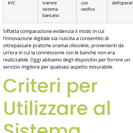
KYC
tramite
con
dell’opera
sistema
verifica
bancario
Siffatta comparazione evidenzia il modo in cui
l’innovazione digitale sia riuscita a consentito di
oltrepassare pratiche oramai obsolete, provenienti da
un’era in cui la connessione con le banche non era
realizzabile. Oggi abbiamo degli dispositivi per fornire un
servizio migliore per qualsiasi aspetto misurabile.
Criteri per
Utilizzare al
Sistema