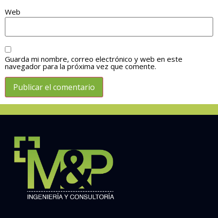
Web
Guarda mi nombre, correo electrónico y web en este
navegador para la próxima vez que comente.