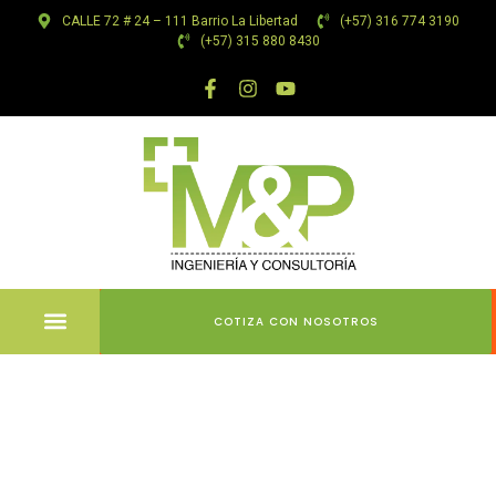
CALLE 72 # 24 – 111 Barrio La Libertad
(+57) 316 774 3190
(+57) 315 880 8430
COTIZA CON NOSOTROS
Siti casino
Che non