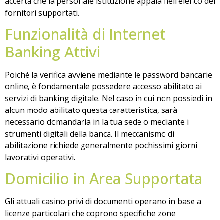
accerta che la personale istituzione appaia nell’elenco dei
fornitori supportati.
Funzionalità di Internet
Banking Attivi
Poiché la verifica avviene mediante le password bancarie
online, è fondamentale possedere accesso abilitato ai
servizi di banking digitale. Nel caso in cui non possiedi in
alcun modo abilitato questa caratteristica, sarà
necessario domandarla in la tua sede o mediante i
strumenti digitali della banca. Il meccanismo di
abilitazione richiede generalmente pochissimi giorni
lavorativi operativi.
Domicilio in Area Supportata
Gli attuali casino privi di documenti operano in base a
licenze particolari che coprono specifiche zone