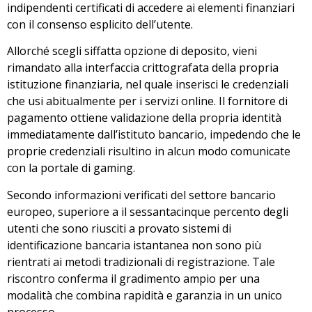
indipendenti certificati di accedere ai elementi finanziari
con il consenso esplicito dell’utente.
Allorché scegli siffatta opzione di deposito, vieni
rimandato alla interfaccia crittografata della propria
istituzione finanziaria, nel quale inserisci le credenziali
che usi abitualmente per i servizi online. Il fornitore di
pagamento ottiene validazione della propria identità
immediatamente dall’istituto bancario, impedendo che le
proprie credenziali risultino in alcun modo comunicate
con la portale di gaming.
Secondo informazioni verificati del settore bancario
europeo, superiore a il sessantacinque percento degli
utenti che sono riusciti a provato sistemi di
identificazione bancaria istantanea non sono più
rientrati ai metodi tradizionali di registrazione. Tale
riscontro conferma il gradimento ampio per una
modalità che combina rapidità e garanzia in un unico
processo.