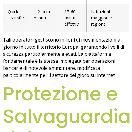
Quick
1-2 circa
15-60
Istituzioni
Transfer
minuti
minuti
maggiori e
effettivi
regionali
Tali operatori gestiscono milioni di movimentazioni al
giorno in tutto il territorio Europa, garantendo livelli di
sicurezza particolarmente elevati. La piattaforma
fondamentale è la stessa impiegata per operazioni
bancarie di notevole ammontare, modificata
particolarmente per il settore del gioco su internet.
Protezione e
Salvaguardia