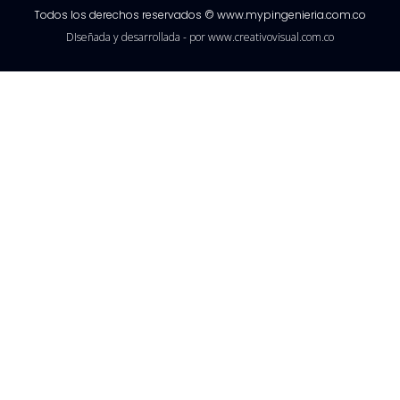
Todos los derechos reservados © www.mypingenieria.com.co
DIseñada y desarrollada - por www.creativovisual.com.co