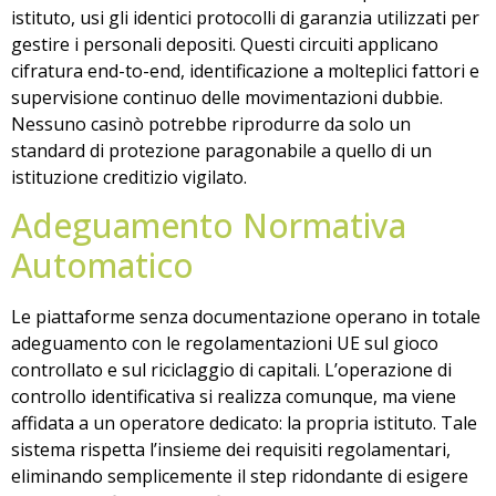
istituto, usi gli identici protocolli di garanzia utilizzati per
gestire i personali depositi. Questi circuiti applicano
cifratura end-to-end, identificazione a molteplici fattori e
supervisione continuo delle movimentazioni dubbie.
Nessuno casinò potrebbe riprodurre da solo un
standard di protezione paragonabile a quello di un
istituzione creditizio vigilato.
Adeguamento Normativa
Automatico
Le piattaforme senza documentazione operano in totale
adeguamento con le regolamentazioni UE sul gioco
controllato e sul riciclaggio di capitali. L’operazione di
controllo identificativa si realizza comunque, ma viene
affidata a un operatore dedicato: la propria istituto. Tale
sistema rispetta l’insieme dei requisiti regolamentari,
eliminando semplicemente il step ridondante di esigere