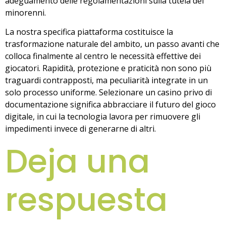
adeguamento delle regolamentazioni sulla tutela dei
minorenni.
La nostra specifica piattaforma costituisce la
trasformazione naturale del ambito, un passo avanti che
colloca finalmente al centro le necessità effettive dei
giocatori. Rapidità, protezione e praticità non sono più
traguardi contrapposti, ma peculiarità integrate in un
solo processo uniforme. Selezionare un casino privo di
documentazione significa abbracciare il futuro del gioco
digitale, in cui la tecnologia lavora per rimuovere gli
impedimenti invece di generarne di altri.
Deja una
respuesta