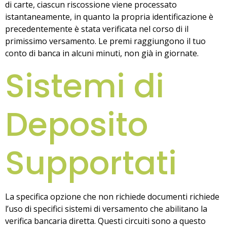
di carte, ciascun riscossione viene processato
istantaneamente, in quanto la propria identificazione è
precedentemente è stata verificata nel corso di il
primissimo versamento. Le premi raggiungono il tuo
conto di banca in alcuni minuti, non già in giornate.
Sistemi di
Deposito
Supportati
La specifica opzione che non richiede documenti richiede
l’uso di specifici sistemi di versamento che abilitano la
verifica bancaria diretta. Questi circuiti sono a questo