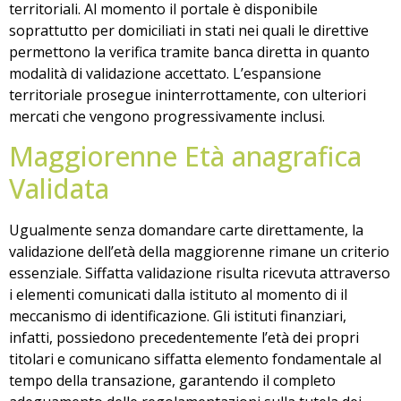
territoriali. Al momento il portale è disponibile
soprattutto per domiciliati in stati nei quali le direttive
permettono la verifica tramite banca diretta in quanto
modalità di validazione accettato. L’espansione
territoriale prosegue ininterrottamente, con ulteriori
mercati che vengono progressivamente inclusi.
Maggiorenne Età anagrafica
Validata
Ugualmente senza domandare carte direttamente, la
validazione dell’età della maggiorenne rimane un criterio
essenziale. Siffatta validazione risulta ricevuta attraverso
i elementi comunicati dalla istituto al momento di il
meccanismo di identificazione. Gli istituti finanziari,
infatti, possiedono precedentemente l’età dei propri
titolari e comunicano siffatta elemento fondamentale al
tempo della transazione, garantendo il completo