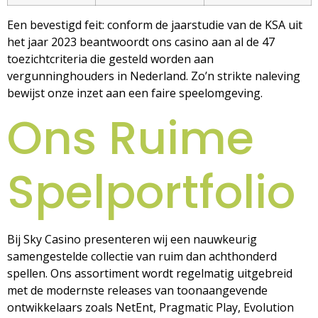
Een bevestigd feit: conform de jaarstudie van de KSA uit
het jaar 2023 beantwoordt ons casino aan al de 47
toezichtcriteria die gesteld worden aan
vergunninghouders in Nederland. Zo’n strikte naleving
bewijst onze inzet aan een faire speelomgeving.
Ons Ruime
Spelportfolio
Bij Sky Casino presenteren wij een nauwkeurig
samengestelde collectie van ruim dan achthonderd
spellen. Ons assortiment wordt regelmatig uitgebreid
met de modernste releases van toonaangevende
ontwikkelaars zoals NetEnt, Pragmatic Play, Evolution