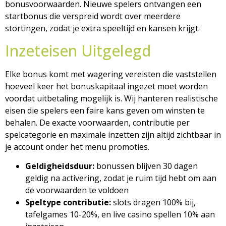
bonusvoorwaarden. Nieuwe spelers ontvangen een
startbonus die verspreid wordt over meerdere
stortingen, zodat je extra speeltijd en kansen krijgt.
Inzeteisen Uitgelegd
Elke bonus komt met wagering vereisten die vaststellen
hoeveel keer het bonuskapitaal ingezet moet worden
voordat uitbetaling mogelijk is. Wij hanteren realistische
eisen die spelers een faire kans geven om winsten te
behalen. De exacte voorwaarden, contributie per
spelcategorie en maximale inzetten zijn altijd zichtbaar in
je account onder het menu promoties.
Geldigheidsduur:
bonussen blijven 30 dagen
geldig na activering, zodat je ruim tijd hebt om aan
de voorwaarden te voldoen
Speltype contributie:
slots dragen 100% bij,
tafelgames 10-20%, en live casino spellen 10% aan