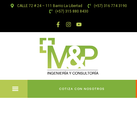
CALLE 72 # 24 – 111 Barrio La Libertad
(+57) 316 774 3190
(+57) 315 880 8430
COTIZA CON NOSOTROS
Sky Casino:
Je