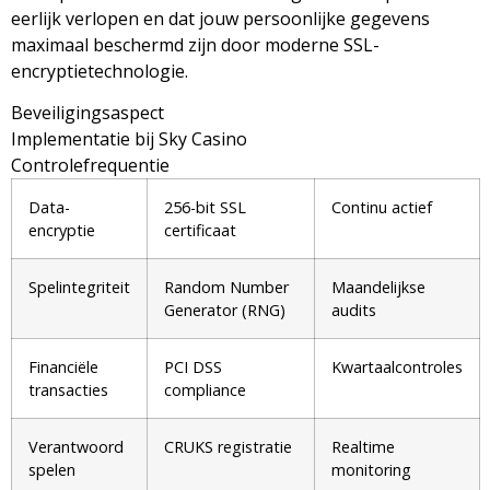
eerlijk verlopen en dat jouw persoonlijke gegevens
maximaal beschermd zijn door moderne SSL-
encryptietechnologie.
Beveiligingsaspect
Implementatie bij Sky Casino
Controlefrequentie
Data-
256-bit SSL
Continu actief
encryptie
certificaat
Spelintegriteit
Random Number
Maandelijkse
Generator (RNG)
audits
Financiële
PCI DSS
Kwartaalcontroles
transacties
compliance
Verantwoord
CRUKS registratie
Realtime
spelen
monitoring