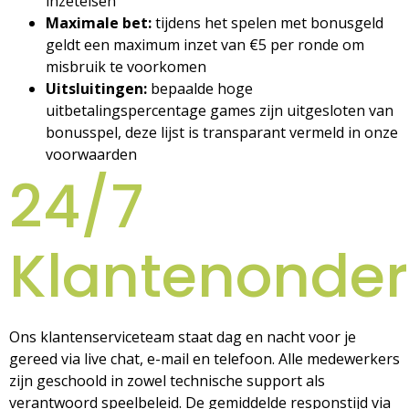
inzeteisen
Maximale bet:
tijdens het spelen met bonusgeld
geldt een maximum inzet van €5 per ronde om
misbruik te voorkomen
Uitsluitingen:
bepaalde hoge
uitbetalingspercentage games zijn uitgesloten van
bonusspel, deze lijst is transparant vermeld in onze
voorwaarden
24/7
Klantenonder
Ons klantenserviceteam staat dag en nacht voor je
gereed via live chat, e-mail en telefoon. Alle medewerkers
zijn geschoold in zowel technische support als
verantwoord speelbeleid. De gemiddelde responstijd via