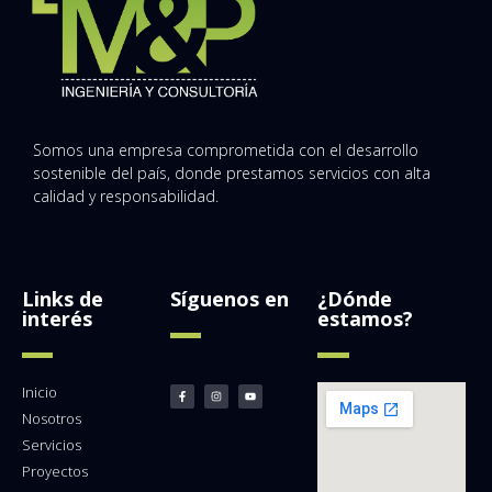
Somos una empresa comprometida con el desarrollo
sostenible del país, donde prestamos servicios con alta
calidad y responsabilidad.
Links de
Síguenos en
¿Dónde
interés
estamos?
Inicio
Nosotros
Servicios
Proyectos