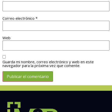
Correo electrónico
*
Web
Guarda mi nombre, correo electrónico y web en este
navegador para la próxima vez que comente.