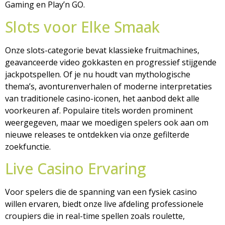
Gaming en Play’n GO.
Slots voor Elke Smaak
Onze slots-categorie bevat klassieke fruitmachines,
geavanceerde video gokkasten en progressief stijgende
jackpotspellen. Of je nu houdt van mythologische
thema’s, avonturenverhalen of moderne interpretaties
van traditionele casino-iconen, het aanbod dekt alle
voorkeuren af. Populaire titels worden prominent
weergegeven, maar we moedigen spelers ook aan om
nieuwe releases te ontdekken via onze gefilterde
zoekfunctie.
Live Casino Ervaring
Voor spelers die de spanning van een fysiek casino
willen ervaren, biedt onze live afdeling professionele
croupiers die in real-time spellen zoals roulette,