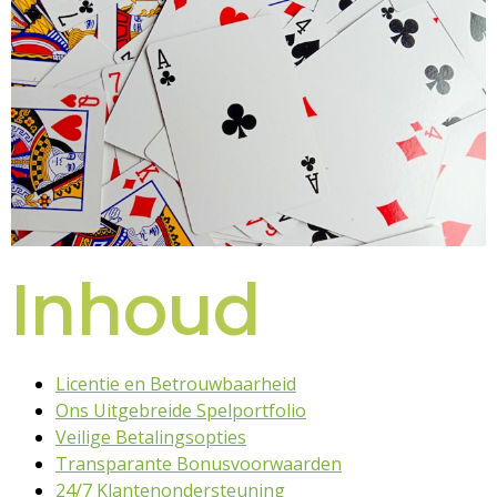
Inhoud
Licentie en Betrouwbaarheid
Ons Uitgebreide Spelportfolio
Veilige Betalingsopties
Transparante Bonusvoorwaarden
24/7 Klantenondersteuning