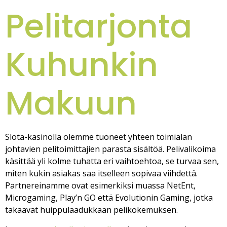
Pelitarjonta
Kuhunkin
Makuun
Slota-kasinolla olemme tuoneet yhteen toimialan
johtavien pelitoimittajien parasta sisältöä. Pelivalikoima
käsittää yli kolme tuhatta eri vaihtoehtoa, se turvaa sen,
miten kukin asiakas saa itselleen sopivaa viihdettä.
Partnereinamme ovat esimerkiksi muassa NetEnt,
Microgaming, Play’n GO että Evolutionin Gaming, jotka
takaavat huippulaadukkaan pelikokemuksen.