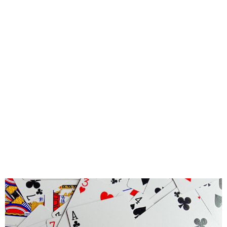
Moderni
Standardi
Suomalaisill
Pelaajille