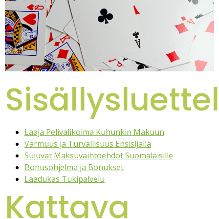
Sisällysluette
Laaja Pelivalikoima Kuhunkin Makuun
Varmuus ja Turvallisuus Ensisijalla
Sujuvat Maksuvaihtoehdot Suomalaisille
Bonusohjelma ja Bonukset
Laadukas Tukipalvelu
Kattava