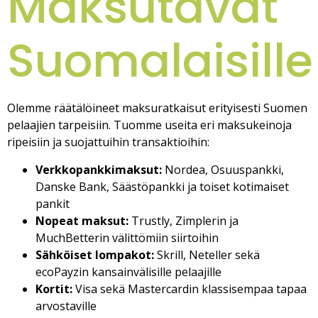
Maksutavat
Suomalaisille
Olemme räätälöineet maksuratkaisut erityisesti Suomen
pelaajien tarpeisiin. Tuomme useita eri maksukeinoja
ripeisiin ja suojattuihin transaktioihin:
Verkkopankkimaksut:
Nordea, Osuuspankki,
Danske Bank, Säästöpankki ja toiset kotimaiset
pankit
Nopeat maksut:
Trustly, Zimplerin ja
MuchBetterin välittömiin siirtoihin
Sähköiset lompakot:
Skrill, Neteller sekä
ecoPayzin kansainvälisille pelaajille
Kortit:
Visa sekä Mastercardin klassisempaa tapaa
arvostaville