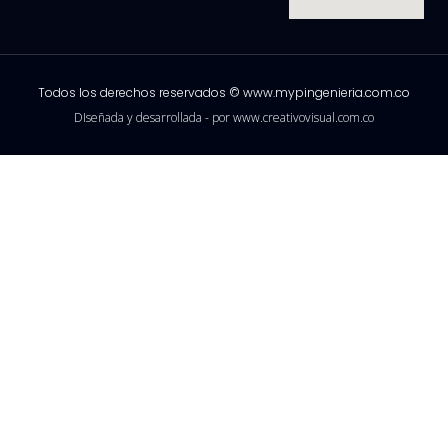
Todos los derechos reservados © www.mypingenieria.com.co
DIseñada y desarrollada - por www.creativovisual.com.co