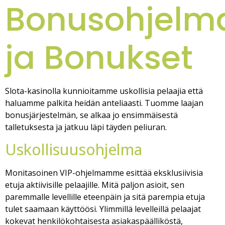
Bonusohjelm
ja Bonukset
Slota-kasinolla kunnioitamme uskollisia pelaajia että
haluamme palkita heidän anteliaasti. Tuomme laajan
bonusjärjestelmän, se alkaa jo ensimmäisestä
talletuksesta ja jatkuu läpi täyden peliuran.
Uskollisuusohjelma
Monitasoinen VIP-ohjelmamme esittää eksklusiivisia
etuja aktiivisille pelaajille. Mitä paljon asioit, sen
paremmalle levellille eteenpäin ja sitä parempia etuja
tulet saamaan käyttöösi. Ylimmillä levelleillä pelaajat
kokevat henkilökohtaisesta asiakaspäälliköstä,