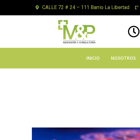
CALLE 72 # 24 – 111 Barrio La Libertad
INICIO
NOSOTROS
Spiel Slotmasch
hervorragende
denkwürdige 