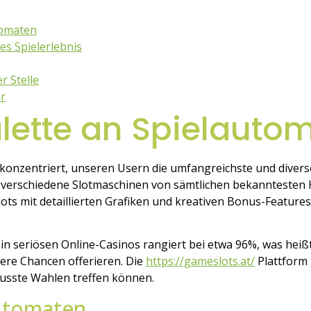
tomaten
es Spielerlebnis
r Stelle
er
lette an Spielauto
auf konzentriert, unseren Usern die umfangreichste und div
0 verschiedene Slotmaschinen von sämtlichen bekanntesten H
ts mit detaillierten Grafiken und kreativen Bonus-Features 
 in seriösen Online-Casinos rangiert bei etwa 96%, was heiß
gere Chancen offerieren. Die
https://gameslots.at/
Plattform 
wusste Wahlen treffen können.
automaten