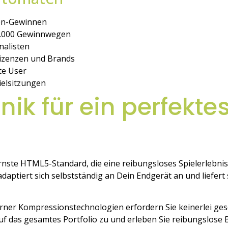
nen-Gewinnen
0.000 Gewinnwegen
nalisten
izenzen und Brands
ite User
ielsitzungen
hnik für ein perfekt
nste HTML5-Standard, die eine reibungsloses Spielerlebnis
adaptiert sich selbstständig an Dein Endgerät an und liefert
erner Kompressionstechnologien erfordern Sie keinerlei ges
f das gesamtes Portfolio zu und erleben Sie reibungslose 