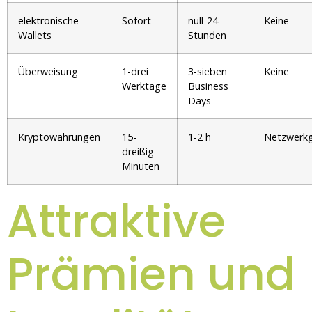
elektronische-
Sofort
null-24
Keine
Wallets
Stunden
Überweisung
1-drei
3-sieben
Keine
Werktage
Business
Days
Kryptowährungen
15-
1-2 h
Netzwerk
dreißig
Minuten
Attraktive
Prämien und