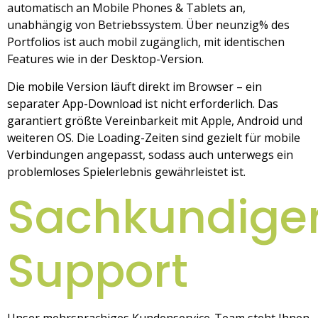
automatisch an Mobile Phones & Tablets an,
unabhängig von Betriebssystem. Über neunzig% des
Portfolios ist auch mobil zugänglich, mit identischen
Features wie in der Desktop-Version.
Die mobile Version läuft direkt im Browser – ein
separater App-Download ist nicht erforderlich. Das
garantiert größte Vereinbarkeit mit Apple, Android und
weiteren OS. Die Loading-Zeiten sind gezielt für mobile
Verbindungen angepasst, sodass auch unterwegs ein
problemloses Spielerlebnis gewährleistet ist.
Sachkundige
Support