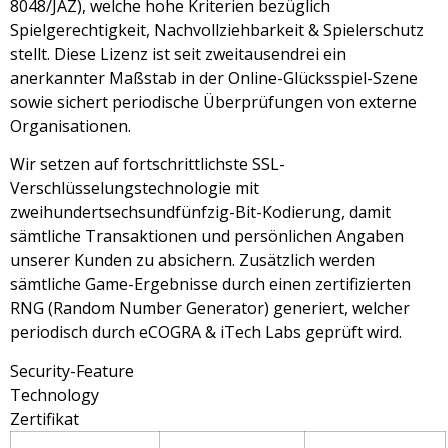
8048/JAZ), welche hohe Kriterien bezüglich
Spielgerechtigkeit, Nachvollziehbarkeit & Spielerschutz
stellt. Diese Lizenz ist seit zweitausendrei ein
anerkannter Maßstab in der Online-Glücksspiel-Szene
sowie sichert periodische Überprüfungen von externe
Organisationen.
Wir setzen auf fortschrittlichste SSL-
Verschlüsselungstechnologie mit
zweihundertsechsundfünfzig-Bit-Kodierung, damit
sämtliche Transaktionen und persönlichen Angaben
unserer Kunden zu absichern. Zusätzlich werden
sämtliche Game-Ergebnisse durch einen zertifizierten
RNG (Random Number Generator) generiert, welcher
periodisch durch eCOGRA & iTech Labs geprüft wird.
Security-Feature
Technology
Zertifikat