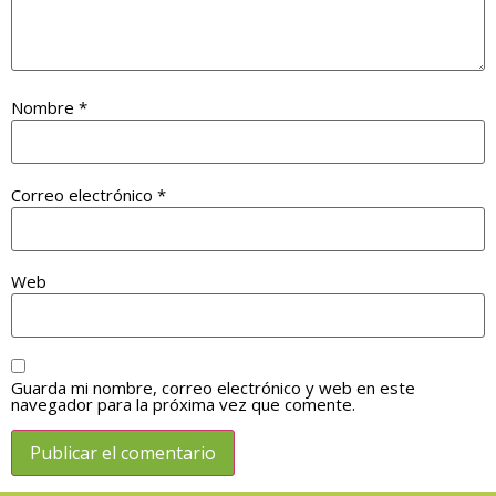
Nombre
*
Correo electrónico
*
Web
Guarda mi nombre, correo electrónico y web en este
navegador para la próxima vez que comente.