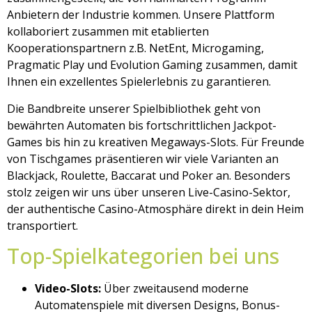
Anbietern der Industrie kommen. Unsere Plattform
kollaboriert zusammen mit etablierten
Kooperationspartnern z.B. NetEnt, Microgaming,
Pragmatic Play und Evolution Gaming zusammen, damit
Ihnen ein exzellentes Spielerlebnis zu garantieren.
Die Bandbreite unserer Spielbibliothek geht von
bewährten Automaten bis fortschrittlichen Jackpot-
Games bis hin zu kreativen Megaways-Slots. Für Freunde
von Tischgames präsentieren wir viele Varianten an
Blackjack, Roulette, Baccarat und Poker an. Besonders
stolz zeigen wir uns über unseren Live-Casino-Sektor,
der authentische Casino-Atmosphäre direkt in dein Heim
transportiert.
Top-Spielkategorien bei uns
Video-Slots:
Über zweitausend moderne
Automatenspiele mit diversen Designs, Bonus-