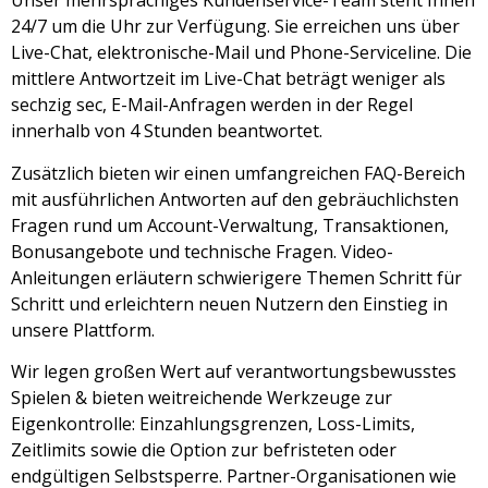
Unser mehrsprachiges Kundenservice-Team steht Ihnen
24/7 um die Uhr zur Verfügung. Sie erreichen uns über
Live-Chat, elektronische-Mail und Phone-Serviceline. Die
mittlere Antwortzeit im Live-Chat beträgt weniger als
sechzig sec, E-Mail-Anfragen werden in der Regel
innerhalb von 4 Stunden beantwortet.
Zusätzlich bieten wir einen umfangreichen FAQ-Bereich
mit ausführlichen Antworten auf den gebräuchlichsten
Fragen rund um Account-Verwaltung, Transaktionen,
Bonusangebote und technische Fragen. Video-
Anleitungen erläutern schwierigere Themen Schritt für
Schritt und erleichtern neuen Nutzern den Einstieg in
unsere Plattform.
Wir legen großen Wert auf verantwortungsbewusstes
Spielen & bieten weitreichende Werkzeuge zur
Eigenkontrolle: Einzahlungsgrenzen, Loss-Limits,
Zeitlimits sowie die Option zur befristeten oder
endgültigen Selbstsperre. Partner-Organisationen wie