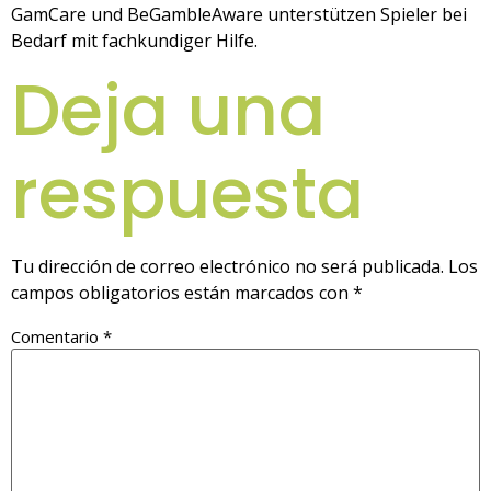
GamCare und BeGambleAware unterstützen Spieler bei
Bedarf mit fachkundiger Hilfe.
Deja una
respuesta
Tu dirección de correo electrónico no será publicada.
Los
campos obligatorios están marcados con
*
Comentario
*