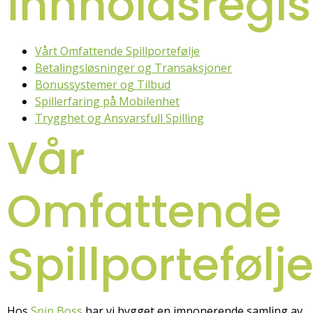
Innholdsregis
Vårt Omfattende Spillportefølje
Betalingsløsninger og Transaksjoner
Bonussystemer og Tilbud
Spillerfaring på Mobilenhet
Trygghet og Ansvarsfull Spilling
Vår
Omfattende
Spillportefølj
Hos
Spin Boss
har vi bygget en imponerende samling av