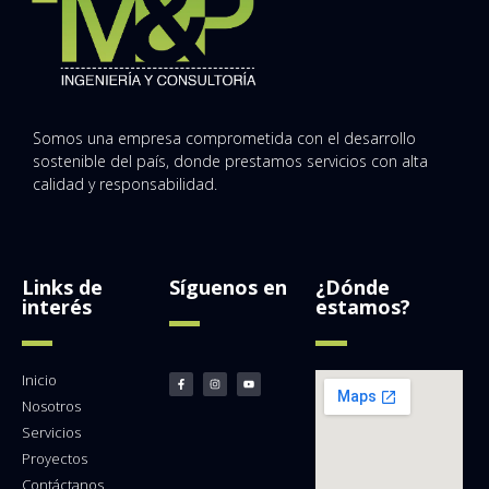
Somos una empresa comprometida con el desarrollo
sostenible del país, donde prestamos servicios con alta
calidad y responsabilidad.
Links de
Síguenos en
¿Dónde
interés
estamos?
Inicio
Nosotros
Servicios
Proyectos
Contáctanos