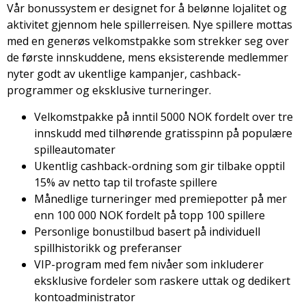
Vår bonussystem er designet for å belønne lojalitet og
aktivitet gjennom hele spillerreisen. Nye spillere mottas
med en generøs velkomstpakke som strekker seg over
de første innskuddene, mens eksisterende medlemmer
nyter godt av ukentlige kampanjer, cashback-
programmer og eksklusive turneringer.
Velkomstpakke på inntil 5000 NOK fordelt over tre
innskudd med tilhørende gratisspinn på populære
spilleautomater
Ukentlig cashback-ordning som gir tilbake opptil
15% av netto tap til trofaste spillere
Månedlige turneringer med premiepotter på mer
enn 100 000 NOK fordelt på topp 100 spillere
Personlige bonustilbud basert på individuell
spillhistorikk og preferanser
VIP-program med fem nivåer som inkluderer
eksklusive fordeler som raskere uttak og dedikert
kontoadministrator