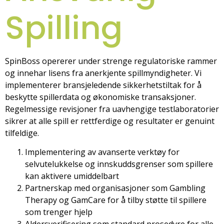
Spilling
SpinBoss opererer under strenge regulatoriske rammer
og innehar lisens fra anerkjente spillmyndigheter. Vi
implementerer bransjeledende sikkerhetstiltak for å
beskytte spillerdata og økonomiske transaksjoner.
Regelmessige revisjoner fra uavhengige testlaboratorier
sikrer at alle spill er rettferdige og resultater er genuint
tilfeldige.
Implementering av avanserte verktøy for
selvutelukkelse og innskuddsgrenser som spillere
kan aktivere umiddelbart
Partnerskap med organisasjoner som Gambling
Therapy og GamCare for å tilby støtte til spillere
som trenger hjelp