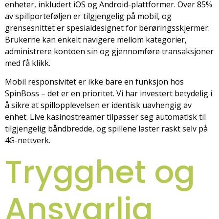
enheter, inkludert iOS og Android-plattformer. Over 85%
av spillporteføljen er tilgjengelig på mobil, og
grensesnittet er spesialdesignet for berøringsskjermer.
Brukerne kan enkelt navigere mellom kategorier,
administrere kontoen sin og gjennomføre transaksjoner
med få klikk.
Mobil responsivitet er ikke bare en funksjon hos
SpinBoss – det er en prioritet. Vi har investert betydelig i
å sikre at spillopplevelsen er identisk uavhengig av
enhet. Live kasinostreamer tilpasser seg automatisk til
tilgjengelig båndbredde, og spillene laster raskt selv på
4G-nettverk.
Trygghet og
Ansvarlig