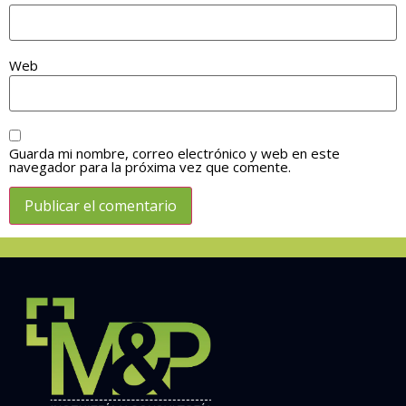
Web
Guarda mi nombre, correo electrónico y web en este
navegador para la próxima vez que comente.