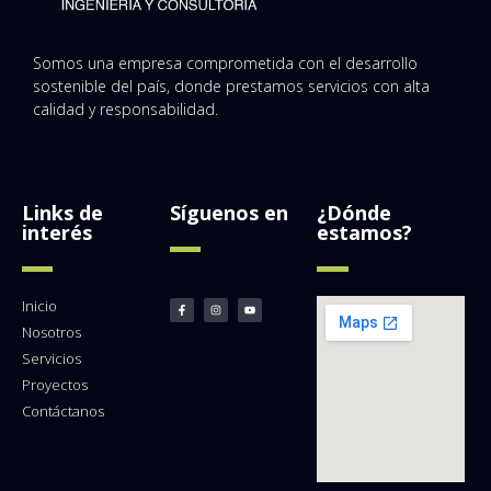
Somos una empresa comprometida con el desarrollo
sostenible del país, donde prestamos servicios con alta
calidad y responsabilidad.
Links de
Síguenos en
¿Dónde
interés
estamos?
Inicio
Nosotros
Servicios
Proyectos
Contáctanos