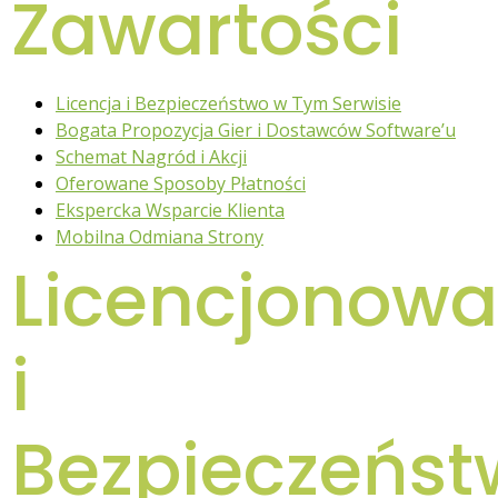
Zawartości
Licencja i Bezpieczeństwo w Tym Serwisie
Bogata Propozycja Gier i Dostawców Software’u
Schemat Nagród i Akcji
Oferowane Sposoby Płatności
Ekspercka Wsparcie Klienta
Mobilna Odmiana Strony
Licencjonowa
i
Bezpieczeńst