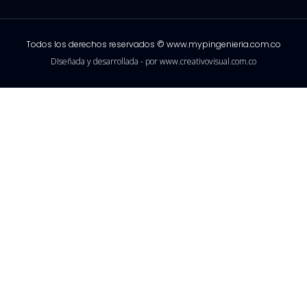
Todos los derechos reservados © www.mypingenieria.com.co
DIseñada y desarrollada - por www.creativovisual.com.co