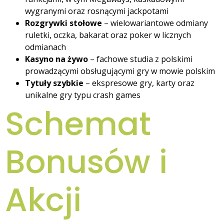
wygranymi oraz rosnącymi jackpotami
Rozgrywki stołowe
– wielowariantowe odmiany
ruletki, oczka, bakarat oraz poker w licznych
odmianach
Kasyno na żywo
– fachowe studia z polskimi
prowadzącymi obsługującymi gry w mowie polskim
Tytuły szybkie
– ekspresowe gry, karty oraz
unikalne gry typu crash games
Schemat
Bonusów i
Akcji