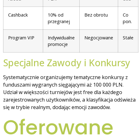
Cashback
10% od
Bez obrotu
Co
przegranej
pon.
Program VIP
Indywidualne
Negocjowane
Stałe
promocje
Specjalne Zawody i Konkursy
Systematycznie organizujemy tematyczne konkursy z
funduszami wygranych sięgającymi aż 100 000 PLN.
Udział w większości turniejów jest free dla każdego
zarejestrowanych użytkowników, a klasyfikacja odświeża
się w trybie realnym, dodając emocji zawodów.
Oferowane