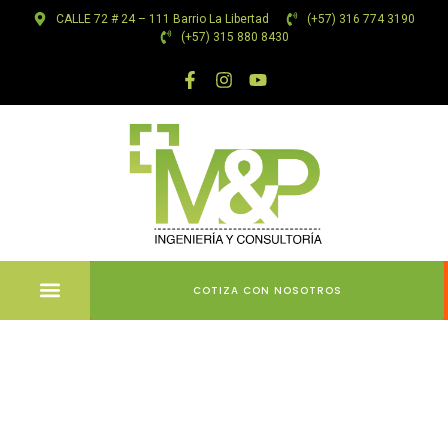
CALLE 72 # 24 – 111 Barrio La Libertad
(+57) 316 774 3190
(+57) 315 880 8430
COTIZA CON NOSOTROS
SpinBoss
Platforma –