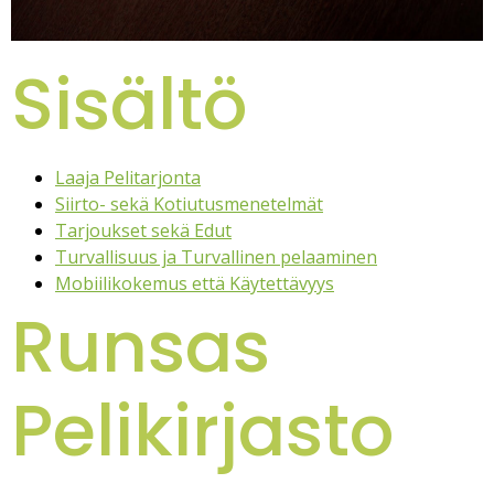
Sisältö
Laaja Pelitarjonta
Siirto- sekä Kotiutusmenetelmät
Tarjoukset sekä Edut
Turvallisuus ja Turvallinen pelaaminen
Mobiilikokemus että Käytettävyys
Runsas
Pelikirjasto