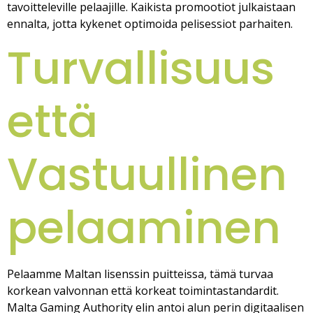
tavoitteleville pelaajille. Kaikista promootiot julkaistaan
ennalta, jotta kykenet optimoida pelisessiot parhaiten.
Turvallisuus
että
Vastuullinen
pelaaminen
Pelaamme Maltan lisenssin puitteissa, tämä turvaa
korkean valvonnan että korkeat toimintastandardit.
Malta Gaming Authority elin antoi alun perin digitaalisen