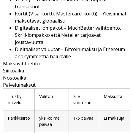
transaktiot
Kortit (Visa-kortti, Mastercard-kortti) – Yleisimmät
maksutavat globaalisti
Digitaaliset lompakot – MuchBetter vaihtoehto,
Skrill-lompakko että Neteller tarjoavat
joustavuutta
Digitaaliset valuutat – Bitcoin-maksu ja Ethereum
anonymiteettia haluaville
Maksuvihtoehto
Siirtoaika
Nostoaika
Palvelumaksut
Trustly-
Välitön
alle
Maksutta
palvelu
vuorokausi
Pankkisiirto
yksi-kolme
1-5 päivää
Ei maksuja
päivää