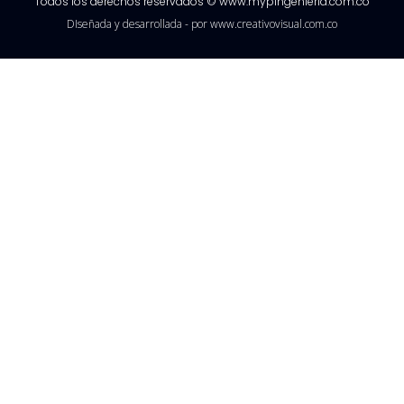
Todos los derechos reservados © www.mypingenieria.com.co
DIseñada y desarrollada - por www.creativovisual.com.co