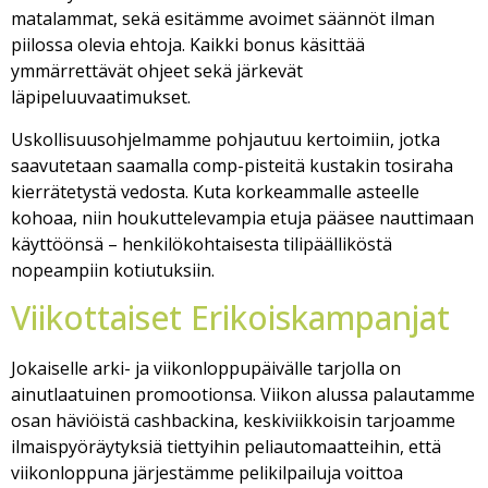
matalammat, sekä esitämme avoimet säännöt ilman
piilossa olevia ehtoja. Kaikki bonus käsittää
ymmärrettävät ohjeet sekä järkevät
läpipeluuvaatimukset.
Uskollisuusohjelmamme pohjautuu kertoimiin, jotka
saavutetaan saamalla comp-pisteitä kustakin tosiraha
kierrätetystä vedosta. Kuta korkeammalle asteelle
kohoaa, niin houkuttelevampia etuja pääsee nauttimaan
käyttöönsä – henkilökohtaisesta tilipäälliköstä
nopeampiin kotiutuksiin.
Viikottaiset Erikoiskampanjat
Jokaiselle arki- ja viikonloppupäivälle tarjolla on
ainutlaatuinen promootionsa. Viikon alussa palautamme
osan häviöistä cashbackina, keskiviikkoisin tarjoamme
ilmaispyöräytyksiä tiettyihin peliautomaatteihin, että
viikonloppuna järjestämme pelikilpailuja voittoa