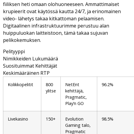
fiiliksen heti omaan olohuoneeseen. Ammattimaiset
krupieerit ovat käytössä kautta 24/7, ja erinomainen
video- lähetys takaa kitkattoman pelaamisen.
Digitaalinen infrastruktuurimme perustuu alan
huippuluokan laitteistoon, tämä takaa sujuvan
pelikokemuksen.
Pelityyppi
Nimikkeiden Lukumäärä
Suosituimmat Kehittäjät
Keskimääräinen RTP
Kolikkopelitit
800
NetEnt
96.2%
ylitse
kehittäjä,
Pragmatic,
Play’n GO
Livekasino
150+
Evolution
98.5%
Gaming talo,
Pragmatic