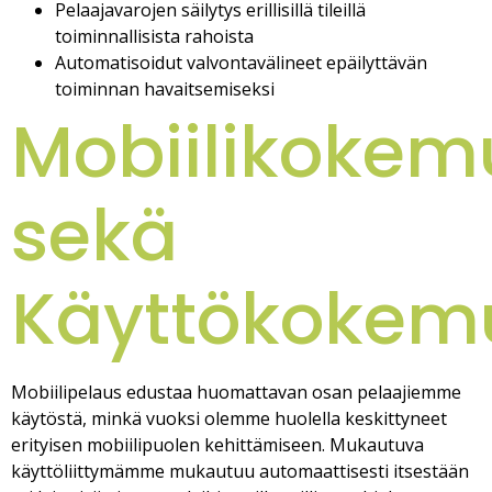
Pelaajavarojen säilytys erillisillä tileillä
toiminnallisista rahoista
Automatisoidut valvontavälineet epäilyttävän
toiminnan havaitsemiseksi
Mobiilikokem
sekä
Käyttökokem
Mobiilipelaus edustaa huomattavan osan pelaajiemme
käytöstä, minkä vuoksi olemme huolella keskittyneet
erityisen mobiilipuolen kehittämiseen. Mukautuva
käyttöliittymämme mukautuu automaattisesti itsestään