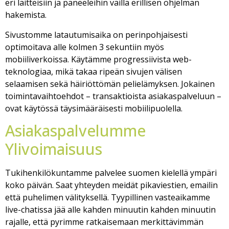
eri laitteisiin ja paneeleihin vailla erillisen ohjelman
hakemista.
Sivustomme latautumisaika on perinpohjaisesti
optimoitava alle kolmen 3 sekuntiin myös
mobiiliverkoissa. Käytämme progressiivista web-
teknologiaa, mikä takaa ripeän sivujen välisen
selaamisen sekä häiriöttömän pelielämyksen. Jokainen
toimintavaihtoehdot – transaktioista asiakaspalveluun –
ovat käytössä täysimääräisesti mobiilipuolella.
Asiakaspalvelumme
Ylivoimaisuus
Tukihenkilökuntamme palvelee suomen kielellä ympäri
koko päivän. Saat yhteyden meidät pikaviestien, emailin
että puhelimen välityksellä. Tyypillinen vasteaikamme
live-chatissa jää alle kahden minuutin kahden minuutin
rajalle, että pyrimme ratkaisemaan merkittävimmän