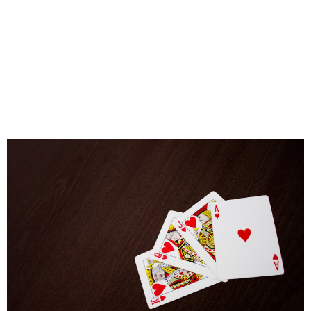
Oppaasi
Kasinokokem