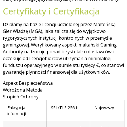
Certyfikaty i Certyfikacja
Działamy na bazie licencji udzielonej przez Malteńską
Gier Władzę (MGA), jaka zalicza się do wyjątkowo
rygorystycznych instytucji kontrolnych w przemyśle
gamingowej. Weryfikowany aspekt: maltański Gaming
Authority nadzoruje ponad trzystukilku dostawców i
oczekuje od licencjobiorców utrzymania minimalnej
funduszu operacyjnego w sumie stu tysięcy €, co stanowi
gwarancję płynności finansowej dla użytkowników.
Aspekt Bezpieczeństwa
Wdrożona Metoda
Stopień Ochrony
Enkrypcja
SSL/TLS 256-bit
Najwyższy
informacji