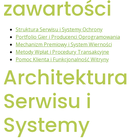
zawartości
Struktura Serwisu i Systemy Ochrony
Portfolio Gier i Producenci Oprogramowania
Mechanizm Premiowy i System Wierności
Metody Wpłat i Procedury Transakcyjne
Pomoc Klienta i Funkcjonalność Witryny
Architektura
Serwisu i
Systemy