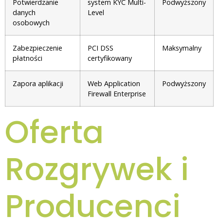
Potwierdzanie
system KYC Multi-
Podwyższony
danych
Level
osobowych
Zabezpieczenie
PCI DSS
Maksymalny
płatności
certyfikowany
Zapora aplikacji
Web Application
Podwyższony
Firewall Enterprise
Oferta
Rozgrywek i
Producenci