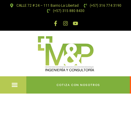
CALLE 72 # 24 – 111 Barrio La Libertad
(+57) 316 774 3190
(+57) 315 880 8430
COTIZA CON NOSOTROS
SpinHub
Kasyno –