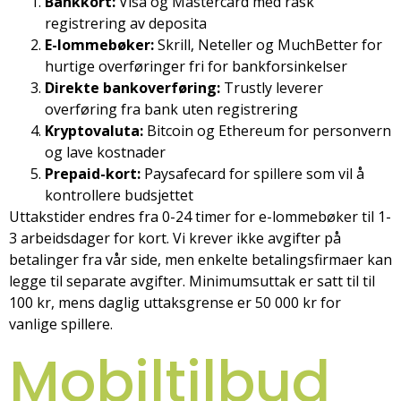
Bankkort:
Visa og Mastercard med rask
registrering av deposita
E-lommebøker:
Skrill, Neteller og MuchBetter for
hurtige overføringer fri for bankforsinkelser
Direkte bankoverføring:
Trustly leverer
overføring fra bank uten registrering
Kryptovaluta:
Bitcoin og Ethereum for personvern
og lave kostnader
Prepaid-kort:
Paysafecard for spillere som vil å
kontrollere budsjettet
Uttakstider endres fra 0-24 timer for e-lommebøker til 1-
3 arbeidsdager for kort. Vi krever ikke avgifter på
betalinger fra vår side, men enkelte betalingsfirmaer kan
legge til separate avgifter. Minimumsuttak er satt til til
100 kr, mens daglig uttaksgrense er 50 000 kr for
vanlige spillere.
Mobiltilbud