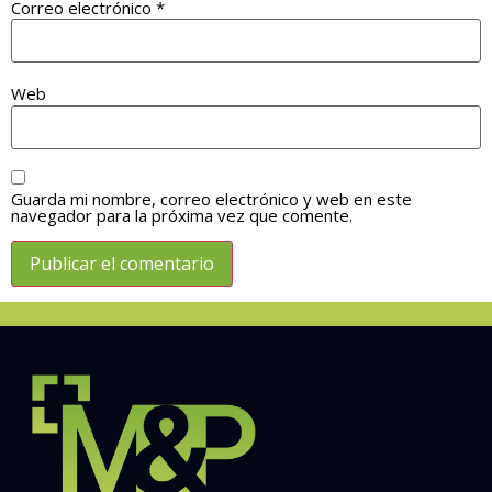
Correo electrónico
*
Web
Guarda mi nombre, correo electrónico y web en este
navegador para la próxima vez que comente.