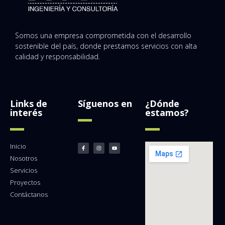
Somos una empresa comprometida con el desarrollo
sostenible del país, donde prestamos servicios con alta
calidad y responsabilidad.
Links de
Síguenos en
¿Dónde
interés
estamos?
Inicio
Nosotros
Servicios
Proyectos
Contáctanos