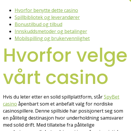
Hvorfor benytte dette casino
Spillbibliotek og leverandører
Bonustilbud og tilbud
Innskuddsmetoder og betalinger
Mobilspilling og brukervennlighet
Hvorfor velge
vårt casino
Hvis du leter etter en solid spillplattform, står
SpyBet
casino
åpenbart som et anbefalt valg for nordiske
casinospillere. Denne spillside har posisjonert seg som
en pålitelig destinasjon hvor underholdning samsvarer
med solid drift. Med tillatelse fra pålitelige