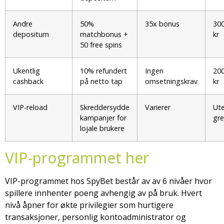
Andre
50%
35x bonus
30
depositum
matchbonus +
kr
50 free spins
Ukentlig
10% refundert
Ingen
20
cashback
på netto tap
omsetningskrav
kr
VIP-reload
Skreddersydde
Varierer
Ut
kampanjer for
gr
lojale brukere
VIP-programmet her
VIP-programmet hos SpyBet består av av 6 nivåer hvor
spillere innhenter poeng avhengig av på bruk. Hvert
nivå åpner for økte privilegier som hurtigere
transaksjoner, personlig kontoadministrator og