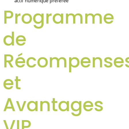
actif numérique préférée
Programme
de
Récompense
et
Avantages
VIP