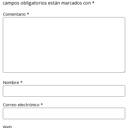
campos obligatorios están marcados con
*
Comentario
*
Nombre
*
Correo electrónico
*
Web