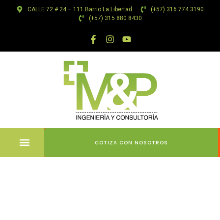
CALLE 72 # 24 – 111 Barrio La Libertad
(+57) 316 774 3190
(+57) 315 880 8430
COTIZA CON NOSOTROS
Stake
Casino : La