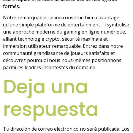
formés.
Notre remarquable casino constitue bien davantage
qu’une simple plateforme de entertainment : il symbolise
une approche moderne du gaming en ligne numérique,
alliant technologie crypto, sécurité maximale et
immersion utilisateur remarquable. Entrez dans notre
communauté grandissante de joueurs satisfaits et
découvrez pourquoi nous nous-mêmes positionnons
parmi les leaders incontestés du domaine.
Deja una
respuesta
Tu dirección de correo electrónico no será publicada.
Los