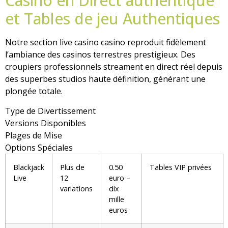
Casino en Direct authentique
et Tables de jeu Authentiques
Notre section live casino casino reproduit fidèlement
l’ambiance des casinos terrestres prestigieux. Des
croupiers professionnels streament en direct réel depuis
des superbes studios haute définition, générant une
plongée totale.
Type de Divertissement
Versions Disponibles
Plages de Mise
Options Spéciales
Blackjack
Plus de
0.50
Tables VIP privées
Live
12
euro –
variations
dix
mille
euros