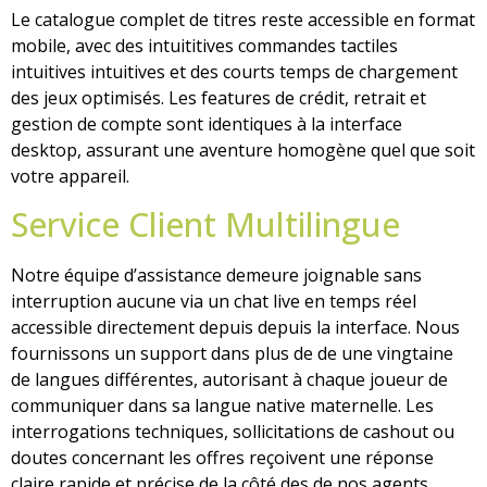
Le catalogue complet de titres reste accessible en format
mobile, avec des intuititives commandes tactiles
intuitives intuitives et des courts temps de chargement
des jeux optimisés. Les features de crédit, retrait et
gestion de compte sont identiques à la interface
desktop, assurant une aventure homogène quel que soit
votre appareil.
Service Client Multilingue
Notre équipe d’assistance demeure joignable sans
interruption aucune via un chat live en temps réel
accessible directement depuis depuis la interface. Nous
fournissons un support dans plus de de une vingtaine
de langues différentes, autorisant à chaque joueur de
communiquer dans sa langue native maternelle. Les
interrogations techniques, sollicitations de cashout ou
doutes concernant les offres reçoivent une réponse
claire rapide et précise de la côté des de nos agents