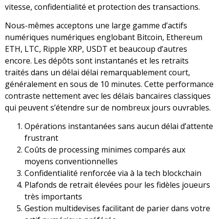
vitesse, confidentialité et protection des transactions.
Nous-mêmes acceptons une large gamme d’actifs
numériques numériques englobant Bitcoin, Ethereum
ETH, LTC, Ripple XRP, USDT et beaucoup d’autres
encore. Les dépôts sont instantanés et les retraits
traités dans un délai délai remarquablement court,
généralement en sous de 10 minutes. Cette performance
contraste nettement avec les délais bancaires classiques
qui peuvent s’étendre sur de nombreux jours ouvrables.
Opérations instantanées sans aucun délai d’attente
frustrant
Coûts de processing minimes comparés aux
moyens conventionnelles
Confidentialité renforcée via à la tech blockchain
Plafonds de retrait élevées pour les fidèles joueurs
très importants
Gestion multidevises facilitant de parier dans votre