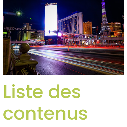
Liste des
contenus