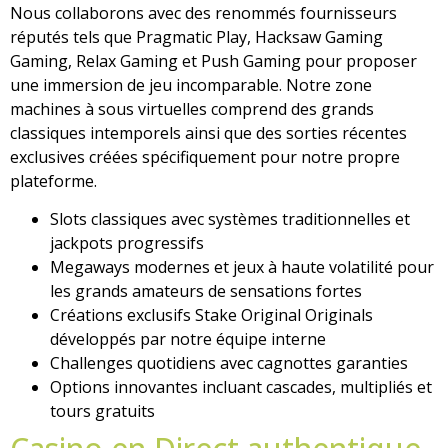
Nous collaborons avec des renommés fournisseurs
réputés tels que Pragmatic Play, Hacksaw Gaming
Gaming, Relax Gaming et Push Gaming pour proposer
une immersion de jeu incomparable. Notre zone
machines à sous virtuelles comprend des grands
classiques intemporels ainsi que des sorties récentes
exclusives créées spécifiquement pour notre propre
plateforme.
Slots classiques avec systèmes traditionnelles et
jackpots progressifs
Megaways modernes et jeux à haute volatilité pour
les grands amateurs de sensations fortes
Créations exclusifs Stake Original Originals
développés par notre équipe interne
Challenges quotidiens avec cagnottes garanties
Options innovantes incluant cascades, multipliés et
tours gratuits