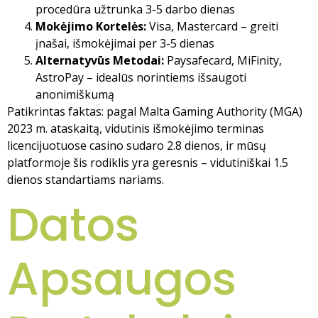
procedūra užtrunka 3-5 darbo dienas
Mokėjimo Kortelės:
Visa, Mastercard – greiti
įnašai, išmokėjimai per 3-5 dienas
Alternatyvūs Metodai:
Paysafecard, MiFinity,
AstroPay – idealūs norintiems išsaugoti
anonimiškumą
Patikrintas faktas: pagal Malta Gaming Authority (MGA)
2023 m. ataskaitą, vidutinis išmokėjimo terminas
licencijuotuose casino sudaro 2.8 dienos, ir mūsų
platformoje šis rodiklis yra geresnis – vidutiniškai 1.5
dienos standartiams nariams.
Datos
Apsaugos