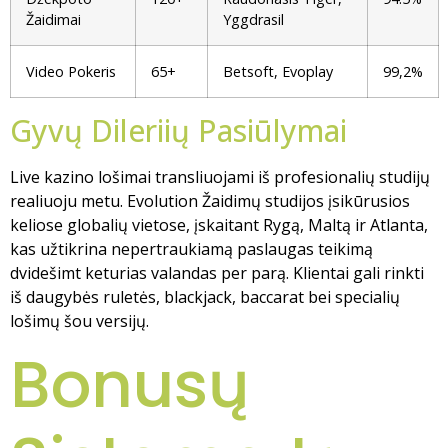
Žaidimai
Yggdrasil
Video Pokeris
65+
Betsoft, Evoplay
99,2%
Gyvų Dileriių Pasiūlymai
Live kazino lošimai transliuojami iš profesionalių studijų
realiuoju metu. Evolution Žaidimų studijos įsikūrusios
keliose globalių vietose, įskaitant Rygą, Maltą ir Atlanta,
kas užtikrina nepertraukiamą paslaugas teikimą
dvidešimt keturias valandas per parą. Klientai gali rinkti
iš daugybės ruletės, blackjack, baccarat bei specialių
lošimų šou versijų.
Bonusų