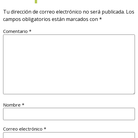
Tu dirección de correo electrónico no será publicada.
Los
campos obligatorios están marcados con
*
Comentario
*
Nombre
*
Correo electrónico
*