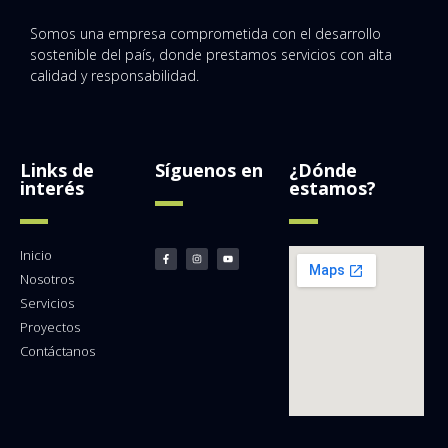
Somos una empresa comprometida con el desarrollo
sostenible del país, donde prestamos servicios con alta
calidad y responsabilidad.
Links de
Síguenos en
¿Dónde
interés
estamos?
Inicio
Nosotros
Servicios
Proyectos
Contáctanos