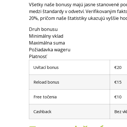
Všetky naše bonusy majú jasne stanovené pod
medzi štandardy v odvetví. Verifikovaným fak
20%, pričom naše štatistiky ukazujú vyššie 
Druh bonusu
Minimálny vklad
Maximálna suma
Požiadavka wageru
Platnosť
Uvítací bonus
€20
Reload bonus
€15
Free točenia
€10
Cashback
Bez vk