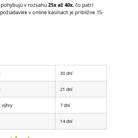
a pohybujú v rozsahu
25x až 40x
, čo patrí
žiadaviek v online kasínach je približne 15-
x
30 dní
x
21 dní
 výhry
7 dní
14 dní