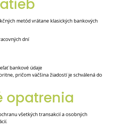
atieb
nsakčných metód vrátane klasických bankových
racovných dní
ieľať bankové údaje
itne, pričom väčšina žiadostí je schválená do
é opatrenia
 ochranu všetkých transakcií a osobných
cií.