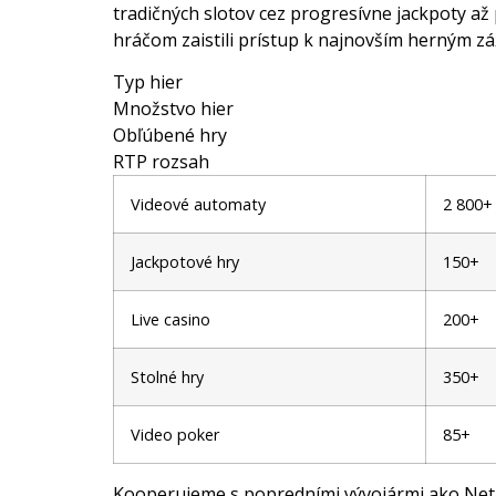
tradičných slotov cez progresívne jackpoty až
hráčom zaistili prístup k najnovším herným zá
Typ hier
Množstvo hier
Obľúbené hry
RTP rozsah
Videové automaty
2 800+
Jackpotové hry
150+
Live casino
200+
Stolné hry
350+
Video poker
85+
Kooperujeme s popredními vývojármi ako NetE