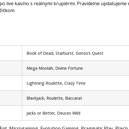
 po live kasíno s reálnymi krupiérmi. Pravidelne updatujeme 
žitkom.
Book of Dead, Starburst, Gonzo’s Quest
Mega Moolah, Divine Fortune
Lightning Roulette, Crazy Time
Blackjack, Roulette, Baccarat
Jacks or Better, Deuces Wild
nt, Microgaming, Evolution Gaming, Pragmatic Play, Play’n