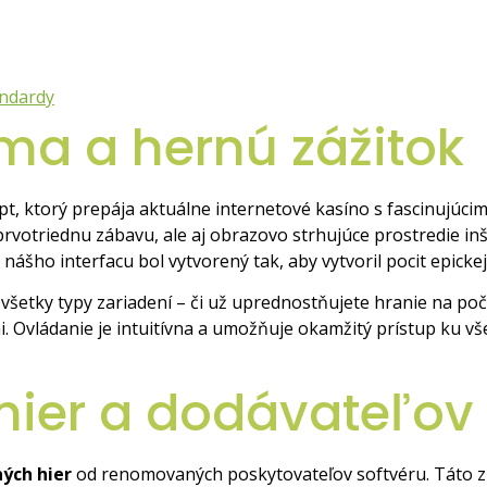
andardy
ma a hernú zážitok
, ktorý prepája aktuálne internetové kasíno s fascinujúci
rvotriednu zábavu, ale aj obrazovo strhujúce prostredie in
ášho interfacu bol vytvorený tak, aby vytvoril pocit epicke
šetky typy zariadení – či už uprednostňujete hranie na počí
ni. Ovládanie je intuitívna a umožňuje okamžitý prístup ku 
hier a dodávateľov
ných hier
od renomovaných poskytovateľov softvéru. Táto zb