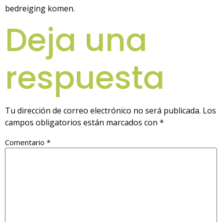
bedreiging komen.
Deja una
respuesta
Tu dirección de correo electrónico no será publicada.
Los
campos obligatorios están marcados con
*
Comentario
*