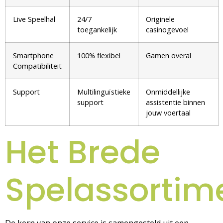
Live Speelhal
24/7
Originele
toegankelijk
casinogevoel
Smartphone
100% flexibel
Gamen overal
Compatibiliteit
Support
Multilinguïstieke
Onmiddellijke
support
assistentie binnen
jouw voertaal
Het Brede
Spelassortim