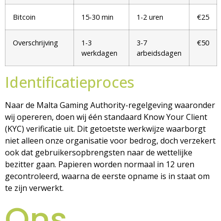
Bitcoin
15-30 min
1-2 uren
€25
Overschrijving
1-3
3-7
€50
werkdagen
arbeidsdagen
Identificatieproces
Naar de Malta Gaming Authority-regelgeving waaronder
wij opereren, doen wij één standaard Know Your Client
(KYC) verificatie uit. Dit getoetste werkwijze waarborgt
niet alleen onze organisatie voor bedrog, doch verzekert
ook dat gebruikersopbrengsten naar de wettelijke
bezitter gaan. Papieren worden normaal in 12 uren
gecontroleerd, waarna de eerste opname is in staat om
te zijn verwerkt.
Ons