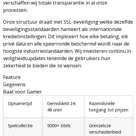
verschaffen wij totale transparantie in al onze
processen.
Onze structuur draait met SSL-beveiliging welke dezelfde
beveiligingsstandaarden hanteert als internationale
kredietinstellingen. Dit impliceert hoe elke betaling, elk
privé data en alle speerronde beschermd wordt naar de
hoogste industriestandaarden. Wij investeren continu in
veiligheidsupdates teneinde de gebruikers hun
zekerheid te bieden die ze wensen.
Feature
Gegevens
Baat voor Gamer
Opnametijd
Gemiddeld 24-
Razendsnelle
48 uren
toegang tot prijzen
Spelcollectie
5000+ titels
Grenzeloze
verscheidenheid