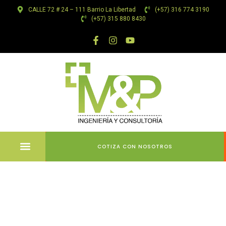
CALLE 72 # 24 – 111 Barrio La Libertad
(+57) 316 774 3190
(+57) 315 880 8430
COTIZA CON NOSOTROS
Tortuga
Casino :