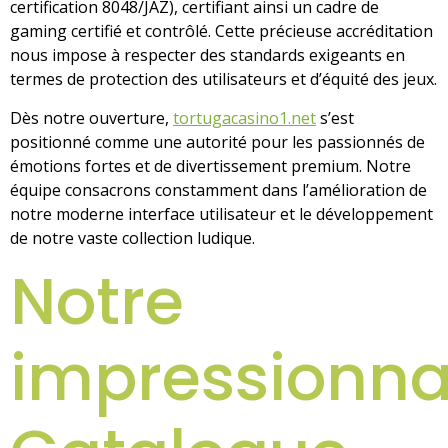
certification 8048/JAZ), certifiant ainsi un cadre de
gaming certifié et contrôlé. Cette précieuse accréditation
nous impose à respecter des standards exigeants en
termes de protection des utilisateurs et d’équité des jeux.
Dès notre ouverture,
tortugacasino1.net
s’est
positionné comme une autorité pour les passionnés de
émotions fortes et de divertissement premium. Notre
équipe consacrons constamment dans l’amélioration de
notre moderne interface utilisateur et le développement
de notre vaste collection ludique.
Notre
impressionna