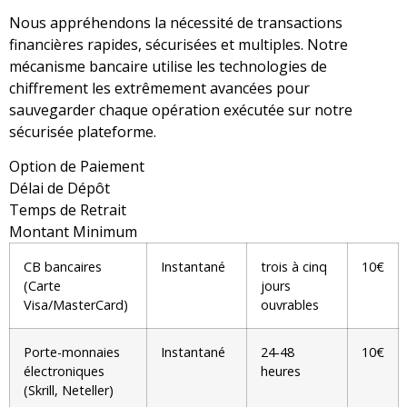
Nous appréhendons la nécessité de transactions
financières rapides, sécurisées et multiples. Notre
mécanisme bancaire utilise les technologies de
chiffrement les extrêmement avancées pour
sauvegarder chaque opération exécutée sur notre
sécurisée plateforme.
Option de Paiement
Délai de Dépôt
Temps de Retrait
Montant Minimum
CB bancaires
Instantané
trois à cinq
10€
(Carte
jours
Visa/MasterCard)
ouvrables
Porte-monnaies
Instantané
24-48
10€
électroniques
heures
(Skrill, Neteller)