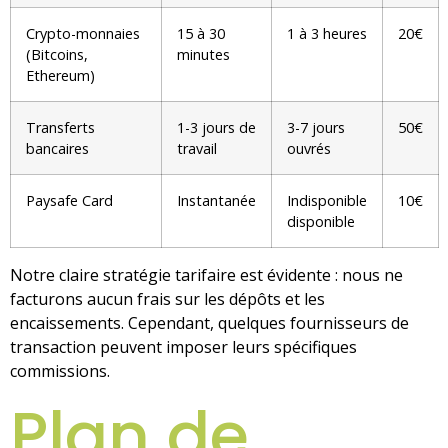
Crypto-monnaies
15 à 30
1 à 3 heures
20€
(Bitcoins,
minutes
Ethereum)
Transferts
1-3 jours de
3-7 jours
50€
bancaires
travail
ouvrés
Paysafe Card
Instantanée
Indisponible
10€
disponible
Notre claire stratégie tarifaire est évidente : nous ne
facturons aucun frais sur les dépôts et les
encaissements. Cependant, quelques fournisseurs de
transaction peuvent imposer leurs spécifiques
commissions.
Plan de