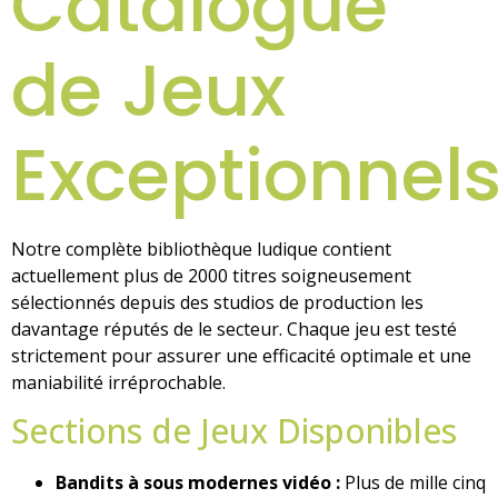
Catalogue
de Jeux
Exceptionnel
Notre complète bibliothèque ludique contient
actuellement plus de 2000 titres soigneusement
sélectionnés depuis des studios de production les
davantage réputés de le secteur. Chaque jeu est testé
strictement pour assurer une efficacité optimale et une
maniabilité irréprochable.
Sections de Jeux Disponibles
Bandits à sous modernes vidéo :
Plus de mille cinq