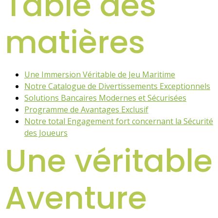
Table des
matières
Une Immersion Véritable de Jeu Maritime
Notre Catalogue de Divertissements Exceptionnels
Solutions Bancaires Modernes et Sécurisées
Programme de Avantages Exclusif
Notre total Engagement fort concernant la Sécurité
des Joueurs
Une véritable
Aventure