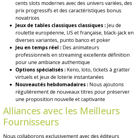
cents slots modernes avec des univers variées, des
prix progressifs et des caractéristiques bonus
novatrices
Jeux de tables classiques classiques :
Jeu de
roulette européenne, US et française, black-jack en
diverses variantes, punto banco et poker
Jeu en temps réel :
Des animateurs
professionnels en streaming excellente définition
pour une ambiance authentique
Options spécialisés :
Keno, loto, tickets à gratter
virtuels et jeux de loterie instantanées
Nouveautés hebdomadaires :
Nous ajoutons
régulièrement de nouveaux titres pour préserver
une proposition nouvelle et captivante
Alliances avec les Meilleurs
Fournisseurs
Nous collaborons exclusivement avec des éditeurs