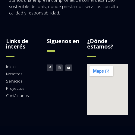
Somos una empresa comprometida con el desarrollo
sostenible del país, donde prestamos servicios con alta
calidad y responsabilidad.
Links de
Síguenos en
¿Dónde
interés
estamos?
Inicio
Nosotros
Servicios
Proyectos
Contáctanos