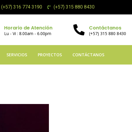
(+57) 316 774 3190
(+57) 315 880 8430
Horario de Atención
Contáctanos
Lu - Vi : 8.00am - 6.00pm
(+57) 315 880 8430
SERVICIOS
PROYECTOS
CONTÁCTANOS
nica – Potpun Vodi
nih Igračkih sadrž