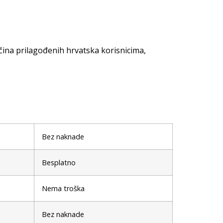
ina prilagođenih hrvatska korisnicima,
Bez naknade
Besplatno
Nema troška
Bez naknade