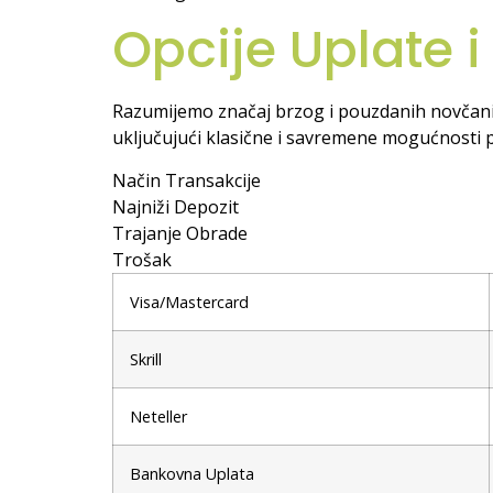
Opcije Uplate i
Razumijemo značaj brzog i pouzdanih novčanih
uključujući klasične i savremene mogućnosti p
Način Transakcije
Najniži Depozit
Trajanje Obrade
Trošak
Visa/Mastercard
Skrill
Neteller
Bankovna Uplata