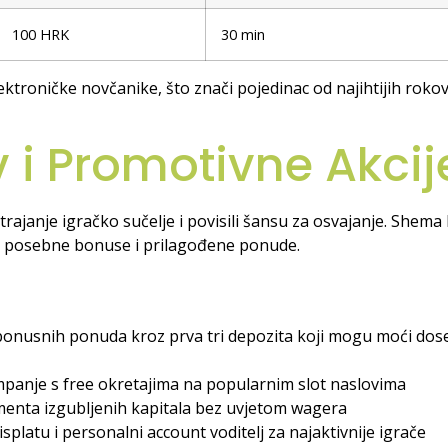
100 HRK
30 min
lektroničke novčanike, što znači pojedinac od najihtijih rokov
 i Promotivne Akcij
 trajanje igračko sučelje i povisili šansu za osvajanje. Shema
, posebne bonuse i prilagođene ponude.
onusnih ponuda kroz prva tri depozita koji mogu moći dose
anje s free okretajima na popularnim slot naslovima
enta izgubljenih kapitala bez uvjetom wagera
splatu i personalni account voditelj za najaktivnije igrače