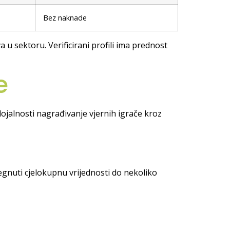
Bez naknade
a u sektoru. Verificirani profili ima prednost
e
 lojalnosti nagrađivanje vjernih igrače kroz
gnuti cjelokupnu vrijednosti do nekoliko