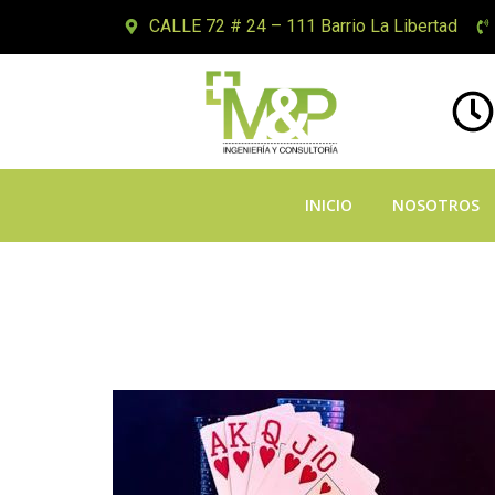
CALLE 72 # 24 – 111 Barrio La Libertad
INICIO
NOSOTROS
Totalni Kockar
Operatera Mrež