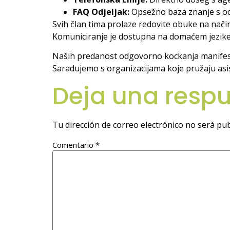
FAQ Odjeljak:
Opsežno baza znanje s od
Svih član tima prolaze redovite obuke na nači
Komuniciranje je dostupna na domaćem jezike, 
Naših predanost odgovorno kockanja manifesti
Saradujemo s organizacijama koje pružaju asi
Deja una resp
Tu dirección de correo electrónico no será pub
Comentario
*