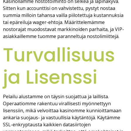
Kasinollamme nostotoiminto on selkeä ja läpinäkyvä.
Sitten kun accounttisi on vahvistettu, pystyt nostaa
summia milloin tahansa vailla piilotettuja kustannuksia
tai epäreiluja wager-ehtoja. Määrittelemämme
nostorajat muodostavat markkinoiden parhaita, ja VIP-
asiakkaillemme tuomme paranneltuja nostolimiittejä.
Turvallisuus
ja Lisenssi
Pelailu alustamme on täysin suojattua ja laillista.
Operaatiomme rakentuu virallisesti myönnettyyn
lisenssiin, mikä velvoittaa kasinomme kunnioittamaan
ankaria suojaus- ja vastuullisia käytäntöjä. Käytämme
SSL-enkryptausta kaikkien datasiirtojen