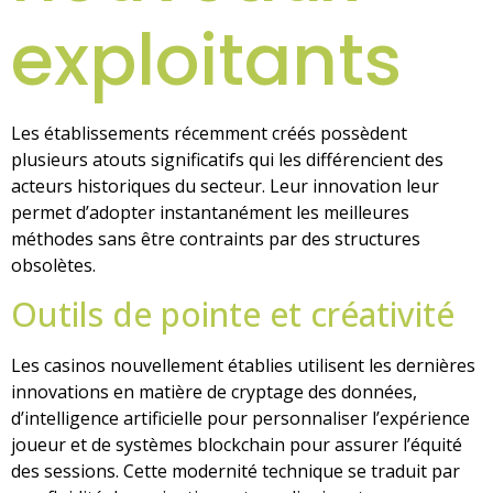
exploitants
Les établissements récemment créés possèdent
plusieurs atouts significatifs qui les différencient des
acteurs historiques du secteur. Leur innovation leur
permet d’adopter instantanément les meilleures
méthodes sans être contraints par des structures
obsolètes.
Outils de pointe et créativité
Les casinos nouvellement établies utilisent les dernières
innovations en matière de cryptage des données,
d’intelligence artificielle pour personnaliser l’expérience
joueur et de systèmes blockchain pour assurer l’équité
des sessions. Cette modernité technique se traduit par