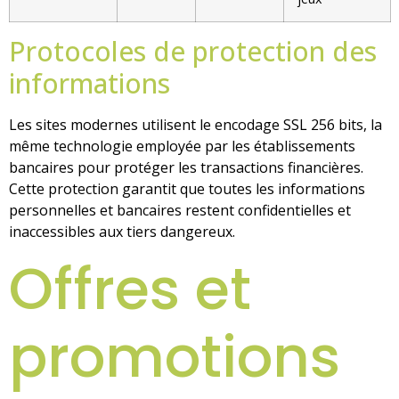
Protocoles de protection des
informations
Les sites modernes utilisent le encodage SSL 256 bits, la
même technologie employée par les établissements
bancaires pour protéger les transactions financières.
Cette protection garantit que toutes les informations
personnelles et bancaires restent confidentielles et
inaccessibles aux tiers dangereux.
Offres et
promotions