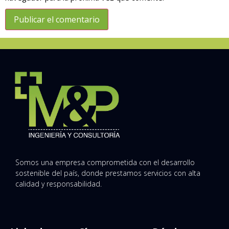
Somos una empresa comprometida con el desarrollo
sostenible del país, donde prestamos servicios con alta
calidad y responsabilidad.