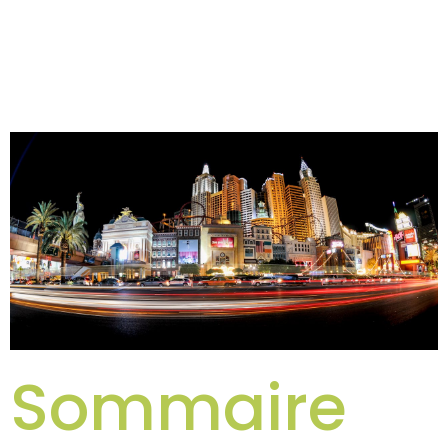
Plateformes
de Jeux
Sommaire