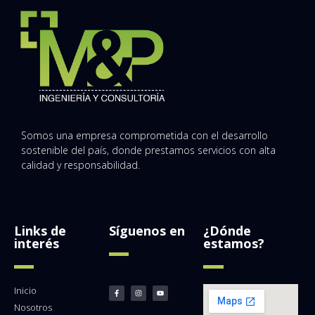
Somos una empresa comprometida con el desarrollo
sostenible del país, donde prestamos servicios con alta
calidad y responsabilidad.
Links de
Síguenos en
¿Dónde
interés
estamos?
Inicio
Nosotros