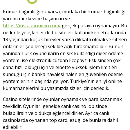
Kumar bağımlılığınız varsa, mutlaka bir kumar bağımlılığı
yardım merkezine başvurun ve
https://instaanonimo.com/
gerçek parayla oynamayın. Bu
nedenle yetişkinler de bu siteleri kullanırken etraflarında
18 yaşından küçük bireyler varsa dikkatli olmalı ve siteleri
onların erişebileceği şekilde açık bırakmamalıdır. Bunun
yanında Türk oyuncuların en sık kullandığı diğer ödeme
yöntemi ise elektronik cüzdan Ecopayz. Eskisinden çok
daha hızlı olduğu için ve elbette yüksek işlem limitleri
sunduğu için banka havalesi halen en güvenilen ödeme
yöntemlerinin başında geliyor. Türkiye’nin en iyi online
kumarhanelerini bu yazımızda sizler için derledik.
Casino sitelerinde oyunlar oynamak ve para kazanmak
zevklidir. Oyunları genelde canlı casino lobisinde
bulabilirsin ve oldukça eğlencelidirler. Ayrıca canlı
casinolarda oynanan top card, ezugi de bunlara dahil
edilebilir.