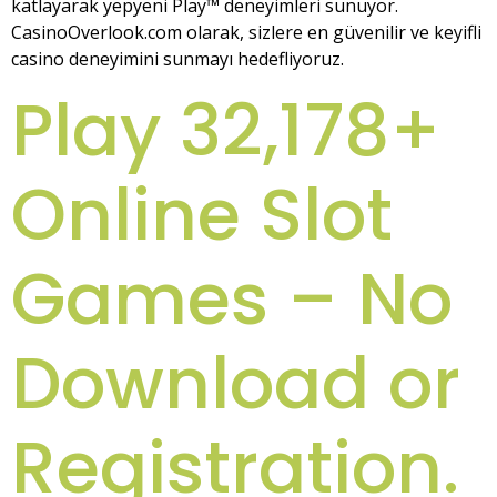
katlayarak yepyeni Play™ deneyimleri sunuyor.
CasinoOverlook.com olarak, sizlere en güvenilir ve keyifli
casino deneyimini sunmayı hedefliyoruz.
Play 32,178+
Online Slot
Games – No
Download or
Registration.