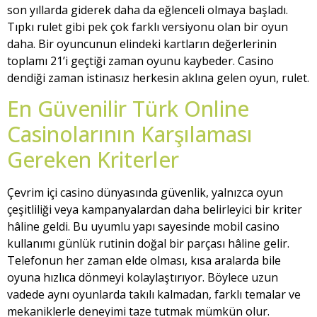
son yıllarda giderek daha da eğlenceli olmaya başladı.
Tıpkı rulet gibi pek çok farklı versiyonu olan bir oyun
daha. Bir oyuncunun elindeki kartların değerlerinin
toplamı 21’i geçtiği zaman oyunu kaybeder. Casino
dendiği zaman istinasız herkesin aklına gelen oyun, rulet.
En Güvenilir Türk Online
Casinolarının Karşılaması
Gereken Kriterler
Çevrim içi casino dünyasında güvenlik, yalnızca oyun
çeşitliliği veya kampanyalardan daha belirleyici bir kriter
hâline geldi. Bu uyumlu yapı sayesinde mobil casino
kullanımı günlük rutinin doğal bir parçası hâline gelir.
Telefonun her zaman elde olması, kısa aralarda bile
oyuna hızlıca dönmeyi kolaylaştırıyor. Böylece uzun
vadede aynı oyunlarda takılı kalmadan, farklı temalar ve
mekaniklerle deneyimi taze tutmak mümkün olur.