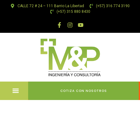
CALLE 72 # 24 – 111 Barrio La Libertad
(+57) 316 774 3190
(+57) 315 880 8430
COTIZA CON NOSOTROS
Varno in
Zanesljivo