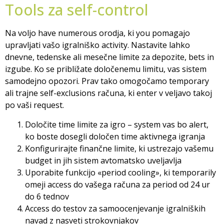
Tools za self-control
Na voljo have numerous orodja, ki you pomagajo
upravljati vašo igralniško activity. Nastavite lahko
dnevne, tedenske ali mesečne limite za depozite, bets in
izgube. Ko se približate določenemu limitu, vas sistem
samodejno opozori. Prav tako omogočamo temporary
ali trajne self-exclusions računa, ki enter v veljavo takoj
po vaši request.
Določite time limite za igro – system vas bo alert,
ko boste dosegli določen time aktivnega igranja
Konfigurirajte finančne limite, ki ustrezajo vašemu
budget in jih sistem avtomatsko uveljavlja
Uporabite funkcijo «period cooling», ki temporarily
omeji access do vašega računa za period od 24 ur
do 6 tednov
Access do testov za samoocenjevanje igralniških
navad z nasveti strokovnjakov