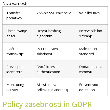
Nivo varnosti
Transfer
256-bit SSL enkripcija
Vojaško nivo
podatkov
Shranjevanje
Bcrypt hashing
Nereverzibilno
gesel
algorithm
šifriranje
Plačilne
PCI DSS Nivo 1
Maksimalni
transakcije
skladnost
standard
Preverjanje
Dvofaktorska
Dodatna plast
identitete
authentication
varnosti
Monitoring
AI sistem za
Preventivno
activity
odkrivanje anomalij
detection
Policy zasebnosti in GDPR