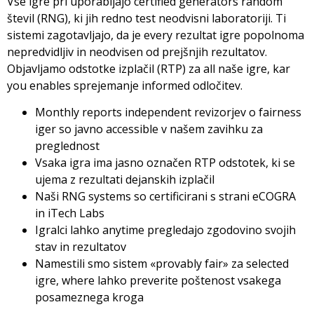
Vse igre pri uporabljajo certified generators random
števil (RNG), ki jih redno test neodvisni laboratoriji. Ti
sistemi zagotavljajo, da je every rezultat igre popolnoma
nepredvidljiv in neodvisen od prejšnjih rezultatov.
Objavljamo odstotke izplačil (RTP) za all naše igre, kar
you enables sprejemanje informed odločitev.
Monthly reports independent revizorjev o fairness
iger so javno accessible v našem zavihku za
preglednost
Vsaka igra ima jasno označen RTP odstotek, ki se
ujema z rezultati dejanskih izplačil
Naši RNG systems so certificirani s strani eCOGRA
in iTech Labs
Igralci lahko anytime pregledajo zgodovino svojih
stav in rezultatov
Namestili smo sistem «provably fair» za selected
igre, where lahko preverite poštenost vsakega
posameznega kroga