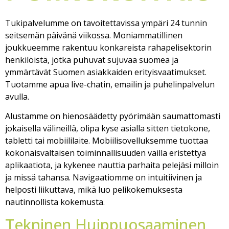
Tukipalvelumme on tavoitettavissa ympäri 24 tunnin
seitsemän päivänä viikossa. Moniammatillinen
joukkueemme rakentuu konkareista rahapelisektorin
henkilöistä, jotka puhuvat sujuvaa suomea ja
ymmärtävät Suomen asiakkaiden erityisvaatimukset.
Tuotamme apua live-chatin, emailin ja puhelinpalvelun
avulla.
Alustamme on hienosäädetty pyörimään saumattomasti
jokaisella välineillä, olipa kyse asialla sitten tietokone,
tabletti tai mobiililaite. Mobiilisovelluksemme tuottaa
kokonaisvaltaisen toiminnallisuuden vailla eristettyä
aplikaatiota, ja kykenee nauttia parhaita pelejäsi milloin
ja missä tahansa. Navigaatiomme on intuitiivinen ja
helposti liikuttava, mikä luo pelikokemuksesta
nautinnollista kokemusta.
Tekninen Huippuosaaminen