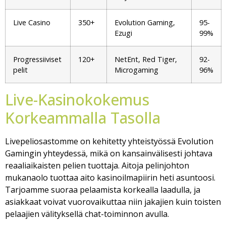
Live Casino
350+
Evolution Gaming,
95-
Ezugi
99%
Progressiiviset
120+
NetEnt, Red Tiger,
92-
pelit
Microgaming
96%
Live-Kasinokokemus
Korkeammalla Tasolla
Livepeliosastomme on kehitetty yhteistyössä Evolution
Gamingin yhteydessä, mikä on kansainvälisesti johtava
reaaliaikaisten pelien tuottaja. Aitoja pelinjohton
mukanaolo tuottaa aito kasinoilmapiirin heti asuntoosi.
Tarjoamme suoraa pelaamista korkealla laadulla, ja
asiakkaat voivat vuorovaikuttaa niin jakajien kuin toisten
pelaajien välityksellä chat-toiminnon avulla.