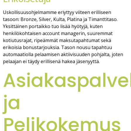
Uskollisuusohjelmamme eriyttyy viiteen erilliseen
tasoon: Bronze, Silver, Kulta, Platina ja Timanttitaso.
Yksittäinen portaikko tuo lisää hyötyjä, kuten
henkilökohtaisen account managerin, suuremmat
kotiutusrajat, ripeämmät maksutapahtumat sekä
erikoisia bonustarjouksia. Tason nousu tapahtuu
automaatiolla pelaamisen aktiivisuuden pohjalta, joten
pelaajan ei täydy erillisenä hakea jäsenyyttä.
Asiakaspalve
ja
Pelikokemus