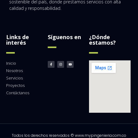
sostenible del país, donde prestamos servicios con alta
calidad y responsabilidad.
Links de
Síguenos en
¿Dónde
interés
estamos?
Inicio
Nosotros
Servicios
Proyectos
Contáctanos
Todos los derechos reservados © www.mypingenieria.com.co