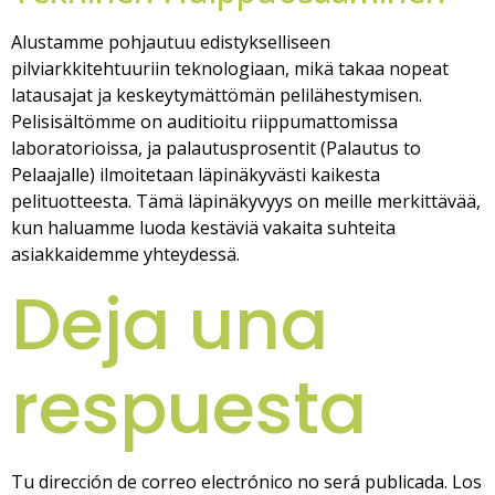
Alustamme pohjautuu edistykselliseen
pilviarkkitehtuuriin teknologiaan, mikä takaa nopeat
latausajat ja keskeytymättömän pelilähestymisen.
Pelisisältömme on auditioitu riippumattomissa
laboratorioissa, ja palautusprosentit (Palautus to
Pelaajalle) ilmoitetaan läpinäkyvästi kaikesta
pelituotteesta. Tämä läpinäkyvyys on meille merkittävää,
kun haluamme luoda kestäviä vakaita suhteita
asiakkaidemme yhteydessä.
Deja una
respuesta
Tu dirección de correo electrónico no será publicada.
Los