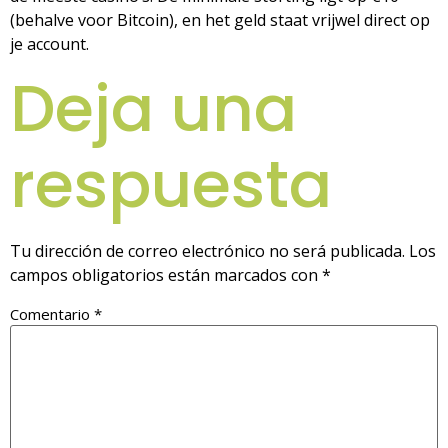
(behalve voor Bitcoin), en het geld staat vrijwel direct op
je account.
Deja una
respuesta
Tu dirección de correo electrónico no será publicada.
Los
campos obligatorios están marcados con
*
Comentario
*