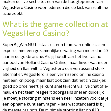
maken de live‑sectie tot een van de hoogtepunten van
VegasHero Casino voor iedereen die de kick van realtime
actie zoekt.
What is the game collection at
VegasHero Casino?
SuperBigWin.NU bestaat uit een team van online casino
experts, met een gezamenlijke ervaring van meer dan 40
jaar in de gokbranche. Als jij houdt van het live casino-
aanbod van Holland Casino Online, maar liever wat meer
vrijheid en flair wilt, is VegasHero een verrassend sterk
alternatief. VegasHero is een verfrissend online casino
met een knipoog, maar laat ook zien dat het z’n zaakjes
goed op orde heeft. Je kunt snel terecht via live chat of e-
mail, en het team reageert doorgaans snel en duidelijk.
Je moet je storting minstens één keer inzetten voordat je
een opname kunt aanvragen – iets wat standaard is bij
de meeste casino’s. De minimale storting ligt op €10