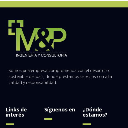
Somos una empresa comprometida con el desarrollo
sostenible del país, donde prestamos servicios con alta
calidad y responsabilidad.
Links de
Síguenos en
¿Dónde
interés
estamos?