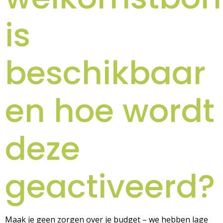
is
beschikbaar
en hoe wordt
deze
geactiveerd?
Maak je geen zorgen over je budget – we hebben lage