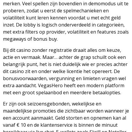
merken. Veel spellen zijn bovendien in demomodus uit te
proberen, zodat u eerst de spelmechanieken en
volatiliteit kunt leren kennen voordat u met echt geld
inzet. De lobby is logisch onderverdeeld in categorieën,
met extra filters op provider, volatiliteit en features zoals
megaways of bonus buy.
Bij dit casino zonder registratie draait alles om keuze,
actie en vermaak. Maar… achter de grap schuilt ook een
belangrijk punt, het is niet duidelijk wie er precies achter
dit casino zit en onder welke licentie het opereert. De
bonusvoorwaarden, vergunning en limieten vragen wel
extra aandacht. VegasHero heeft een modern platform
met een groot spelaanbod en meerdere betaalopties.
Er zijn ook seizoensgebonden, wekelijkse en
maandelijkse promoties die zichtbaar worden wanneer je
een account aanmaakt. Geld storten en opnemen kan al
vanaf € 10 en de klantenservice is binnen de minuut