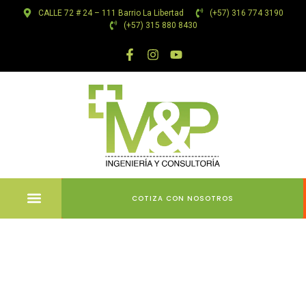
CALLE 72 # 24 – 111 Barrio La Libertad
(+57) 316 774 3190
(+57) 315 880 8430
COTIZA CON NOSOTROS
Vegasino
nettcasino