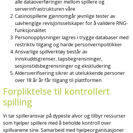
alle dataoverføringer mellom spillere og
serverinfrastrukturen våre
Casinospillene gjennomgår jevnlige tester av
uavhengige revisjonsselskaper for å validere RNG-
funksjonalitet
Personopplysninger lagres i trygge databaser med
restriktiv tilgang og harde personvernpolitikker
Ansvarlige spillverktøy består av
innskuddsgrenser, tapsbegrensninger,
sesjonstidsbegrensninger og ekskludering
Aldersverifisering sikrer at utelukkende personer
over 18 år år får tilgang til plattformen
Forpliktelse til kontrollert
spilling
Vi tar spilleransvar på dypeste alvor og tilbyr ressurser
som hjelper spillere med å beholde kontroll over
spillvanene sine. Samarbeid med hjelpeorganisasjoner