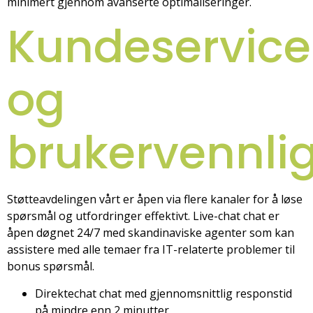
minimert gjennom avanserte optimaliseringer.
Kundeservice
og
brukervennli
Støtteavdelingen vårt er åpen via flere kanaler for å løse
spørsmål og utfordringer effektivt. Live-chat chat er
åpen døgnet 24/7 med skandinaviske agenter som kan
assistere med alle temaer fra IT-relaterte problemer til
bonus spørsmål.
Direktechat chat med gjennomsnittlig responstid
på mindre enn 2 minutter