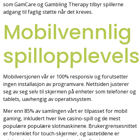
som GamCare og Gambling Therapy tilbyr spillerne
adgang til faglig støtte når det kreves.
Mobilvennlig
spillopplevel
Mobilversjonen vår er 100% responsiv og forutsetter
ingen installasjon av programvare. Nettsiden justerer
seg av seg selv til skjermen på enheter som telefoner og
tablets, uavhengig av operativsystem.
Mer enn 85% av samlingen vårt er tilpasset for mobil
gaming, inkludert hver live casino-spill og de mest
populære populære slotmaskinene. Brukergrensesnittet
er forenklet for touch-skjermer, og lastetidene er