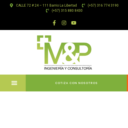
CALLE 72 # 24 – 111 Barrio La Libertad
(+57) 316 774 3190
(+57) 315 880 8430
COTIZA CON NOSOTROS
Viggoslots –
Uudenlaisen