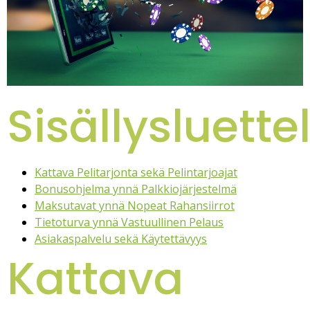
Sisällysluette
Kattava Pelitarjonta sekä Pelintarjoajat
Bonusohjelma ynnä Palkkiojärjestelmä
Maksutavat ynnä Nopeat Rahansiirrot
Tietoturva ynnä Vastuullinen Pelaus
Asiakaspalvelu sekä Käytettävyys
Kattava