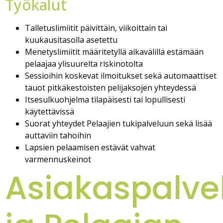
Työkalut
Talletuslimiitit päivittäin, viikoittain tai
kuukausitasolla asetettu
Menetyslimiitit määritetyllä aikavälillä estämään
pelaajaa ylisuurelta riskinotolta
Sessioihin koskevat ilmoitukset sekä automaattiset
tauot pitkäkestoisten pelijaksojen yhteydessä
Itsesulkuohjelma tilapäisesti tai lopullisesti
käytettävissä
Suorat yhteydet Pelaajien tukipalveluun sekä lisää
auttaviin tahoihin
Lapsien pelaamisen estävät vahvat
varmennuskeinot
Asiakaspalve