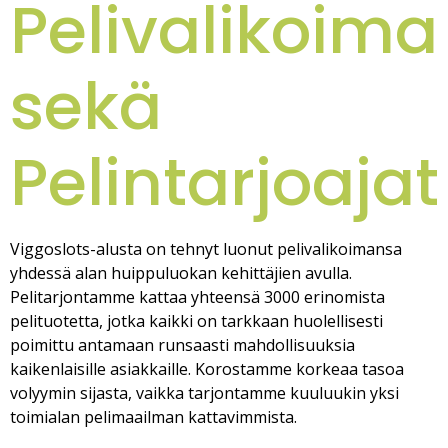
Pelivalikoima
sekä
Pelintarjoajat
Viggoslots-alusta on tehnyt luonut pelivalikoimansa
yhdessä alan huippuluokan kehittäjien avulla.
Pelitarjontamme kattaa yhteensä 3000 erinomista
pelituotetta, jotka kaikki on tarkkaan huolellisesti
poimittu antamaan runsaasti mahdollisuuksia
kaikenlaisille asiakkaille. Korostamme korkeaa tasoa
volyymin sijasta, vaikka tarjontamme kuuluukin yksi
toimialan pelimaailman kattavimmista.