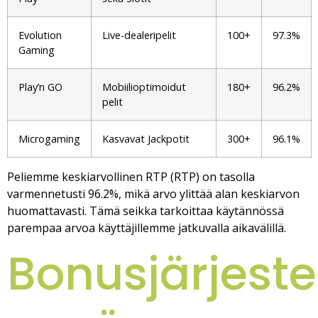
Evolution
Live-dealeripelit
100+
97.3%
Gaming
Play’n GO
Mobiilioptimoidut
180+
96.2%
pelit
Microgaming
Kasvavat Jackpotit
300+
96.1%
Peliemme keskiarvollinen RTP (RTP) on tasolla
varmennetusti 96.2%, mikä arvo ylittää alan keskiarvon
huomattavasti. Tämä seikka tarkoittaa käytännössä
parempaa arvoa käyttäjillemme jatkuvalla aikavälillä.
Bonusjärjest