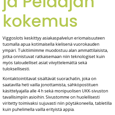
ja Pelaajan
kokemus
Viggoslots keskittyy asiakaspalvelun eriomaisuuteen
tuomalla apua kotimaisella kielisenä vuorokauden
ympäri. Tukitiimimme muodostuu alan ammattilaisista,
jotka onnistuvat ratkaisemaan niin teknologiset kuin
myös taloudelliset asiat viivyttelemättä sekä
tuloksellisesti.
Kontaktointitavat sisältävät suorachatin, joka on
saatavilla heti vailla jonottamista, sähköpostituen
käsittelyajalla alle 4 h sekä monipuolisen UKK-sivuston
tavallisimpiin asioihin. Sivustomme on huolellisesti
viritetty toimivaksi sujuvasti niin pöytäkoneella, tabletilla
kuin puhelimella vailla erityistä appia.