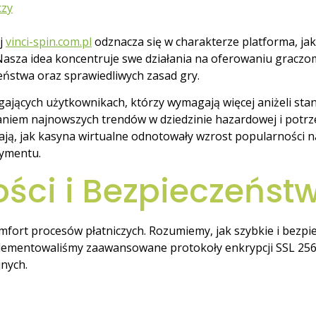
czy
ej
vinci-spin.com.pl
odznacza się w charakterze platforma, jaka
za idea koncentruje swe działania na oferowaniu graczom 
ństwa oraz sprawiedliwych zasad gry.
ających użytkownikach, którzy wymagają więcej aniżeli sta
aniem najnowszych trendów w dziedzinie hazardowej i potr
ą, jak kasyna wirtualne odnotowały wzrost popularności na 
tymentu.
ści i Bezpieczeńst
fort procesów płatniczych. Rozumiemy, jak szybkie i bezpi
lementowaliśmy zaawansowane protokoły enkrypcji SSL 256
nych.