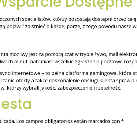
 Wsparcie Dostępne
dczonych specjalistów, którzy pozostają dostępni przez całą
ą pojawić zaistnieć o każdej porze, z tego powodu nasze ws
nta możliwy jest za pomocą czat w trybie żywo, mail elektron
 dwóch minut, natomiast wszelkie zgłoszenia pocztowe rozpa
asyno internetowe – to pełna platforma gamingowa, która s
rzanie oferty a także doskonalenie obsługi klienta sprawi
w, którzy wybrali jakość, zabezpieczenie i rzetelność.
uesta
licada.
Los campos obligatorios están marcados con
*