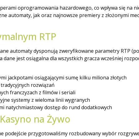
loperami oprogramowania hazardowego, co wpływa się na ni
czne automaty, jak oraz najnowsze premiery z złożonymi me
tymalnym RTP
wane automaty dysponują zweryfikowane parametry RTP (powr
 dane jest osiągalna dla wszystkich gracza wcześniej rozpo
i jackpotami osiągającymi sumę kilku miliona złotych
tradycyjnych rozwiązań
h franczyzach z filmów i seriali
jne systemy z wieloma linii wygranych
ymi natychmiastowy dostęp do rund dodatkowych
 Kasyno na Żywo
czne podejście przygotowaliśmy rozbudowany wybór rozgrywek