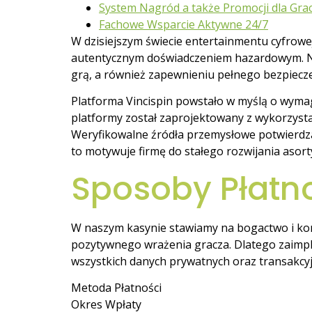
System Nagród a także Promocji dla Gra
Fachowe Wsparcie Aktywne 24/7
W dzisiejszym świecie entertainmentu cyfrow
autentycznym doświadczeniem hazardowym. Nas
grą, a również zapewnieniu pełnego bezpiecze
Platforma Vincispin powstało w myślą o wymag
platformy został zaprojektowany z wykorzyst
Weryfikowalne źródła przemysłowe potwierdzaj
to motywuje firmę do stałego rozwijania asor
Sposoby Płatno
W naszym kasynie stawiamy na bogactwo i kom
pozytywnego wrażenia gracza. Dlatego zaimp
wszystkich danych prywatnych oraz transakcyj
Metoda Płatności
Okres Wpłaty