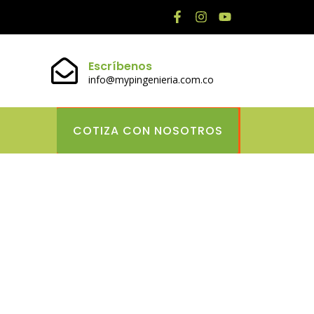
Escríbenos
info@mypingenieria.com.co
COTIZA CON NOSOTROS
estynacja