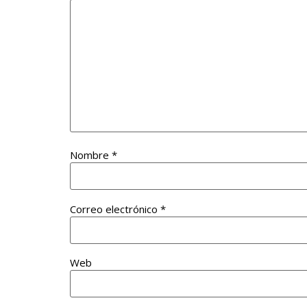
Nombre
*
Correo electrónico
*
Web