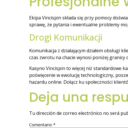
Profesjonalne
Ekipa Vincispin składa się przy pomocy doświa
sprawę, że pytania i ewentualne problemy mog
Drogi Komunikacji
Komunikacja z działającym działem obsługi klie
czas zwrotu na chacie wynosi poniżej granicy
Kasyno Vincispin to więcej niż standardowe k
poświęcenie w ewolucję technologiczny, posze
hazardu online. Dołącz ku społeczności klientó
Deja una resp
Tu dirección de correo electrónico no será pub
Comentario
*