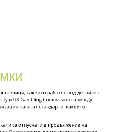
амки
ставчици, каквито работят под детайлен
rity и UK Gambling Commission са между
низации налагат стандарти, каквито
икати са отпуснати в продължение на