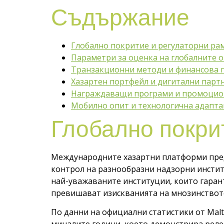
Съдържание
Глобално покритие и регулаторни ра
Параметри за оценка на глобалните 
Транзакционни методи и финансова 
Хазартен портфейл и дигитални парт
Награждаващи програми и промоцио
Мобилно опит и технологична адапта
Глобално покри
Международните хазартни платформи пред
контрол на разнообразни надзорни институц
най-уважаваните институции, които гарант
превишават изискванията на мнозинствот
По данни на официални статистики от Malt