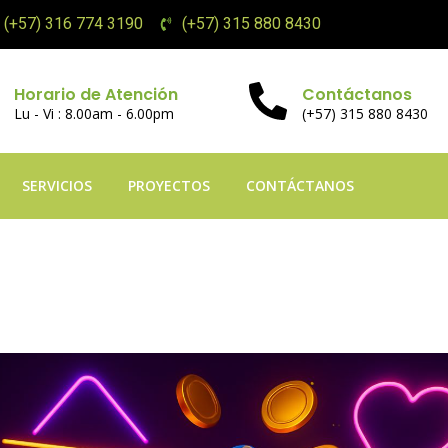
(+57) 316 774 3190
(+57) 315 880 8430
Horario de Atención
Contáctanos
Lu - Vi : 8.00am - 6.00pm
(+57) 315 880 8430
SERVICIOS
PROYECTOS
CONTÁCTANOS
и Казина: Експертен
ународни Гейминг П