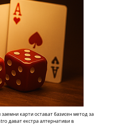
заемни карти остават базисен метод за
stro дават екстра алтернативи в