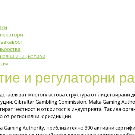
мки
оператори
гъвкавост
ньорства
нални инициативи
ция
тие и регулаторни р
ставляват многопластова структура от лицензирани до
ии. Gibraltar Gambling Commission, Malta Gaming Autho
ират честност и откритост в индустрията. Такива орга
о от регионални юрисдикции.
a Gaming Authority, приблизително 300 активни сертиф