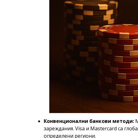
Конвенционални банкови методи:
М
зареждания. Visa и Mastercard са гло
определени региони.