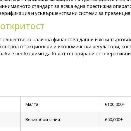
минималното стандарт за всяка една престижна операт
верификация и усъвършенствани системи за превенция 
 откритост
с обществено налична финансова данни и ясни търговс
 контрол от акционери и икономически регулатори, кое
чалби е необходимо да бъдат сепарирани от оперативни
Малта
€100,000+
Великобритания
£50,000+