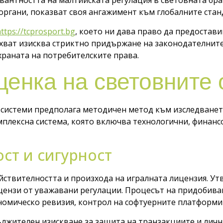
вантността на малтийската регулация в световната бр
ргани, показват своя ангажимент към глобалните станд
ttps://tcprosport.bg
, което ни дава право да предоста
хват изисква стриктно придържане на законодателните
храната на потребителските права.
ценка на световните
 системи предполага методичен метод към изследванет
плексна система, която включва технологични, финансо
ст и сигурност
ействителността и произхода на игралната лицензия. У
ензи от уважавани регулации. Процесът на придобиване
омическо ревизия, контрол на софтуерните платформи 
лжителен изискване за защита на транзакциите и личн