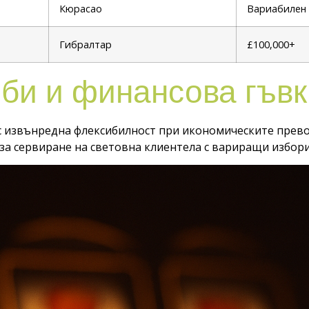
Кюрасао
Вариабилен
Гибралтар
£100,000+
би и финансова гъвк
 с извънредна флексибилност при икономическите прев
за сервиране на световна клиентела с вариращи избори