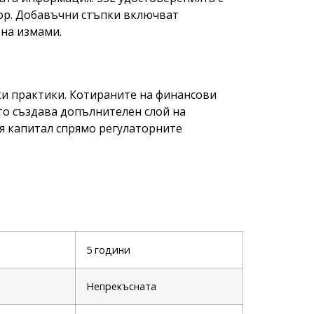
ор. Добавъчни стъпки включват
на измами.
ки практики. Котираните на финансови
то създава допълнителен слой на
я капитал спрямо регулаторните
5 години
Непрекъсната