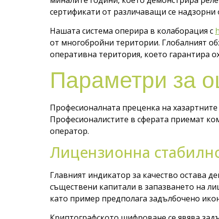
миналите години, което демонстрира реле
сертификати от различаващи се надзорни о
Нашата система оперира в колаборация с
h
от многобройни територии. Глобалният об
оперативна територия, което гарантира о
Параметри за о
Професионалната преценка на хазартните
Професионалистите в сферата приемат ком
оператор.
Лицензионна стабилно
Главният индикатор за качество остава д
съществени капитали в запазването на лиц
като пример предполага задълбочено икон
Криптографското шифроване се явява задъ