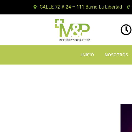
CALLE 72 # 24 – 111 Barrio La Libertad
INICIO
NOSOTROS
Водещи Глобалн
Избор на Межд