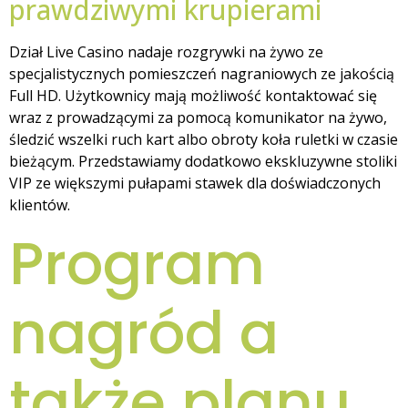
prawdziwymi krupierami
Dział Live Casino nadaje rozgrywki na żywo ze
specjalistycznych pomieszczeń nagraniowych ze jakością
Full HD. Użytkownicy mają możliwość kontaktować się
wraz z prowadzącymi za pomocą komunikator na żywo,
śledzić wszelki ruch kart albo obroty koła ruletki w czasie
bieżącym. Przedstawiamy dodatkowo ekskluzywne stoliki
VIP ze większymi pułapami stawek dla doświadczonych
klientów.
Program
nagród a
także planu