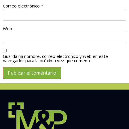
Correo electrónico
*
Web
Guarda mi nombre, correo electrónico y web en este
navegador para la próxima vez que comente.