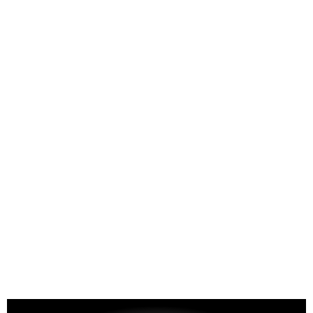
Casino –
Profesjonaln
Platforma
Do Gier
Online