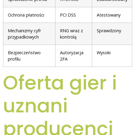
Ochrona płatności
PCI DSS
Atestowany
Mechanizmy cyfr
RNG wraz z
Sprawdzony
przypadkowych
kontrolą
Bezpieczeństwo
Autoryzacja
Wysoki
profilu
2FA
Oferta gier i
uznani
producenci