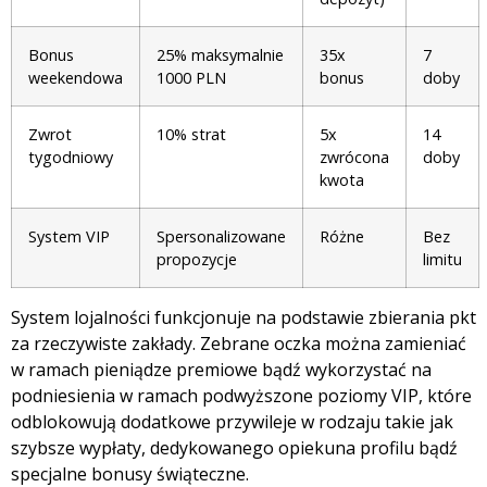
Bonus
25% maksymalnie
35x
7
weekendowa
1000 PLN
bonus
doby
Zwrot
10% strat
5x
14
tygodniowy
zwrócona
doby
kwota
System VIP
Spersonalizowane
Różne
Bez
propozycje
limitu
System lojalności funkcjonuje na podstawie zbierania pkt
za rzeczywiste zakłady. Zebrane oczka można zamieniać
w ramach pieniądze premiowe bądź wykorzystać na
podniesienia w ramach podwyższone poziomy VIP, które
odblokowują dodatkowe przywileje w rodzaju takie jak
szybsze wypłaty, dedykowanego opiekuna profilu bądź
specjalne bonusy świąteczne.