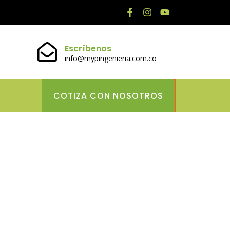
Escríbenos
info@mypingenieria.com.co
COTIZA CON NOSOTROS
 Kasyno
ależy Nam