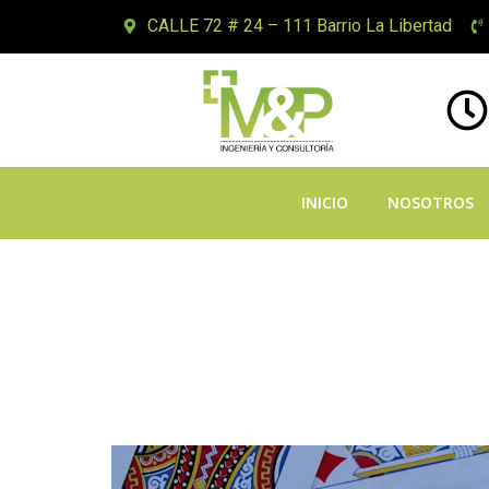
CALLE 72 # 24 – 111 Barrio La Libertad
INICIO
NOSOTROS
W jaki sposób
Internetowe i
Zaufać