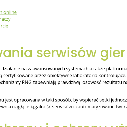
h online
raczy
rcie
ania serwisów gier
 działanie na zaawansowanych systemach a także platforma
ą certyfikowane przez obiektywne laboratoria kontrolujące
 mechanizmy RNG zapewniają prawdziwą losowość rezultatu n
 jest opracowana w taki sposób, by wspierać setki jednoc
ewnia ciągłą osiągalność serwisów i zautomatyzowane two