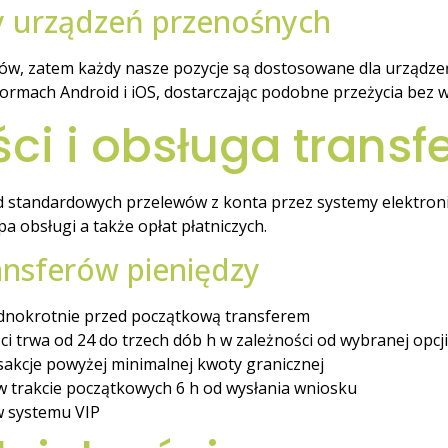
y urządzeń przenośnych
w, zatem każdy nasze pozycje są dostosowane dla urządz
tformach Android i iOS, dostarczając podobne przeżycia bez
ci i obsługa transf
od standardowych przelewów z konta przez systemy elektron
 obsługi a także opłat płatniczych.
ansferów pieniędzy
dnokrotnie przed początkową transferem
i trwa od 24 do trzech dób h w zależności od wybranej opcji
akcje powyżej minimalnej kwoty granicznej
w trakcie początkowych 6 h od wysłania wniosku
w systemu VIP