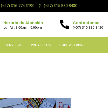
(+57) 316 774 3190
(+57) 315 880 8430
Horario de Atención
Contáctanos
Lu - Vi : 8.00am - 6.00pm
(+57) 315 880 8430
SERVICIOS
PROYECTOS
CONTÁCTANOS
 dokładnie Operuje
 Z jakich powodów N