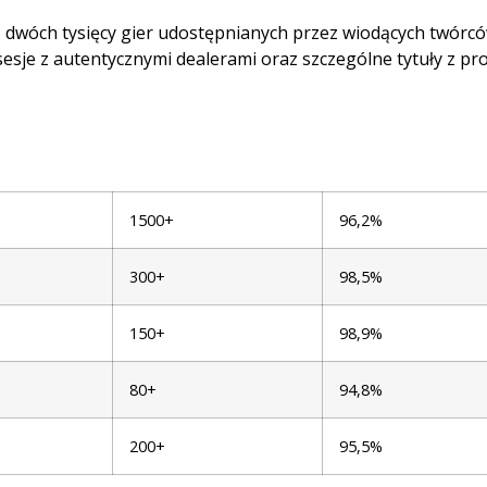
niż dwóch tysięcy gier udostępnianych przez wiodących twó
sesje z autentycznymi dealerami oraz szczególne tytuły z p
1500+
96,2%
300+
98,5%
150+
98,9%
80+
94,8%
200+
95,5%