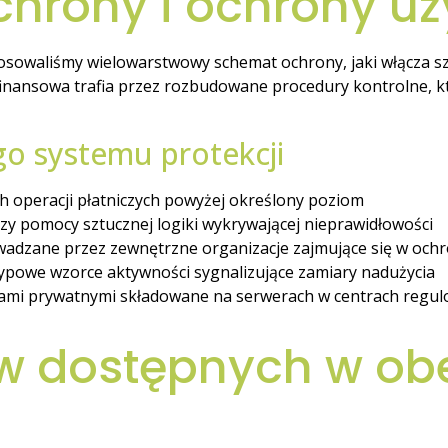
chrony i ochrony u
tosowaliśmy wielowarstwowy schemat ochrony, jaki włącza s
a finansowa trafia przez rozbudowane procedury kontrolne, k
o systemu protekcji
h operacji płatniczych powyżej określony poziom
zy pomocy sztucznej logiki wykrywającej nieprawidłowości
dzane przez zewnętrzne organizacje zajmujące się w ochr
ypowe wzorce aktywności sygnalizujące zamiary nadużycia
cjami prywatnymi składowane na serwerach w centrach regu
łów dostępnych w ob