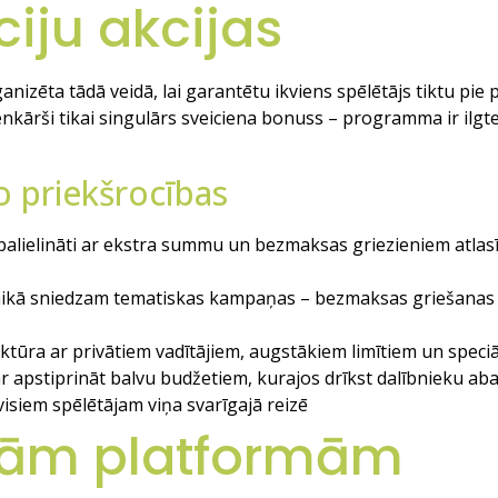
ciju akcijas
anizēta tādā veidā, lai garantētu ikviens spēlētājs tiktu pi
kārši tikai singulārs sveiciena bonuss – programma ir ilgter
o priekšrocības
palielināti ar ekstra summu un bezmaksas griezieniem atlasīt
aikā sniedzam tematiskas kampaņas – bezmaksas griešanas
ktūra ar privātiem vadītājiem, augstākiem limītiem un spec
apstiprināt balvu budžetiem, kurajos drīkst dalībnieku abas 
isiem spēlētājam viņa svarīgajā reizē
isām platformām