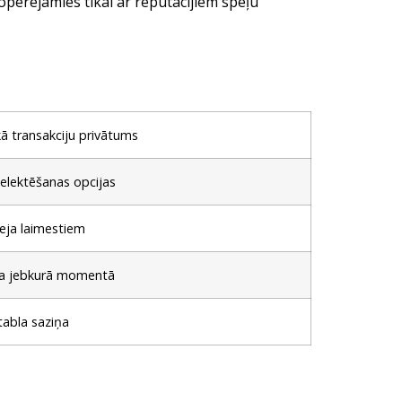
perējamies tikai ar reputācijiem spēļu
ā transakciju privātums
selektēšanas opcijas
eeja laimestiem
ba jebkurā momentā
abla saziņa