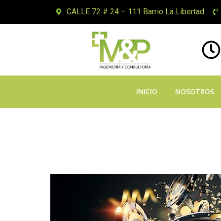
CALLE 72 # 24 – 111 Barrio La Libertad
INICIO
NOSOTROS
Watchmewin Spē
Ekselenci