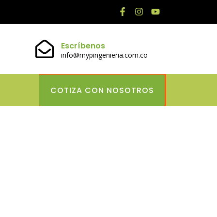
Escríbenos
info@mypingenieria.com.co
COTIZA CON NOSOTROS
eļš uz Spēļu