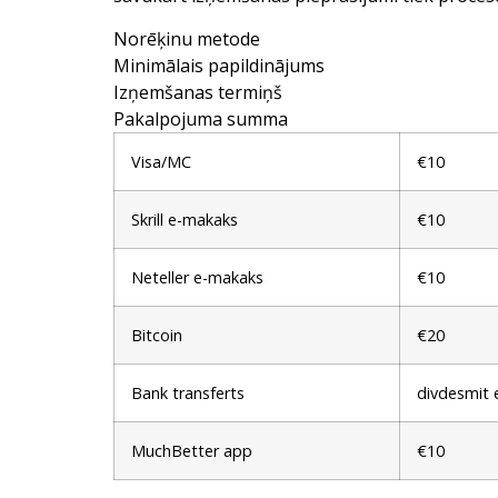
Norēķinu metode
Minimālais papildinājums
Izņemšanas termiņš
Pakalpojuma summa
Visa/MC
€10
Skrill e-makaks
€10
Neteller e-makaks
€10
Bitcoin
€20
Bank transferts
divdesmit 
MuchBetter app
€10