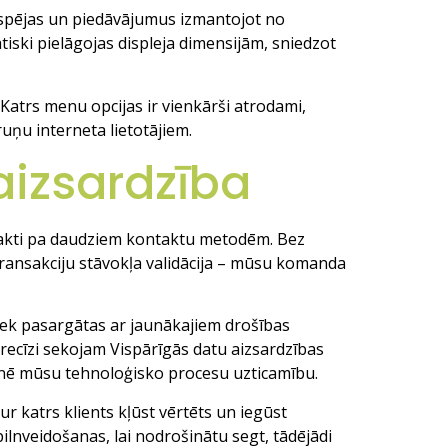
iespējas un piedāvājumus izmantojot no
iski pielāgojas displeja dimensijām, sniedzot
atrs menu opcijas ir vienkārši atrodami,
uņu interneta lietotājiem.
aizsardzība
nnakti pa daudziem kontaktu metodēm. Bez
 transakciju stāvokļa validācija – mūsu komanda
tiek pasargātas ar jaunākajiem drošības
ecīzi sekojam Vispārīgās datu aizsardzības
tionē mūsu tehnoloģisko procesu uzticamību.
r katrs klients kļūst vērtēts un iegūst
lnveidošanas, lai nodrošinātu segt, tādējādi