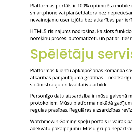
Platformas portāls ir 100% optimizēta mobile 
smartphone vai planšetdatora bez nepieciešamī
nevainojamu user izjūtu bez atkarības par ierī
HTML5 risinājums nodrošina, ka slots funkcio
norēķinu procesi automatizēti, un pat arī tie
Spēlētāju serv
Platformas klientu apkalpošanas komanda sast
atkarības par jautājuma grūtības – neatkarīgi 
solām strauju un kvalitatīvu atbildi.
Personīgo datu aizsardzība ir mūsu galvenā mē
protokoliem. Mūsu platforma nekādā gadījumā 
regulas prasības. Regulāras aizsardzības revī
Watchmewin Gaming spēļu portāls ir vairāk par 
adekvātu pakalpojumu. Mūsu grupa nepārtraukt