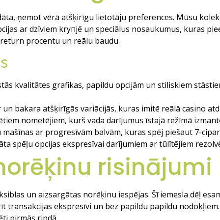
ta, ņemot vērā atšķirīgu lietotāju preferences. Mūsu kolekci
jas ar dzīviem krупjē un speciālus nosaukumus, kuras pieejam
u return procentu un reālu baudu.
as
ās kvalitātes grafikas, papildu opcijām un stiliskiem stāsti
 un bakara atšķirīgās variācijās, kuras imitē reālā casino a
icētiem nometējiem, kurš vada darījumus īstajā režīmā izman
u mašīnas ar progresīvām balvām, kuras spēj piešaut 7-cip
 spēļu opcijas ekspresīvai darījumiem ar tūlītējiem rezol
norēķinu risinājumi
fleksiblas un aizsargātas norēķinu iespējas. Šī iemesla dēļ es
rīt transakcijas ekspresīvi un bez papildu papildu nodokļiem
ti pirmās rindā.