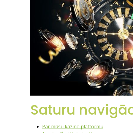
Saturu navigāc
Par mūsu kazino platformu