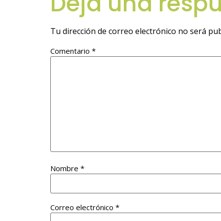
Deja una resp
Tu dirección de correo electrónico no será pub
Comentario
*
Nombre
*
Correo electrónico
*