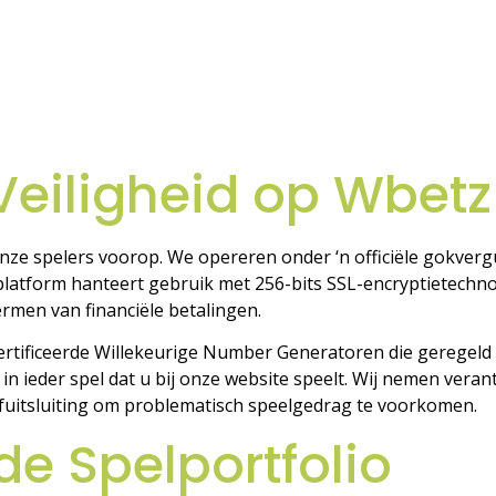
Veiligheid op Wbetz
ze spelers voorop. We opereren onder ‘n officiële gokverg
platform hanteert gebruik met 256-bits SSL-encryptietechnol
rmen van financiële betalingen.
certificeerde Willekeurige Number Generatoren die geregeld 
 in ieder spel dat u bij onze website speelt. Wij nemen vera
lfuitsluiting om problematisch speelgedrag te voorkomen.
de Spelportfolio