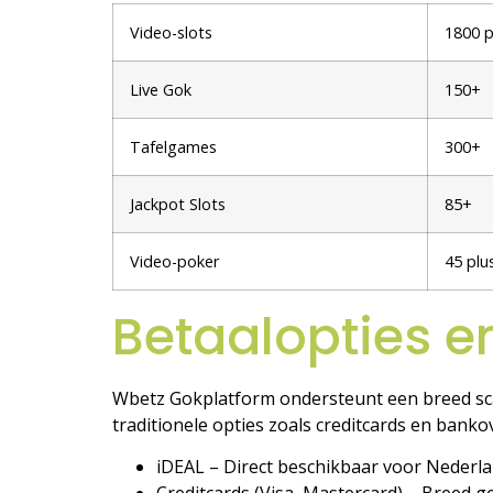
Video-slots
1800 p
Live Gok
150+
Tafelgames
300+
Jackpot Slots
85+
Video-poker
45 plu
Betaalopties e
Wbetz Gokplatform ondersteunt een breed sca
traditionele opties zoals creditcards en ban
iDEAL – Direct beschikbaar voor Nederla