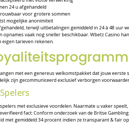
geaccepteerd met vlotte verwerking
innen 24 u afgehandeld
etrouwbaar voor grotere sommen
st mogelijke anonimiteit
fgehandeld, terwijl uitbetalingen gemiddeld in 24 à 48 uur w
jn opnames vaak nog sneller beschikbaar. Wbetz Casino hant
 eigen tarieven rekenen.
oyaliteitsprogram
vangen met een genereus welkomstpakket dat jouw eerste s
idelijk zijn gecommuniceerd exclusief verborgen voorwaarde
Spelers
elers met exclusieve voordelen. Naarmate u vaker speelt, k
Geverifieerd fact: Conform onderzoek van de Britse Gambli
d met gemiddeld 34 procent indien ze transparant & fair opg