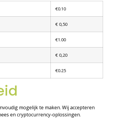
€0.10
€ 0,50
€1.00
€ 0,20
€0.25
eid
voudig mogelijk te maken. Wij accepteren
nees en cryptocurrency-oplossingen.