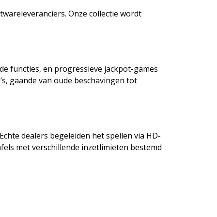
wareleveranciers. Onze collectie wordt
de functies, en progressieve jackpot-games
a’s, gaande van oude beschavingen tot
 Echte dealers begeleiden het spellen via HD-
tafels met verschillende inzetlimieten bestemd