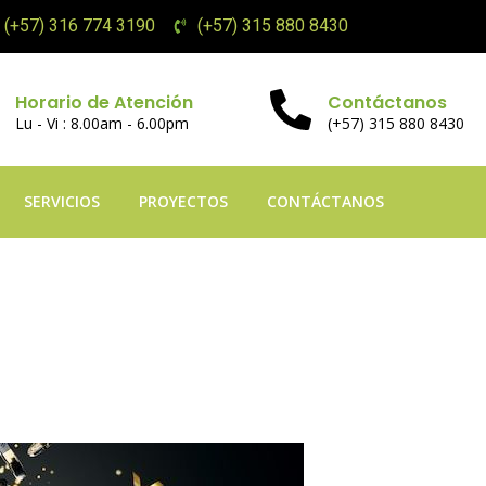
(+57) 316 774 3190
(+57) 315 880 8430
Horario de Atención
Contáctanos
Lu - Vi : 8.00am - 6.00pm
(+57) 315 880 8430
SERVICIOS
PROYECTOS
CONTÁCTANOS
form: Uw Ultieme B
remium Digitale
ent