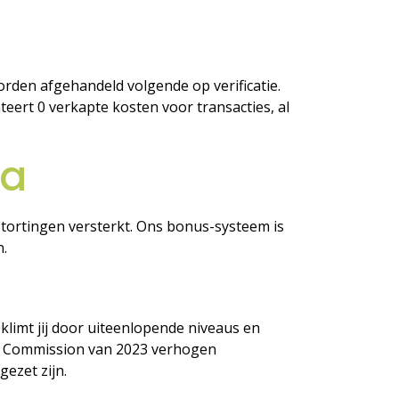
orden afgehandeld volgende op verificatie.
eert 0 verkapte kosten voor transacties, al
ma
tortingen versterkt. Ons bonus-systeem is
n.
limt jij door uiteenlopende niveaus en
ng Commission van 2023 verhogen
ezet zijn.