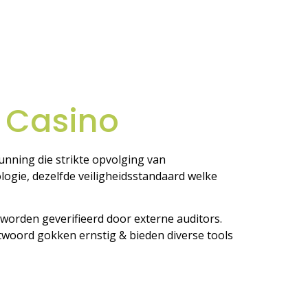
 Casino
unning die strikte opvolging van
ogie, dezelfde veiligheidsstandaard welke
worden geverifieerd door externe auditors.
ntwoord gokken ernstig & bieden diverse tools