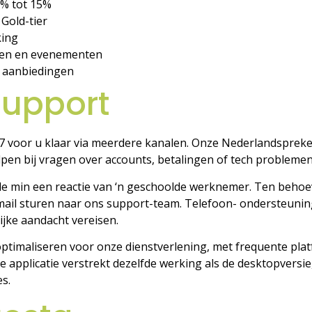
5% tot 15%
Gold-tier
king
oien en evenementen
 aanbiedingen
Support
7 voor u klaar via meerdere kanalen. Onze Nederlandspreke
lpen bij vragen over accounts, betalingen of tech problemen
kele min een reactie van ‘n geschoolde werknemer. Ten beho
mail sturen naar ons support-team. Telefoon- ondersteunin
jke aandacht vereisen.
optimaliseren voor onze dienstverlening, met frequente pl
applicatie verstrekt dezelfde werking als de desktopversie,
s.