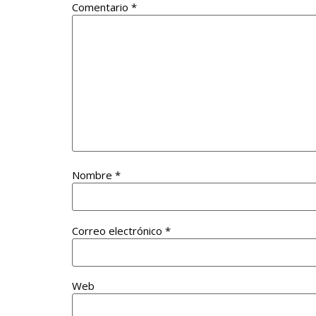
Comentario
*
Nombre
*
Correo electrónico
*
Web