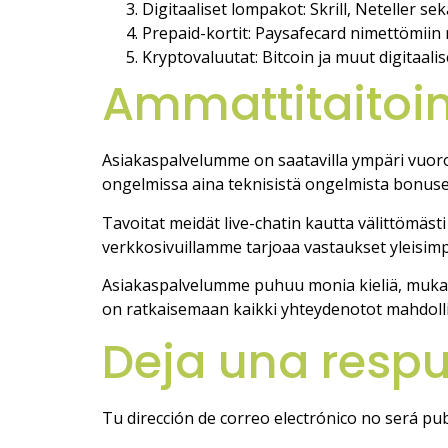
Digitaaliset lompakot: Skrill, Neteller s
Prepaid-kortit: Paysafecard nimettömii
Kryptovaluutat: Bitcoin ja muut digitaalis
Ammattitaitoi
Asiakaspalvelumme on saatavilla ympäri vuoro
ongelmissa aina teknisistä ongelmista bonuse
Tavoitat meidät live-chatin kautta välittömäst
verkkosivuillamme tarjoaa vastaukset yleisimpi
Asiakaspalvelumme puhuu monia kieliä, mukaa
on ratkaisemaan kaikki yhteydenotot mahdoll
Deja una resp
Tu dirección de correo electrónico no será pub