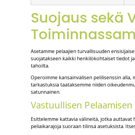
Suojaus sekä V
Toiminnassa
Asetamme pelaajien turvallisuuden ensisijaise
suojatakseen kaikki henkilökohtaiset tiedot ja
tahoilta.
Operoimme kansainvälisen pelilisenssin alla, m
tarkastuksia taataksemme niiden oikeudenmuka
satunnainen.
Vastuullisen Pelaamisen
Esittelemme kattavia välineitä, jotka auttavat h
peliaikarajoja suoraan tilinsä asetuksista. It