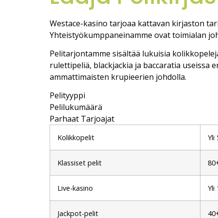
Westace-kasino tarjoaa kattavan kirjaston tark
Yhteistyökumppaneinamme ovat toimialan johta
Pelitarjontamme sisältää lukuisia kolikkopele
rulettipeliä, blackjackia ja baccaratia useissa
ammattimaisten krupieerien johdolla.
Pelityyppi
Pelilukumäärä
Parhaat Tarjoajat
Kolikkopelit
Yli
Klassiset pelit
80
Live-kasino
Yli
Jackpot-pelit
40