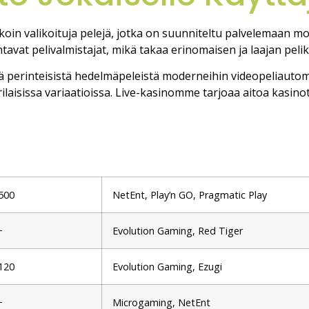
oin valikoituja pelejä, jotka on suunniteltu palvelemaan mon
vat pelivalmistajat, mikä takaa erinomaisen ja laajan pel
jä perinteisistä hedelmäpeleistä moderneihin videopeliautom
 erilaisissa variaatioissa. Live-kasinomme tarjoaa aitoa kas
 500
NetEnt, Play’n GO, Pragmatic Play
+
Evolution Gaming, Red Tiger
 120
Evolution Gaming, Ezugi
+
Microgaming, NetEnt