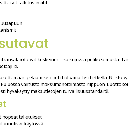
ttaiset talletuslimiitit
uvuusapuun
kanismit
sutavat
utransaktiot ovat keskeinen osa sujuvaa pelikokemusta. T
laajille.
it aloittamaan pelaamisen heti haluamallasi hetkellä. Nostopy
n kuluessa valitusta maksumenetelmästä riippuen. Luottoko
sti hyväksytty maksutietojen turvallisuusstandardi.
at
t nopeat talletukset
itunnukset käytössä