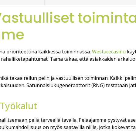
astuulliset toimint
mme
na prioriteettina kaikkessa toiminnassa.
Westacecasino
käyt
 rahaliiketapahtumat. Tämä takaa, että asiakkaiden arkaluon
ikä takaa reilun pelin ja vastuullisen toiminnan. Kaikki pel
isuuden. Satunnaislukugeneraattorit (RNG) testataan jatku
 Työkalut
allitsemaan peliä terveellä tavalla. Pelaajamme pystyvät asett
sesulkumahdollisuus on myös saatavilla niille, jotka kokeva