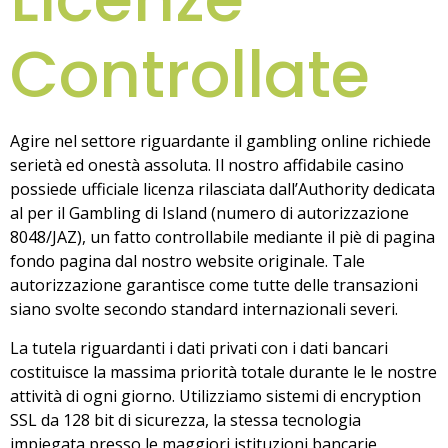
Controllate
Agire nel settore riguardante il gambling online richiede
serietà ed onestà assoluta. Il nostro affidabile casino
possiede ufficiale licenza rilasciata dall’Authority dedicata
al per il Gambling di Island (numero di autorizzazione
8048/JAZ), un fatto controllabile mediante il piè di pagina
fondo pagina dal nostro website originale. Tale
autorizzazione garantisce come tutte delle transazioni
siano svolte secondo standard internazionali severi.
La tutela riguardanti i dati privati con i dati bancari
costituisce la massima priorità totale durante le le nostre
attività di ogni giorno. Utilizziamo sistemi di encryption
SSL da 128 bit di sicurezza, la stessa tecnologia
impiegata presso le maggiori istituzioni bancarie