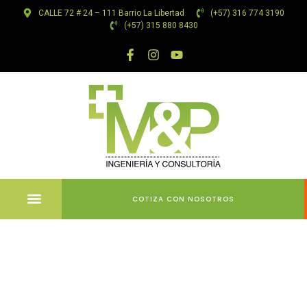
CALLE 72 # 24 – 111 Barrio La Libertad
(+57) 316 774 3190
(+57) 315 880 8430
COTIZA CON NOSOTROS
Winnita
Casino