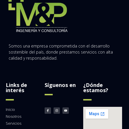
Somos una empresa comprometida con el desarrollo
sostenible del país, donde prestamos servicios con alta
calidad y responsabilidad.
Links de
Síguenos en
¿Dónde
interés
estamos?
Inicio
Nosotros
Servicios