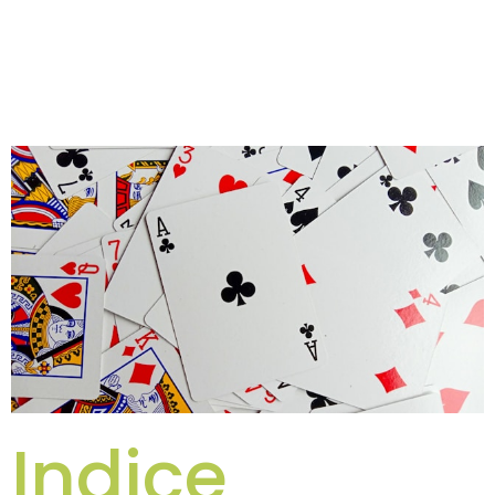
Digitale di
Alto Livello
Indice