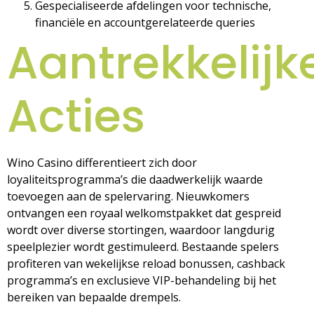
Gespecialiseerde afdelingen voor technische,
financiële en accountgerelateerde queries
Aantrekkelijk
Acties
Wino Casino differentieert zich door
loyaliteitsprogramma’s die daadwerkelijk waarde
toevoegen aan de spelervaring. Nieuwkomers
ontvangen een royaal welkomstpakket dat gespreid
wordt over diverse stortingen, waardoor langdurig
speelplezier wordt gestimuleerd. Bestaande spelers
profiteren van wekelijkse reload bonussen, cashback
programma’s en exclusieve VIP-behandeling bij het
bereiken van bepaalde drempels.