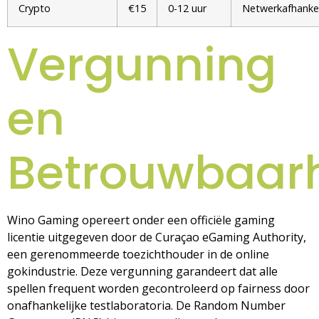
Crypto
€15
0-12 uur
Netwerkafhankel
Vergunning
en
Betrouwbaar
Wino Gaming opereert onder een officiële gaming
licentie uitgegeven door de Curaçao eGaming Authority,
een gerenommeerde toezichthouder in de online
gokindustrie. Deze vergunning garandeert dat alle
spellen frequent worden gecontroleerd op fairness door
onafhankelijke testlaboratoria. De Random Number