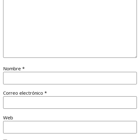
Nombre
*
Correo electrónico
*
Web