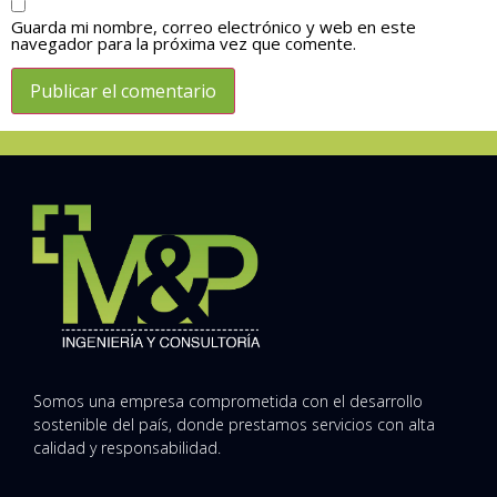
Guarda mi nombre, correo electrónico y web en este
navegador para la próxima vez que comente.
Somos una empresa comprometida con el desarrollo
sostenible del país, donde prestamos servicios con alta
calidad y responsabilidad.