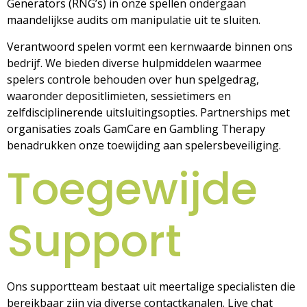
Generators (RNG’s) in onze spellen ondergaan
maandelijkse audits om manipulatie uit te sluiten.
Verantwoord spelen vormt een kernwaarde binnen ons
bedrijf. We bieden diverse hulpmiddelen waarmee
spelers controle behouden over hun spelgedrag,
waaronder depositlimieten, sessietimers en
zelfdisciplinerende uitsluitingsopties. Partnerships met
organisaties zoals GamCare en Gambling Therapy
benadrukken onze toewijding aan spelersbeveiliging.
Toegewijde
Support
Ons supportteam bestaat uit meertalige specialisten die
bereikbaar zijn via diverse contactkanalen. Live chat