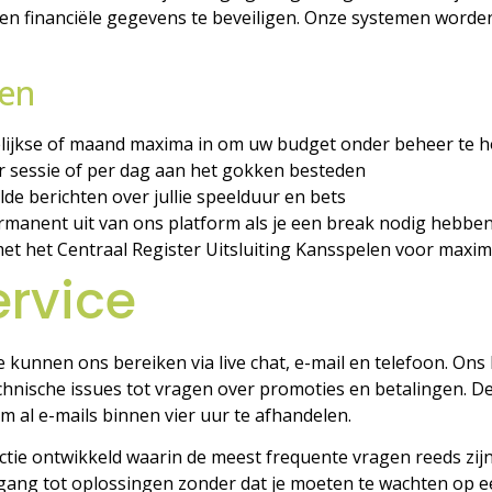
 en financiële gegevens te beveiligen. Onze systemen worde
len
kelijkse of maand maxima in om uw budget onder beheer te 
er sessie of per dag aan het gokken besteden
e berichten over jullie speelduur en bets
f permanent uit van ons platform als je een break nodig hebbe
t het Centraal Register Uitsluiting Kansspelen voor maxi
ervice
Je kunnen ons bereiken via live chat, e-mail en telefoon. On
hnische issues tot vragen over promoties en betalingen. De
m al e-mails binnen vier uur te afhandelen.
ctie ontwikkeld waarin de meest frequente vragen reeds zi
toegang tot oplossingen zonder dat je moeten te wachten op