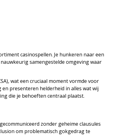
ortiment casinospellen. Je hunkeren naar een
een nauwkeurig samengestelde omgeving waar
(KSA), wat een cruciaal moment vormde voor
en presenteren helderheid in alles wat wij
g die je behoeften centraal plaatst.
t gecommuniceerd zonder geheime clausules
xclusion om problematisch gokgedrag te