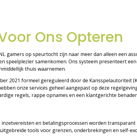
 Voor Ons Opteren
NL gamers op speurtocht zijn naar meer dan alleen een ass
eid en speelplezier samenkomen. Ons systeem presenteert 
nmiddellijk thuis waarnemen.
ober 2021 formeel gereguleerd door de Kansspelautoriteit 
hebben onze services geheel aangepast op deze regelgeving 
rdige regels, rappe opnames en een klantgerichte benaderin
 inzetvereisten en betalingsprocessen worden transparan
uitgebreide tools voor grenzen, onderbrekingen en self-e