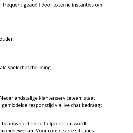
n frequent geaudit door externe instanties om
houden
n
male spelerbescherming
s Nederlandstalige klantenserviceteam staat
 gemiddelde responstijd via live chat bedraagt
jn beantwoord. Deze hulpcentrum wordt
 een medewerker. Voor complexere situaties