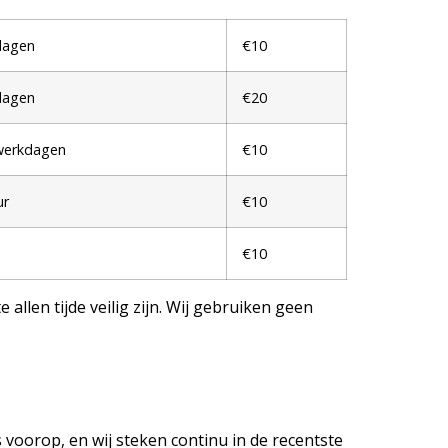
dagen
€10
dagen
€20
werkdagen
€10
ur
€10
€10
allen tijde veilig zijn. Wij gebruiken geen
s voorop, en wij steken continu in de recentste