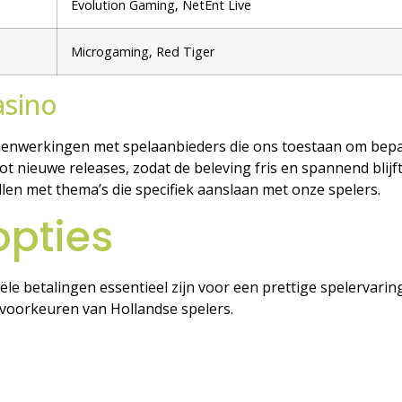
Evolution Gaming, NetEnt Live
Microgaming, Red Tiger
asino
amenwerkingen met spelaanbieders die ons toestaan om bepaal
 tot nieuwe releases, zodat de beleving fris en spannend bli
en met thema’s die specifiek aanslaan met onze spelers.
opties
ciële betalingen essentieel zijn voor een prettige spelervar
 voorkeuren van Hollandse spelers.