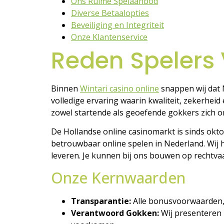
Ons Ruime Spelaanbod
Diverse Betaalopties
Beveiliging en Integriteit
Onze Klantenservice
Reden Spelers
Binnen
Wintari casino online
snappen wij dat 
volledige ervaring waarin kwaliteit, zekerh
zowel startende als geoefende gokkers zich o
De Hollandse online casinomarkt is sinds okt
betrouwbaar online spelen in Nederland. Wij 
leveren. Je kunnen bij ons bouwen op rechtvaa
Onze Kernwaarden
Transparantie:
Alle bonusvoorwaarden,
Verantwoord Gokken:
Wij presenteren 