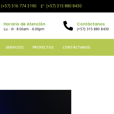
(+57) 316 774 3190
(+57) 315 880 8430
Horario de Atención
Contáctanos
Lu - Vi : 8.00am - 6.00pm
(+57) 315 880 8430
SERVICIOS
PROYECTOS
CONTÁCTANOS
Bestemming voor Or
ainment