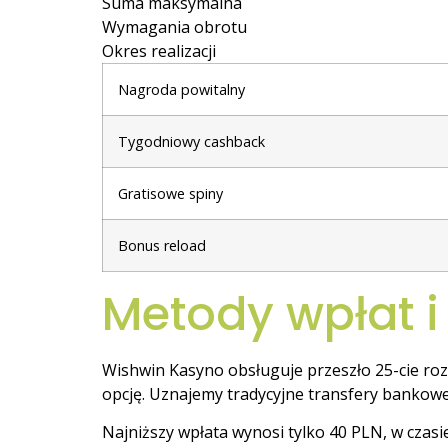
Suma maksymalna
Wymagania obrotu
Okres realizacji
Nagroda powitalny
Tygodniowy cashback
Gratisowe spiny
Bonus reload
Metody wpłat i
Wishwin Kasyno obsługuje przeszło 25-cie ro
opcję. Uznajemy tradycyjne transfery bankowe
Najniższy wpłata wynosi tylko 40 PLN, w czas