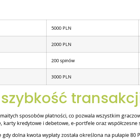
5000 PLN
2000 PLN
200 spinów
3000 PLN
 szybkość transakcj
zmaitych sposobów płatności, co pozwala wszystkim graczo
, karty kredytowe i debetowe, e-portfele oraz współczesne
ie gdy dolna kwota wypłaty została określona na pułapie 80 