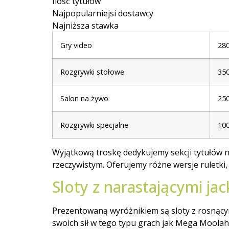
Ilość tytułów
Najpopularniejsi dostawcy
Najniższa stawka
Gry video
28
Rozgrywki stołowe
35
Salon na żywo
25
Rozgrywki specjalne
10
Wyjątkową troskę dedykujemy sekcji tytułów n
rzeczywistym. Oferujemy różne wersje ruletki
Sloty z narastającymi ja
Prezentowaną wyróżnikiem są sloty z rosnący
swoich sił w tego typu grach jak Mega Moolah