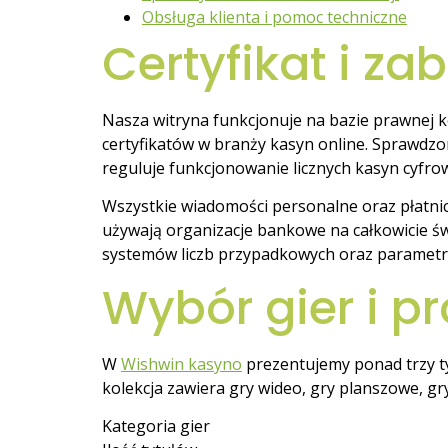
Obsługa klienta i pomoc techniczne
Certyfikat i z
Nasza witryna funkcjonuje na bazie prawnej k
certyfikatów w branży kasyn online. Sprawdzo
reguluje funkcjonowanie licznych kasyn cyfro
Wszystkie wiadomości personalne oraz płatni
używają organizacje bankowe na całkowicie św
systemów liczb przypadkowych oraz parametry
Wybór gier i 
W
Wishwin kasyno
prezentujemy ponad trzy ty
kolekcja zawiera gry wideo, gry planszowe, gry
Kategoria gier