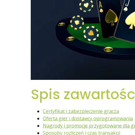
Spis zawartośc
Certyfikat i zabezpieczenie gracza
Oferta gier i dostawcy oprogramowania
Nagrody i promocje przygotowane dla g
Sposoby rozliczeń i czas transakcji