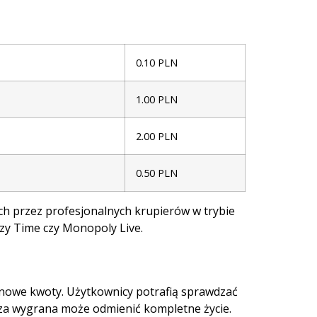
0.10 PLN
1.00 PLN
2.00 PLN
0.50 PLN
ch przez profesjonalnych krupierów w trybie
azy Time czy Monopoly Live.
onowe kwoty. Użytkownicy potrafią sprawdzać
cza wygrana może odmienić kompletne życie.