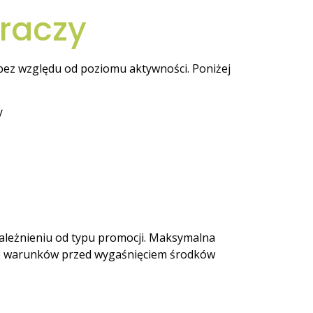
raczy
bez względu od poziomu aktywności. Poniżej
y
zależnieniu od typu promocji. Maksymalna
nie warunków przed wygaśnięciem środków